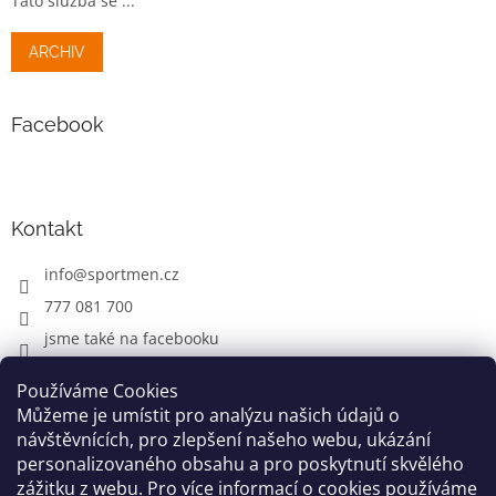
Tato služba se ...
ARCHIV
Facebook
Kontakt
info
@
sportmen.cz
777 081 700
jsme také na facebooku
Používáme Cookies
Můžeme je umístit pro analýzu našich údajů o
CYKLO OBLEČENÍ
návštěvnících, pro zlepšení našeho webu, ukázání
personalizovaného obsahu a pro poskytnutí skvělého
zážitku z webu. Pro více informací o cookies používáme