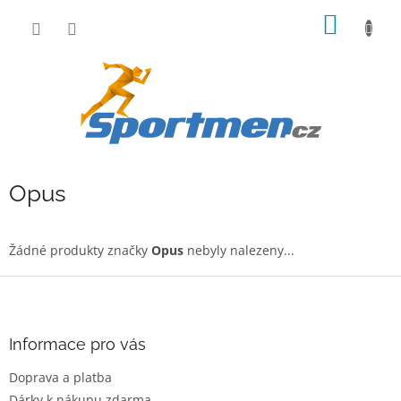
Přejít
NÁKUP
na
obsah
KOŠÍK
Opus
Žádné produkty značky
Opus
nebyly nalezeny...
Z
á
p
a
Informace pro vás
t
Doprava a platba
í
Dárky k nákupu zdarma