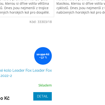
ou, kterou si dříve volila většina
klasikou, kterou si dříve volila 
tů. Dnes jsou nejmenší z trojice
cyklistů. Dnes jsou nejmenší z 
ených horských kol pro dospělé.
nabízených horských kol pro d
st rámu 20"...
Velikost rámu 20"...
Kód:
33303/18
10 990 Kč
–37 %
é kolo Leader Fox Leader Fox
 2022-2
Skladem
ěrné
cení
ktu
DETAIL
00 Kč