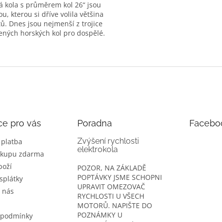
á kola s průměrem kol 26“ jsou
ou, kterou si dříve volila většina
tů. Dnes jsou nejmenší z trojice
iček.
ených horských kol pro dospělé.
st rámu 20"...
O
v
l
á
d
a
c
í
ce pro vás
Poradna
Facebo
p
r
Zvýšení rychlosti
 platba
elektrokola
v
ákupu zdarma
k
boží
POZOR, NA ZÁKLADĚ
y
POPTÁVKY JSME SCHOPNI
v
splátky
UPRAVIT OMEZOVAČ
ý
 nás
RYCHLOSTI U VŠECH
p
MOTORŮ. NAPIŠTE DO
i
POZNÁMKY U
s
 podmínky