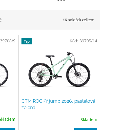
16
položek celkem
ě
39708/S
Kód:
39705/14
Tip
CTM ROCKY jump 2026, pastelová
zelená
Skladem
Skladem