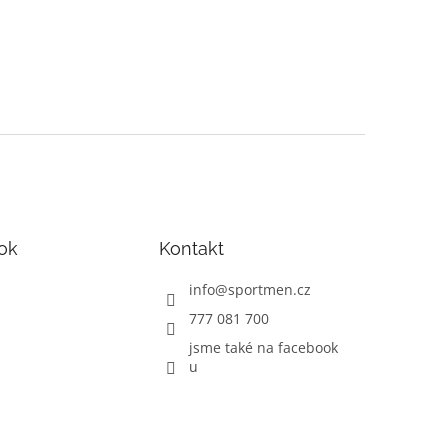
ok
Kontakt
info
@
sportmen.cz
777 081 700
jsme také na facebook
u