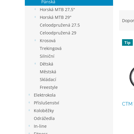
p
Pánská
a
Horská MTB 27,5"
Ř
n
Horská MTB 29"
a
e
Dopo
Celoodpružená 27.5
z
l
e
Celoodpružená 29
V
n
Krosová
Tip
ý
í
Trekingová
p
p
Silniční
i
r
Dětská
s
o
p
Městská
d
r
u
Skládací
o
k
Freestyle
d
t
Elektrokola
u
ů
Příslušenství
CTM 
k
Koloběžky
t
ů
Odrážedla
In-line
Fitness