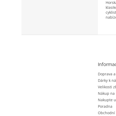
Horsk
z
klasik
5
cyklis
hvězd
nabíz
Veliko
Z
á
p
a
t
Informa
í
Doprava a
Dárky k n
Velikosti z
Nákup na 
Nakupte u
Poradna
Obchodní