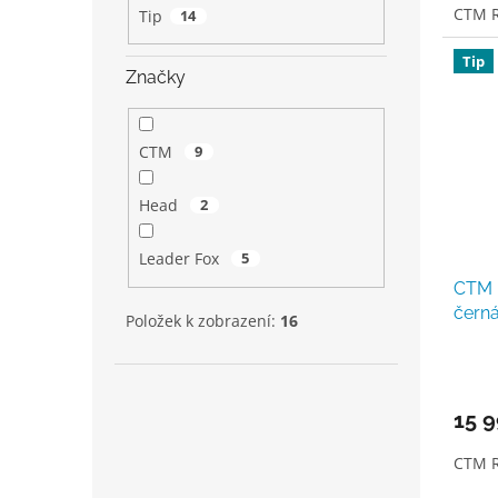
CTM 
Tip
14
Tip
Značky
CTM
9
Head
2
Leader Fox
5
CTM 
čern
Položek k zobrazení:
16
15 9
CTM R