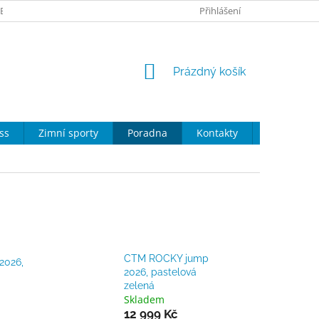
ZBOŽÍ
NÁKUP NA SPLÁTKY
NAKUPTE U NÁS
Přihlášení
PORADNA
NÁKUPNÍ
Prázdný košík
KOŠÍK
ss
Zimní sporty
Poradna
Kontakty
Moje obje
CTM ROCKY jump
2026,
2026, pastelová
zelená
Skladem
12 999 Kč