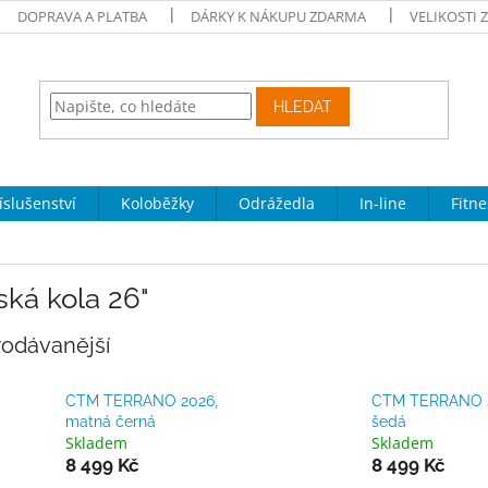
DOPRAVA A PLATBA
DÁRKY K NÁKUPU ZDARMA
VELIKOSTI 
HLEDAT
íslušenství
Koloběžky
Odrážedla
In-line
Fitne
ká kola 26"
rodávanější
CTM TERRANO 2026,
CTM TERRANO 
matná černá
šedá
Skladem
Skladem
8 499 Kč
8 499 Kč