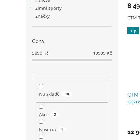
8 49
Zimní sporty
Značky
CTM 
Tip
Cena
5890
Kč
19999
Kč
Na skladě
14
CTM 
béžo
Akce
2
Novinka
1
12 9