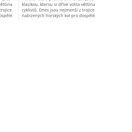
většina
klasikou, kterou si dříve volila většina
trojice
cyklistů. Dnes jsou nejmenší z trojice
ospělé.
nabízených horských kol pro dospělé.
Velikost rámu 20"...