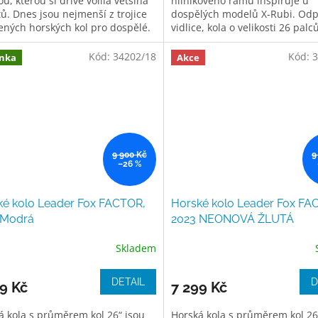
ou, kterou si dříve volila většina
hliníkového rámu inspiruje u
tů. Dnes jsou nejmenší z trojice
dospělých modelů X-Rubi. Od
ených horských kol pro dospělé.
vidlice, kola o velikosti 26 palců
st rámu 20"...
převody v kombinaci 2x8. Řaze
pomocí páček....
Kód:
34202/18
Kód:
3
nka
Akce
9 900 Kč
9
–26 %
ké kolo Leader Fox FACTOR,
Horské kolo Leader Fox FA
 Modrá
2023 NEONOVÁ ŽLUTÁ
Skladem
DETAIL
D
9 Kč
7 299 Kč
á kola s průměrem kol 26“ jsou
Horská kola s průměrem kol 26