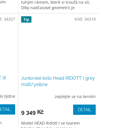
ním
tuhým rámem, které si troufá na víc.
Díky nadčasové geometrii je
osti na
mimořádně hbité a rychlé a na
trailech...
d:
34327
Kód:
34318
Tip
III
Juniorské kolo Head RIDOTT I grey
matt/yellow
do týdne
zeptejte se na termín
ETAIL
DETAIL
9 349 Kč
m
Model HEAD Ridott I se tvarem