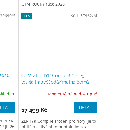
CTM ROCKY race 2026
39690/S
Kód:
37962/M
Tip
2026,
CTM ZEPHYR Comp 26" 2025,
lesklá tmavěšedá/matná černá
Skladem
Momentálně nedostupné
ETAIL
DETAIL
17 499 Kč
 ZEPHYR
ZEPHYR Comp je zrozen pro hory. Je to
P JR 26
hbité a citlivé all-mountain kolo s