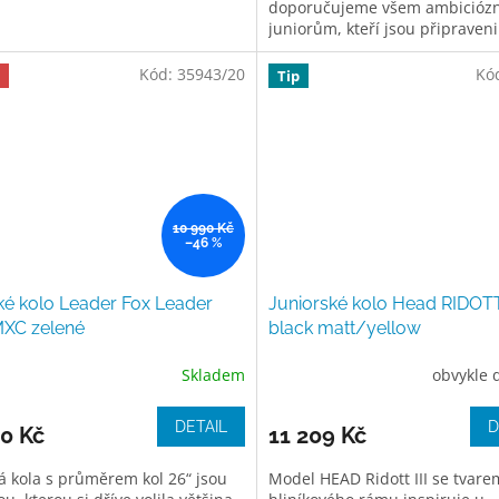
doporučujeme všem ambicióz
juniorům, kteří jsou připraveni
posunout své jezdecké dovedn
novou...
Kód:
35943/20
Kó
Tip
10 990 Kč
–46 %
é kolo Leader Fox Leader
Juniorské kolo Head RIDOTT 
MXC zelené
black matt/yellow
Skladem
obvykle 
DETAIL
D
0 Kč
11 209 Kč
á kola s průměrem kol 26“ jsou
Model HEAD Ridott III se tvare