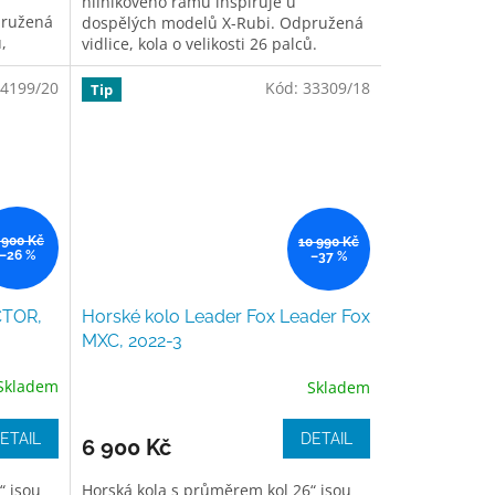
hliníkového rámu inspiruje u
pružená
dospělých modelů X-Rubi. Odpružená
,
vidlice, kola o velikosti 26 palců.
ní
Převody v kombinace 2x8. Řazení
pomocí páček....
4199/20
Kód:
33309/18
Tip
 900 Kč
10 990 Kč
–26 %
–37 %
CTOR,
Horské kolo Leader Fox Leader Fox
MXC, 2022-3
Skladem
Skladem
ETAIL
DETAIL
6 900 Kč
“ jsou
Horská kola s průměrem kol 26“ jsou