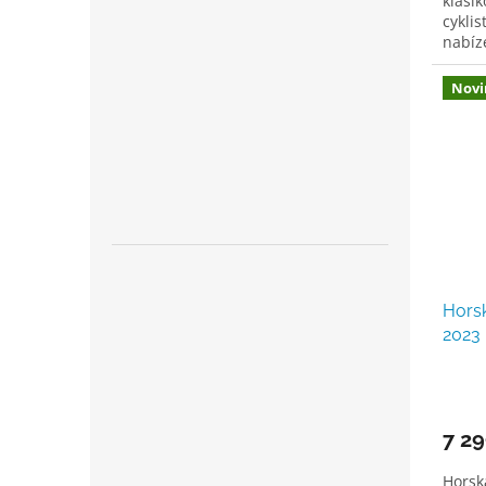
klasik
cyklis
nabíz
Veliko
Novi
Hors
2023
7 29
Horsk