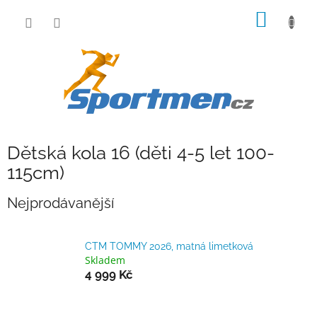
Přejít
NÁKUP
na
obsah
KOŠÍK
Dětská kola 16 (děti 4-5 let 100-
115cm)
Nejprodávanější
CTM TOMMY 2026, matná limetková
Skladem
4 999 Kč