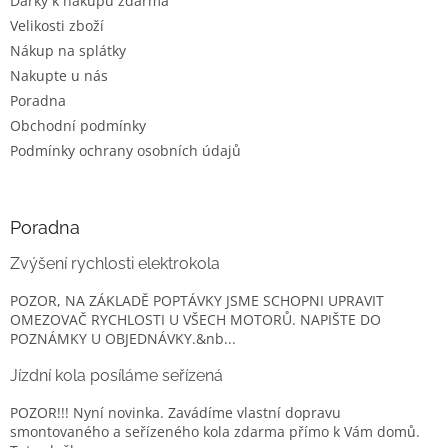
Dárky k nákupu zdarma
y
v
Velikosti zboží
ý
Nákup na splátky
p
Nakupte u nás
i
s
Poradna
u
Obchodní podmínky
Podmínky ochrany osobních údajů
Poradna
Zvýšení rychlosti elektrokola
POZOR, NA ZÁKLADĚ POPTÁVKY JSME SCHOPNI UPRAVIT
OMEZOVAČ RYCHLOSTI U VŠECH MOTORŮ. NAPIŠTE DO
POZNÁMKY U OBJEDNÁVKY.&nb...
Jízdní kola posíláme seřízená
POZOR!!! Nyní novinka. Zavádíme vlastní dopravu
smontovaného a seřízeného kola zdarma přímo k Vám domů.