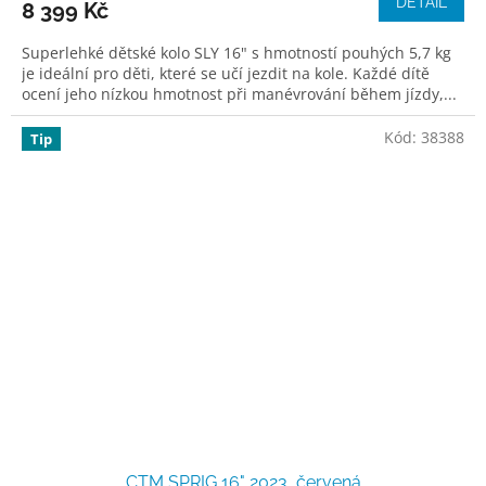
DETAIL
8 399 Kč
Superlehké dětské kolo SLY 16" s hmotností pouhých 5,7 kg
je ideální pro děti, které se učí jezdit na kole. Každé dítě
ocení jeho nízkou hmotnost při manévrování během jízdy,...
Kód:
38388
Tip
CTM SPRIG 16" 2023, červená