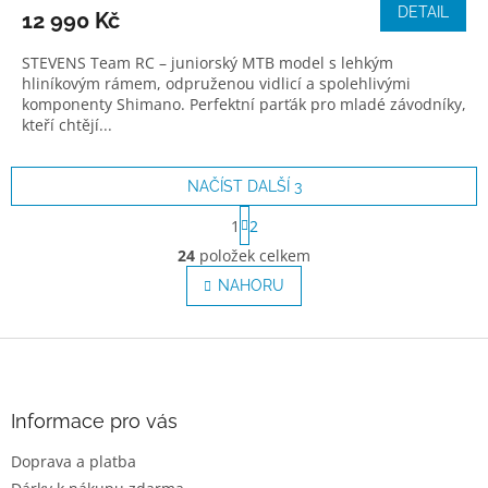
DETAIL
12 990 Kč
STEVENS Team RC – juniorský MTB model s lehkým
hliníkovým rámem, odpruženou vidlicí a spolehlivými
komponenty Shimano. Perfektní parťák pro mladé závodníky,
kteří chtějí...
NAČÍST DALŠÍ 3
S
1
2
t
O
r
24
položek celkem
v
á
l
NAHORU
n
á
k
o
d
v
Z
a
á
c
á
n
í
p
í
p
a
Informace pro vás
r
t
v
Doprava a platba
í
k