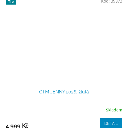
Kód:
39873
Tip
CTM JENNY 2026, žlutá
Skladem
DETAIL
4 999 Kč