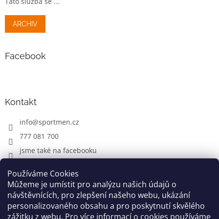
Tato služba se ...
ARCHIV
Facebook
Kontakt
info
@
sportmen.cz
777 081 700
jsme také na facebooku
Používáme Cookies
Můžeme je umístit pro analýzu našich údajů o
CYKLO OBLEČENÍ
návštěvnících, pro zlepšení našeho webu, ukázání
personalizovaného obsahu a pro poskytnutí skvělého
zážitku z webu. Pro více informací o cookies používáme