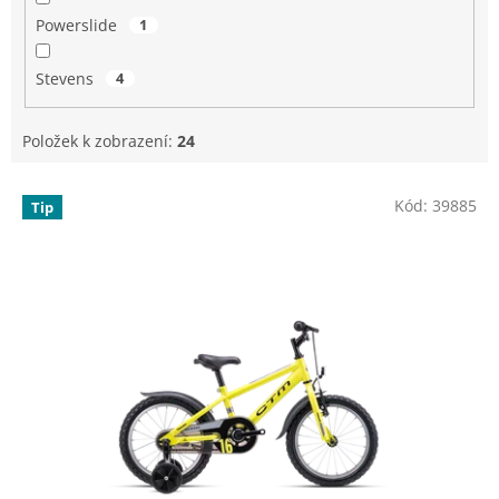
Powerslide
1
Stevens
4
Položek k zobrazení:
24
V
Kód:
39885
Tip
ý
p
i
s
p
r
o
d
u
k
t
ů