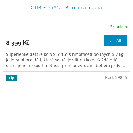
CTM SLY 16" 2026, matná modrá
Skladem
DETAIL
8 399 Kč
Superlehké dětské kolo SLY 16" s hmotností pouhých 5,7 kg
je ideální pro děti, které se učí jezdit na kole. Každé dítě
ocení jeho nízkou hmotnost při manévrování během jízdy,...
Kód:
39845
Tip