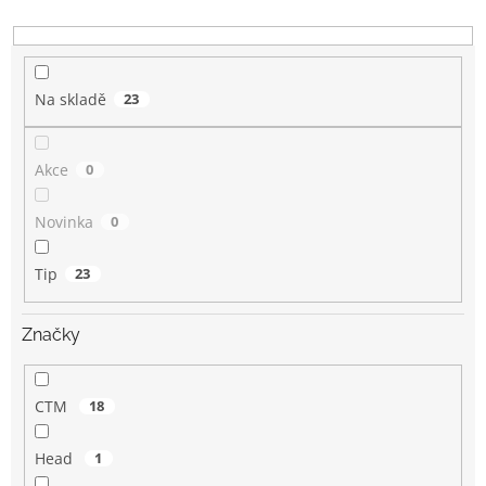
k
t
ů
Na skladě
23
Akce
0
Novinka
0
Tip
23
Značky
CTM
18
Head
1