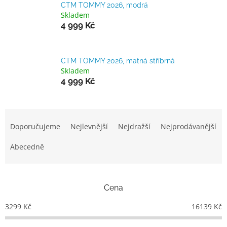
CTM TOMMY 2026, modrá
Skladem
4 999 Kč
CTM TOMMY 2026, matná stříbrná
Skladem
4 999 Kč
Ř
a
Doporučujeme
Nejlevnější
Nejdražší
Nejprodávanější
z
e
Abecedně
n
í
p
Cena
r
o
3299
Kč
16139
Kč
d
u