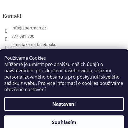
Kontakt
info
@
sportmen.cz
777 081 700
jsme také na facebooku
Používáme Cookies
Můžeme je umístit pro analýzu našich údajů o
CYKLO OBLEČENÍ
návštěvnících, pro zlepšení našeho webu, ukázání
personalizovaného obsahu a pro poskytnutí skvělého
zážitku z webu. Pro více informací o cookies používáme
otevřené nastavení
Vytvořil Shoptet
Nastavení
Copyright 2026
www.sportmen.cz
. Všechna práva
vyhrazena.
Souhlasím