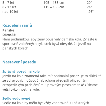
5 - 7 let 105 – 135 cm 20"
8 - 12 let 115 – 155 cm 24"
nad 10 let - 26"
Rozdělení rámů
Pánské
Dámské
Není podmínkou, aby ženy používaly dámské kola. Zvláště u
sportovně založených cyklistek bývá obvyklé, že jezdí na
pánských kolech.
Nastavení posedu
Správný posed na kole
Jezdit na kole znamená také mít optimální posez. Je to důležité i
ze zdravotních důvodů, abychom předešli případným
ortopedickým problémům. Správným posezem také získáme
větší výkonnost na kole.
Sedlo vodorovně
Sedlo na kole by mělo být vždy vodorovně. U některých