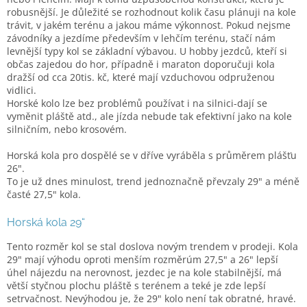
robusnější. Je důležité se rozhodnout kolik času plánuji na kole
trávit, v jakém terénu a jakou máme výkonnost. Pokud nejsme
závodníky a jezdíme především v lehčím terénu, stačí nám
levnější typy kol se základní výbavou. U hobby jezdců, kteří si
občas zajedou do hor, případně i maraton doporučuji kola
dražší od cca 20tis. kč, které mají vzduchovou odpruženou
vidlici.
Horské kolo lze bez problémů používat i na silnici-dají se
vyměnit pláště atd., ale jízda nebude tak efektivní jako na kole
silničním, nebo krosovém.
Horská kola pro dospělé se v dříve vyráběla s průměrem plášťu
26".
To je už dnes minulost, trend jednoznačně převzaly 29" a méně
časté 27,5" kola.
Horská kola 29“
Tento rozměr kol se stal doslova novým trendem v prodeji. Kola
29" mají výhodu oproti menším rozměrúm 27,5" a 26" lepší
úhel nájezdu na nerovnost, jezdec je na kole stabilnější, má
větší styčnou plochu pláště s terénem a teké je zde lepší
setrvačnost. Nevýhodou je, že 29" kolo není tak obratné, hravé.