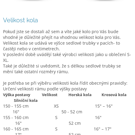
Velikost kola
Pokud jste se dostali až sem a víte jaké kolo pro Vás bude
vhodné je důležité přejít na vhodnou velikost kola pro Vás.
Velikost kola se udává ve výšce sedlové trubky v pacích- to
častěji nebo v centimetrech.
V poslední době uvádějí také výrobci velikosti jako u oblečení S-
XL.
Také je důležité si uvědomit, že s délkou sedlové trubky se
mění také ostatní rozměry rámu.
Je potřeba se při výběru velikosti kola řídit obecnými pravidly:
Určení velikosti rámu podle výšky postavy
Výška postavy
Velikost Horská kola Krosová kola
Silniční kola
150 - 155 cm XS 15" – 16"
16" 50 - 52 cm
155 - 160 cm S 16"
16" 52 cm
160 - 165 cm S 16" – 17"
17" 52 cm