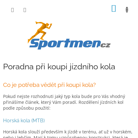
Přejít
NÁKUP
na
obsah
KOŠÍK
Poradna při koupi jízdního kola
Co je potřeba vědět při koupi kola?
Pokud nejste rozhodnuti jaký typ kola bude pro Vás vhodný
přinášíme článek, který Vám poradí. Rozdělení jízdních kol
podle způsobu použití:
Horská kola (MTB)
Horská kola slouží především k jízdě v terénu, ať už v horském,
nebo i lehčím. Mají k tomu uzpůsobenou konstrukci, která je