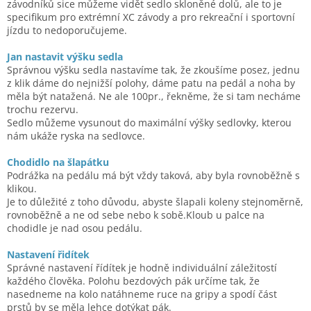
závodníků sice můžeme vidět sedlo skloněné dolů, ale to je
specifikum pro extrémní XC závody a pro rekreační i sportovní
jízdu to nedoporučujeme.
Jan nastavit výšku sedla
Správnou výšku sedla nastavíme tak, že zkoušíme posez, jednu
z klik dáme do nejnižší polohy, dáme patu na pedál a noha by
měla být natažená. Ne ale 100pr., řekněme, že si tam necháme
trochu rezervu.
Sedlo můžeme vysunout do maximální výšky sedlovky, kterou
nám ukáže ryska na sedlovce.
Chodidlo na šlapátku
Podrážka na pedálu má být vždy taková, aby byla rovnoběžně s
klikou.
Je to důležité z toho důvodu, abyste šlapali koleny stejnoměrně,
rovnoběžně a ne od sebe nebo k sobě.Kloub u palce na
chodidle je nad osou pedálu.
Nastavení řidítek
Správné nastavení řídítek je hodně individuální záležitostí
každého člověka. Polohu bezdových pák určíme tak, že
nasedneme na kolo natáhneme ruce na gripy a spodí část
prstů by se měla lehce dotýkat pák.