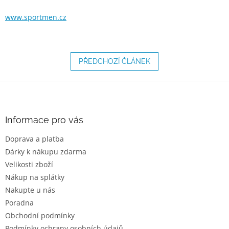
www.sportmen.cz
PŘEDCHOZÍ ČLÁNEK
Z
á
p
a
Informace pro vás
t
Doprava a platba
í
Dárky k nákupu zdarma
Velikosti zboží
Nákup na splátky
Nakupte u nás
Poradna
Obchodní podmínky
Podmínky ochrany osobních údajů