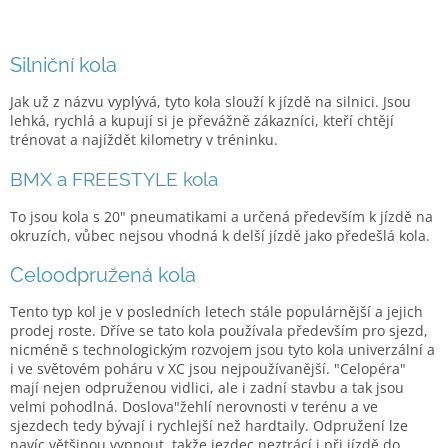
Silniční kola
Jak už z názvu vyplývá, tyto kola slouží k jízdě na silnici. Jsou
lehká, rychlá a kupují si je převážně zákazníci, kteří chtějí
trénovat a najíždět kilometry v tréninku.
BMX a FREESTYLE kola
To jsou kola s 20" pneumatikami a určená především k jízdě na
okruzích, vůbec nejsou vhodná k delší jízdě jako předešlá kola.
Celoodpružená kola
Tento typ kol je v posledních letech stále populárnější a jejich
prodej roste. Dříve se tato kola používala především pro sjezd,
nicméně s technologickým rozvojem jsou tyto kola univerzální a
i ve světovém poháru v XC jsou nejpoužívanější. "Celopéra"
mají nejen odpruženou vidlici, ale i zadní stavbu a tak jsou
velmi pohodlná. Doslova"žehlí nerovnosti v terénu a ve
sjezdech tedy bývají i rychlejší než hardtaily. Odpružení lze
navíc většinou vypnout, takže jezdec neztrácí i při jízdě do