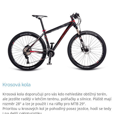
Krosová kola
Krosová kola doporučuji pro vás kdo nehledáte obtížný terén,
ale jezdíte raději v lehčím terénu, polňačky a silnice. Pláště mají
rozměr 28" a lze je použít i na ráfky pro MTB 29".
Prioritou u krosových kol je pohodlný posez jezdce, hodí se tedy
i na delší cykloturistiku.