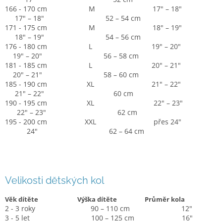
166 - 170 cm M 17" – 18"
17" – 18" 52 – 54 cm
171 - 175 cm M 18" – 19"
18" – 19" 54 – 56 cm
176 - 180 cm L 19" – 20"
19" – 20" 56 – 58 cm
181 - 185 cm L 20" – 21"
20" – 21" 58 – 60 cm
185 - 190 cm XL 21" – 22"
21" – 22" 60 cm
190 - 195 cm XL 22" – 23"
22" – 23" 62 cm
195 - 200 cm XXL přes 24"
24" 62 – 64 cm
Velikosti dětských kol
Věk dítěte
Výška dítěte
Průměr kola
2 - 3 roky 90 – 110 cm 12"
3 - 5 let 100 – 125 cm 16"