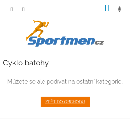
Přejít
NÁKUP
na
obsah
KOŠÍK
Cyklo batohy
Můžete se ale podívat na ostatní kategorie.
ZPĚT DO OBCHODU
Z
á