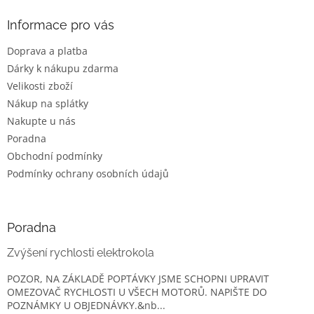
p
a
Informace pro vás
t
Doprava a platba
í
Dárky k nákupu zdarma
Velikosti zboží
Nákup na splátky
Nakupte u nás
Poradna
Obchodní podmínky
Podmínky ochrany osobních údajů
Poradna
Zvýšení rychlosti elektrokola
POZOR, NA ZÁKLADĚ POPTÁVKY JSME SCHOPNI UPRAVIT
OMEZOVAČ RYCHLOSTI U VŠECH MOTORŮ. NAPIŠTE DO
POZNÁMKY U OBJEDNÁVKY.&nb...