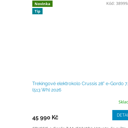
Kód:
38999
Novinka
Tip
Trekingové elektrokolo Crussis 28" e-Gordo 7.
(513 Wh) 2026
Skla
DETA
45 990 Kč