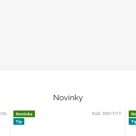
Novinky
2/XL
Kód:
39017/17-
Novinka
No
Tip
Ti