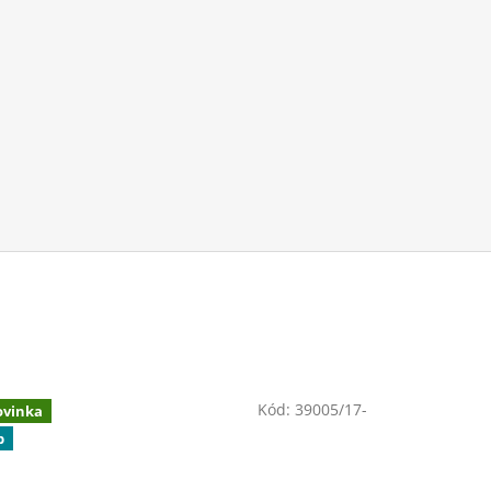
Kód:
39005/17-
vinka
p