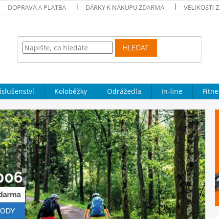
DOPRAVA A PLATBA
DÁRKY K NÁKUPU ZDARMA
VELIKOSTI 
HLEDAT
íslušenství
Koloběžky
Odrážedla
In-line
Fitne