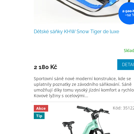
l
2 500 
a
–12 
,
k
Dětské sáňky KHW Snow Tiger de luxe
o
l
Skla
e
č
DETAI
2 180 Kč
k
Sportovní sáně nové moderní konstrukce, kde se
o
uplatnily poznatky ze závodního sáňkování. Sáně
v
umožňují díky tomu vysoký jízdní komfort a rychlo
Kovové lyžiny s ocelovými...
é
b
Kód:
3512
Akce
r
Tip
u
s