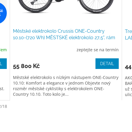
Kč
%
Městské elektrokolo Crussis ONE-Country
Tre
10.10-(720 Wh) MĚSTSKÉ elektrokolo 27,5", rám
LAD
(20 Ah / 720Wh)
dem
zeptejte se na termín
L
DETAIL
55 800 Kč
44
Městské elektrokolo s nízkým nástupem ONE-Country
AKC
10.10: Komfort a elegance v jednom Objevte nový
BAR
st.
rozměr městské cyklistiky s elektrokolem ONE-
už 
Country 10.10. Toto kolo je...
uli
2/18