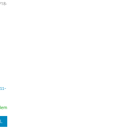
/18-
11-
dem
IL