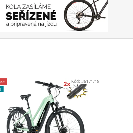
Kód:
36171/18
ce
p