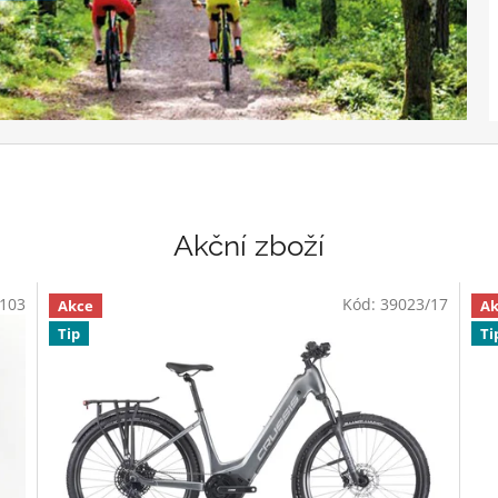
Akční zboží
103
Kód:
39023/17
Akce
Ak
Tip
Ti