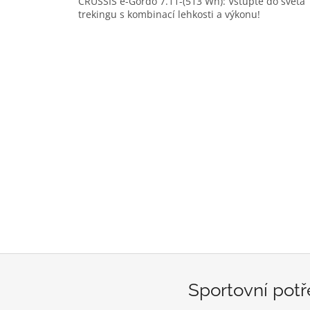
CRUSSIS e-Gordo 7.11-(513 Wh): Vstupte do světa
trekingu s kombinací lehkosti a výkonu!
Sportovní potře