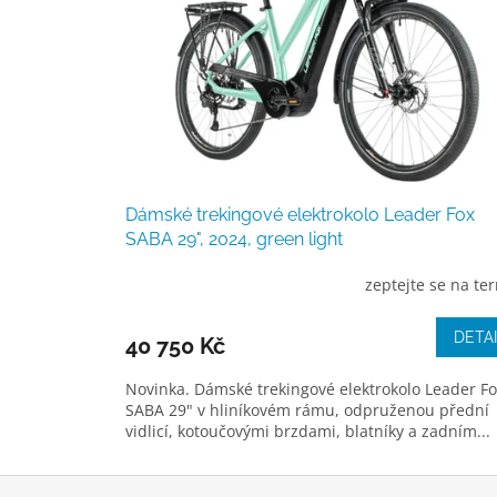
l
e
,
l
y
ž
a
Dámské trekingové elektrokolo Leader Fox
ř
SABA 29", 2024, green light
s
zeptejte se na te
k
é
DETA
40 750 Kč
o
Novinka. Dámské trekingové elektrokolo Leader F
b
SABA 29" v hliníkovém rámu, odpruženou přední
l
vidlicí, kotoučovými brzdami, blatníky a zadním...
e
č