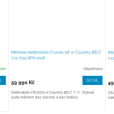
Městské elektrokolo Crussis 28" e-Country BELT
Měs
7.11-(715 Wh) 2026
7.1
dem
Objednáno
L
DETAIL
59 990 Kč
49
Elektrokolo CRUSSIS e-Country BELT 7.11: Stylová
CRU
jízda městem bez starostí a bez řetězu!
ná