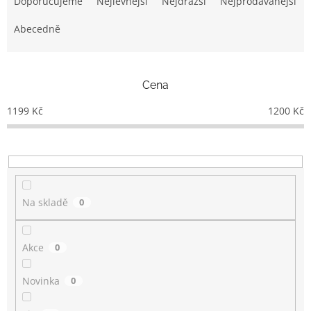
Doporučujeme
Nejlevnější
Nejdražší
Nejprodávanější
z
e
Abecedně
n
í
p
Cena
r
o
1199
Kč
1200
Kč
d
u
k
t
ů
Na skladě
0
Akce
0
Novinka
0