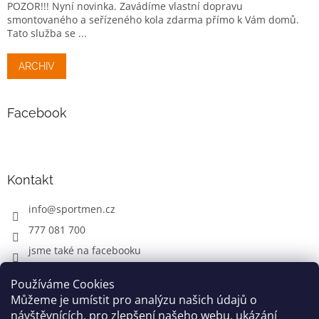
POZOR!!! Nyní novinka. Zavádíme vlastní dopravu
smontovaného a seřízeného kola zdarma přímo k Vám domů.
Tato služba se ...
ARCHIV
Facebook
Kontakt
info
@
sportmen.cz
777 081 700
jsme také na facebooku
Používáme Cookies
Můžeme je umístit pro analýzu našich údajů o
CYKLO OBLEČENÍ
návštěvnících, pro zlepšení našeho webu, ukázání