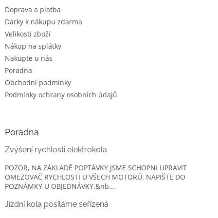
t
í
Doprava a platba
í
p
Dárky k nákupu zdarma
r
v
Velikosti zboží
k
Nákup na splátky
y
Nakupte u nás
v
ý
Poradna
p
Obchodní podmínky
i
Podmínky ochrany osobních údajů
s
u
Poradna
Zvýšení rychlosti elektrokola
POZOR, NA ZÁKLADĚ POPTÁVKY JSME SCHOPNI UPRAVIT
OMEZOVAČ RYCHLOSTI U VŠECH MOTORŮ. NAPIŠTE DO
POZNÁMKY U OBJEDNÁVKY.&nb...
Jízdní kola posíláme seřízená