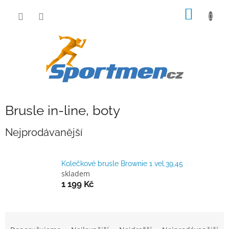
Přejít
NÁKUP
na
obsah
KOŠÍK
Brusle in-line, boty
Nejprodávanější
Kolečkové brusle Brownie 1 vel.39,45
skladem
1 199 Kč
Ř
a