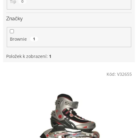
Tip
0
Značky
Brownie
1
Položek k zobrazení:
1
V
Kód:
V32655
ý
p
i
s
p
r
o
d
u