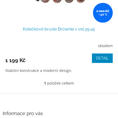
k
t
ů
2 000 Kč
–40 %
Kolečkové brusle Brownie 1 vel.39,45
skladem
DETAIL
1 199 Kč
Stabilní konstrukce a moderní design.
1
položek celkem
O
v
l
Z
á
á
d
p
a
a
Informace pro vás
c