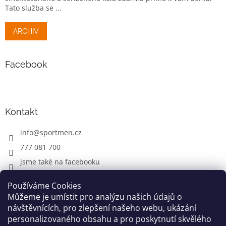
Tato služba se ...
ARCHIV
Facebook
Kontakt
info
@
sportmen.cz
777 081 700
jsme také na facebooku
Používáme Cookies
Můžeme je umístit pro analýzu našich údajů o
CYKLO OBLEČENÍ
návštěvnících, pro zlepšení našeho webu, ukázání
personalizovaného obsahu a pro poskytnutí skvělého