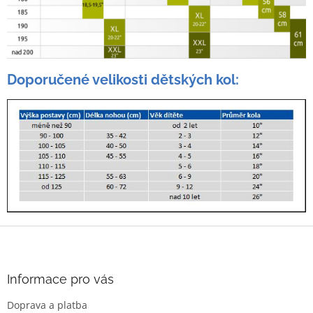
Doporučené velikosti dětských kol:
Z
á
p
a
Informace pro vás
t
Doprava a platba
í