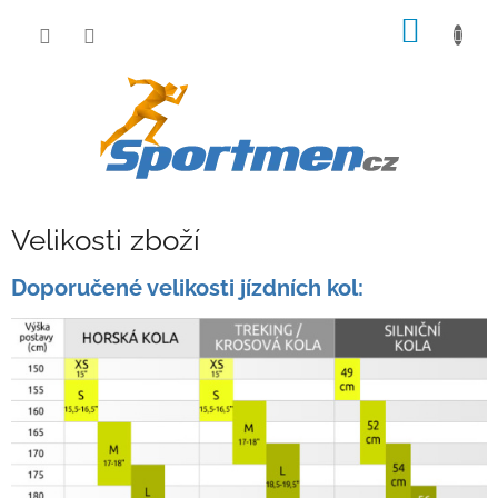
Přejít
NÁKUP
na
obsah
KOŠÍK
Velikosti zboží
Doporučené velikosti jízdních kol: