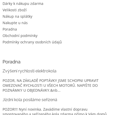
Dárky k nákupu zdarma
Velikosti zboží
Nákup na splátky
Nakupte u nás
Poradna
Obchodní podmínky
Podmínky ochrany osobních údajů
Poradna
Zvýšení rychlosti elektrokola
POZOR, NA ZÁKLADĚ POPTÁVKY JSME SCHOPNI UPRAVIT
OMEZOVAČ RYCHLOSTI U VŠECH MOTORŮ. NAPIŠTE DO
POZNÁMKY U OBJEDNÁVKY.&nb...
Jízdní kola posíláme seřízená
POZOR!!! Nyní novinka. Zavádíme vlastní dopravu
smontovaného a seřízeného kola zdarma přímo k Vám domů.