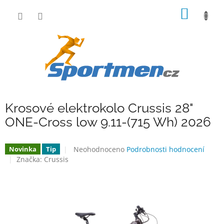
Přejít
NÁKUP
na
obsah
KOŠÍK
Krosové elektrokolo Crussis 28"
ONE-Cross low 9.11-(715 Wh) 2026
Průměrné
Neohodnoceno
Podrobnosti hodnocení
Novinka
Tip
hodnocení
Značka:
Crussis
produktu
je
0,0
z
5
hvězdiček.