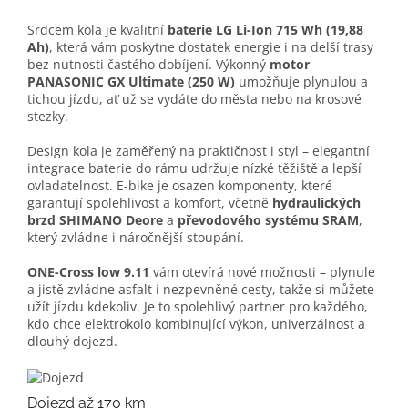
Srdcem kola je kvalitní
baterie LG Li-Ion 715 Wh (19,88
Ah)
, která vám poskytne dostatek energie i na delší trasy
bez nutnosti častého dobíjení. Výkonný
motor
PANASONIC GX Ultimate (250 W)
umožňuje plynulou a
tichou jízdu, ať už se vydáte do města nebo na krosové
stezky.
Design kola je zaměřený na praktičnost i styl – elegantní
integrace baterie do rámu udržuje nízké těžiště a lepší
ovladatelnost. E-bike je osazen komponenty, které
garantují spolehlivost a komfort, včetně
hydraulických
brzd SHIMANO Deore
a
převodového systému SRAM
,
který zvládne i náročnější stoupání.
ONE-Cross low 9.11
vám otevírá nové možnosti – plynule
a jistě zvládne asfalt i nezpevněné cesty, takže si můžete
užít jízdu kdekoliv. Je to spolehlivý partner pro každého,
kdo chce elektrokolo kombinující výkon, univerzálnost a
dlouhý dojezd.
Dojezd až 170 km