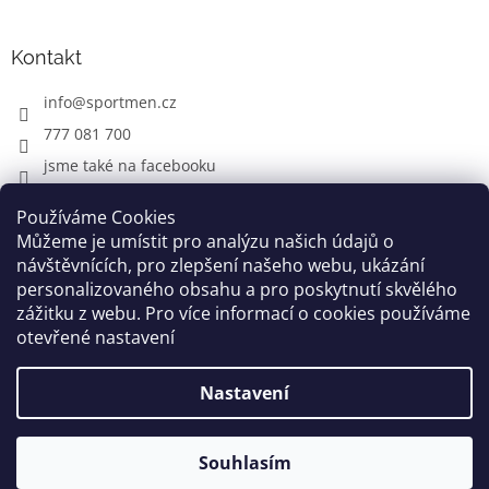
Kontakt
info
@
sportmen.cz
777 081 700
jsme také na facebooku
Používáme Cookies
Můžeme je umístit pro analýzu našich údajů o
CYKLO OBLEČENÍ
návštěvnících, pro zlepšení našeho webu, ukázání
personalizovaného obsahu a pro poskytnutí skvělého
zážitku z webu. Pro více informací o cookies používáme
otevřené nastavení
Vytvořil Shoptet
Nastavení
Copyright 2026
www.sportmen.cz
. Všechna práva
vyhrazena.
Souhlasím
Grafika a úprava šablóny
Milan Markovič