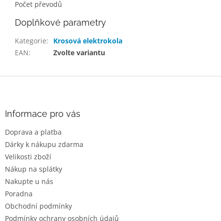
Počet převodů
Doplňkové parametry
Kategorie
:
Krosová elektrokola
EAN
:
Zvolte variantu
Z
á
p
a
Informace pro vás
t
Doprava a platba
í
Dárky k nákupu zdarma
Velikosti zboží
Nákup na splátky
Nakupte u nás
Poradna
Obchodní podmínky
Podmínky ochrany osobních údajů