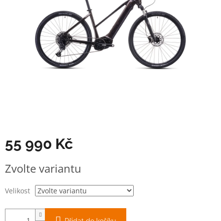
55 990 Kč
Měrná
Zvolte variantu
cena:
Velikost