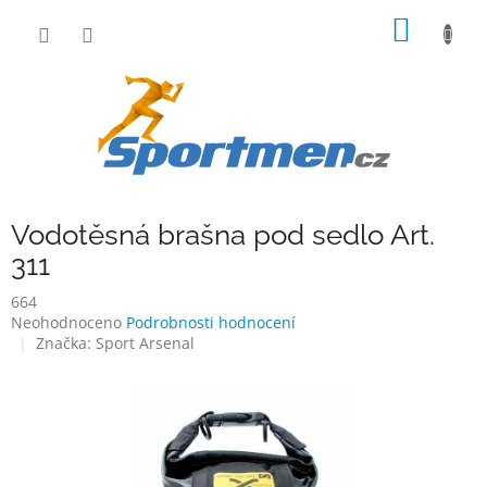
Přejít
NÁKUP
na
obsah
KOŠÍK
Vodotěsná brašna pod sedlo Art.
311
664
Průměrné
Neohodnoceno
Podrobnosti hodnocení
hodnocení
Značka:
Sport Arsenal
produktu
je
0,0
z
5
hvězdiček.