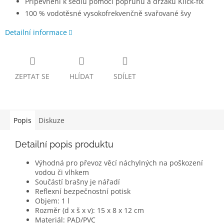
Připevnění k sedlu pomocí popruhu a držáku Klick-fix
100 % vodotěsné vysokofrekvenčně svařované švy
Detailní informace
ZEPTAT SE
HLÍDAT
SDÍLET
Popis
Diskuze
Detailní popis produktu
Výhodná pro převoz věcí náchylných na poškození
vodou či vlhkem
Součástí brašny je nářadí
Reflexní bezpečnostní potisk
Objem: 1 l
Rozměr (d x š x v): 15 x 8 x 12 cm
Materiál: PAD/PVC