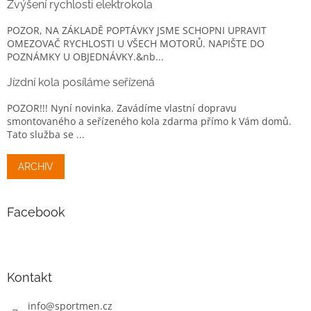
Zvýšení rychlosti elektrokola
POZOR, NA ZÁKLADĚ POPTÁVKY JSME SCHOPNI UPRAVIT
OMEZOVAČ RYCHLOSTI U VŠECH MOTORŮ. NAPIŠTE DO
POZNÁMKY U OBJEDNÁVKY.&nb...
Jízdní kola posíláme seřízená
POZOR!!! Nyní novinka. Zavádíme vlastní dopravu
smontovaného a seřízeného kola zdarma přímo k Vám domů.
Tato služba se ...
ARCHIV
Facebook
Kontakt
info
@
sportmen.cz