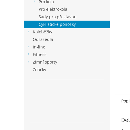
p
Pro kola
a
Pro elektrokola
n
Sady pro přestavbu
e
Cyklistické ponožky
l
Koloběžky
Odrážedla
In-line
Fitness
Zimní sporty
Značky
Popi
Det