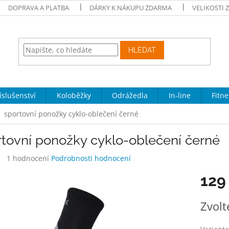
DOPRAVA A PLATBA
DÁRKY K NÁKUPU ZDARMA
VELIKOSTI 
HLEDAT
íslušenství
Koloběžky
Odrážedla
In-line
Fitne
sportovní ponožky cyklo-oblečení černé
rtovní ponožky cyklo-oblečení černé
Průměrné
1 hodnocení
Podrobnosti hodnocení
hodnocení
129
produktu
je
4,0
Měrná
Zvolt
z
cena:
5
hvězdiček.