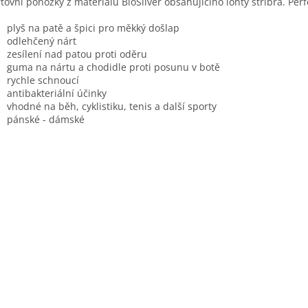
tovní ponožky z materiálu BioSilver obsahujícího ionty stříbra. Per
plyš na patě a špici pro měkký došlap
odlehčený nárt
zesílení nad patou proti oděru
guma na nártu a chodidle proti posunu v botě
rychle schnoucí
antibakteriální účinky
vhodné na běh, cyklistiku, tenis a další sporty
pánské - dámské