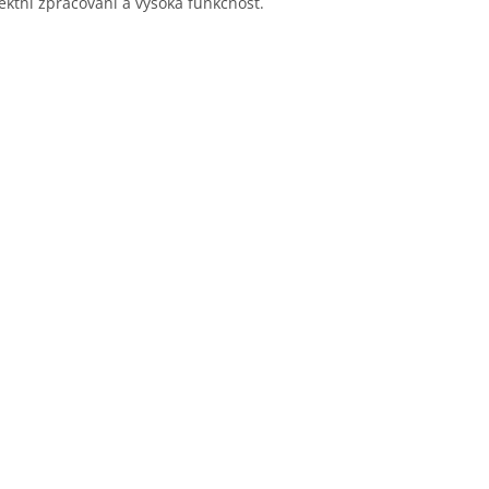
fektní zpracování a vysoká funkčnost.