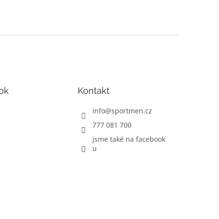
ok
Kontakt
info
@
sportmen.cz
777 081 700
jsme také na facebook
u