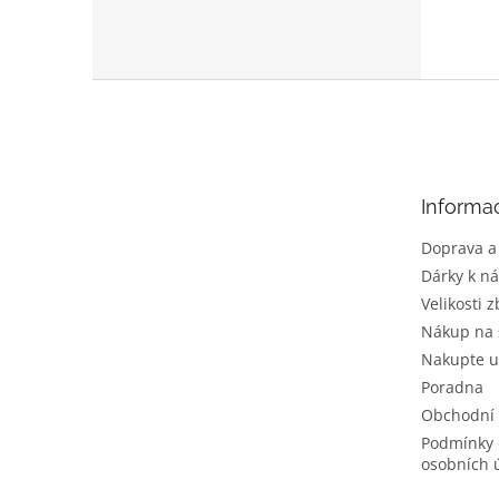
Z
á
p
a
t
Informa
í
Doprava a
Dárky k n
Velikosti z
Nákup na 
Nakupte u
Poradna
Obchodní
Podmínky 
osobních 