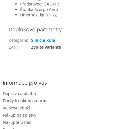
Představec:
FSA SMR
Řídítka:
Scorpo Aero
Hmotnost kg:
8.1 kg
Doplňkové parametry
Kategorie
:
Silniční kola
EAN
:
Zvolte variantu
Z
á
p
a
Informace pro vás
t
Doprava a platba
í
Dárky k nákupu zdarma
Velikosti zboží
Nákup na splátky
Nakupte u nás