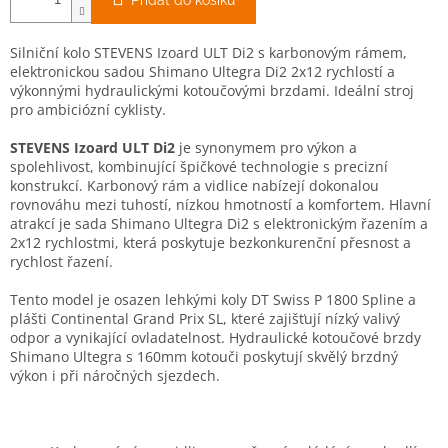
Přidat do košíku
Silniční kolo STEVENS Izoard ULT Di2 s karbonovým rámem,
elektronickou sadou Shimano Ultegra Di2 2x12 rychlostí a
výkonnými hydraulickými kotoučovými brzdami. Ideální stroj
pro ambiciózní cyklisty.
STEVENS Izoard ULT Di2
je synonymem pro výkon a
spolehlivost, kombinující špičkové technologie s precizní
konstrukcí. Karbonový rám a vidlice nabízejí dokonalou
rovnováhu mezi tuhostí, nízkou hmotností a komfortem. Hlavní
atrakcí je sada Shimano Ultegra Di2 s elektronickým řazením a
2x12 rychlostmi, která poskytuje bezkonkurenční přesnost a
rychlost řazení.
Tento model je osazen lehkými koly DT Swiss P 1800 Spline a
plášti Continental Grand Prix SL, které zajišťují nízký valivý
odpor a vynikající ovladatelnost. Hydraulické kotoučové brzdy
Shimano Ultegra s 160mm kotouči poskytují skvělý brzdný
výkon i při náročných sjezdech.