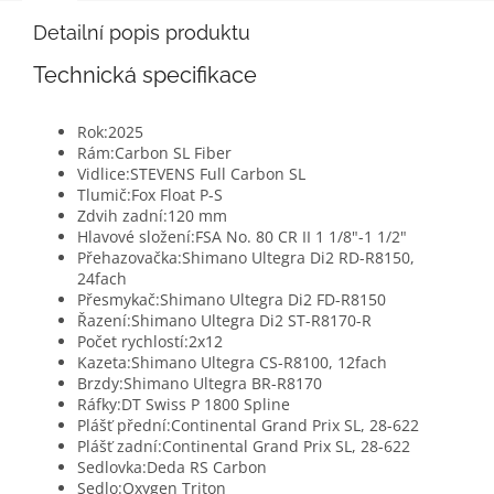
Detailní popis produktu
Technická specifikace
Rok:
2025
Rám:
Carbon SL Fiber
Vidlice:
STEVENS Full Carbon SL
Tlumič:
Fox Float P-S
Zdvih zadní:
120 mm
Hlavové složení:
FSA No. 80 CR II 1 1/8"-1 1/2"
Přehazovačka:
Shimano Ultegra Di2 RD-R8150,
24fach
Přesmykač:
Shimano Ultegra Di2 FD-R8150
Řazení:
Shimano Ultegra Di2 ST-R8170-R
Počet rychlostí:
2x12
Kazeta:
Shimano Ultegra CS-R8100, 12fach
Brzdy:
Shimano Ultegra BR-R8170
Ráfky:
DT Swiss P 1800 Spline
Plášť přední:
Continental Grand Prix SL, 28-622
Plášť zadní:
Continental Grand Prix SL, 28-622
Sedlovka:
Deda RS Carbon
Sedlo:
Oxygen Triton