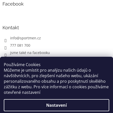
Facebook
Kontakt
info
@
sportmen.cz
777 081 700
jsme také na facebooku
Používáme Cookies
Můžeme je umístit pro analýzu našich údajů o
CYKLO OBLEČENÍ
návštěvnících, pro zlepšení našeho webu, ukázání
personalizovaného obsahu a pro poskytnutí skvělého
zážitku z webu. Pro více informací o cookies používáme
otevřené nastavení
Vytvořil Shoptet
Nastavení
Copyright 2026
www.sportmen.cz
. Všechna práva