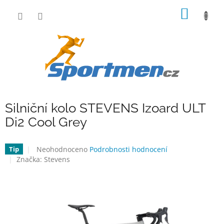
Přejít
NÁKUP
na
obsah
KOŠÍK
Silniční kolo STEVENS Izoard ULT
Di2 Cool Grey
Průměrné
Neohodnoceno
Podrobnosti hodnocení
Tip
hodnocení
Značka:
Stevens
produktu
je
0,0
z
5
hvězdiček.