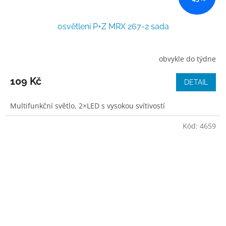
osvětlení P+Z MRX 267-2 sada
obvykle do týdne
109 Kč
DETAIL
Multifunkční světlo, 2×LED s vysokou svítivostí
Kód:
4659