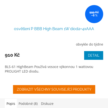
999 Kč
–8 %
osvětlení P BBB High Beam 1W dioda+4xAAA
obvykle do týdne
910 Kč
DETAIL
BLS-61 HighBeam Používá vosoce výkonnou 1 wattovou
PROLIGHT LED diodu.
ZOBRAZIT VŠECHNY SOUVISEJÍCÍ PRODUKTY
Popis
Podobné (8)
Diskuze