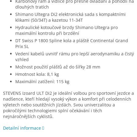
Karbonový rám a vidlice pro přesné ovládání a pohodlí na
dlouhých tratích
Shimano Ultegra Di2 elektronická sada s kompaktními
klikami (50/34T) a kazetou 11-34T
Hydraulické kotoučové brzdy Shimano Ultegra pro
maximální kontrolu při brzdění
DT Swiss P 1800 Spline kola a pláště Continental Grand
Prix SL
Vedení kabelů uvnitř rámu pro lepší aerodynamiku a čistý
vzhled
Možnost použití plášťů až do šířky 28 mm
Hmotnost kola: 8,1 kg
Maximální zatížení: 115 kg
STEVENS Izoard ULT Di2 je ideální volbou pro sportovní jezdce a
nadšence, kteří hledají vysoký výkon a komfort při celodenních
výletech nebo soutěžních jízdách. Svou univerzalitou a
pokročilými technologiemi splní očekávání i těch
nejnáročnějších cyklistů.
Detailní informace