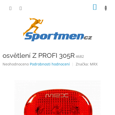
Přejít
NÁKUP
na
obsah
KOŠÍK
osvětlení Z PROFI 305R
4682
Průměrné
Neohodnoceno
Podrobnosti hodnocení
Značka:
MRX
hodnocení
produktu
je
0,0
z
5
hvězdiček.