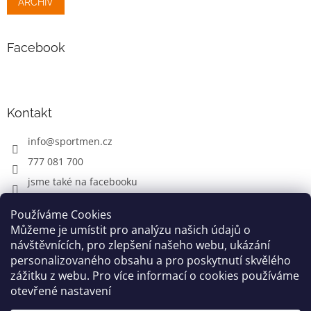
ARCHIV
Facebook
Kontakt
info
@
sportmen.cz
777 081 700
jsme také na facebooku
Používáme Cookies
Můžeme je umístit pro analýzu našich údajů o
CYKLO OBLEČENÍ
návštěvnících, pro zlepšení našeho webu, ukázání
personalizovaného obsahu a pro poskytnutí skvělého
zážitku z webu. Pro více informací o cookies používáme
otevřené nastavení
Vytvořil Shoptet