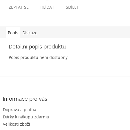
ZEPTAT SE
HLÍDAT
SDÍLET
Popis
Diskuze
Detailní popis produktu
Popis produktu není dostupný
Z
á
p
a
Informace pro vás
t
Doprava a platba
í
Dárky k nákupu zdarma
Velikosti zboží