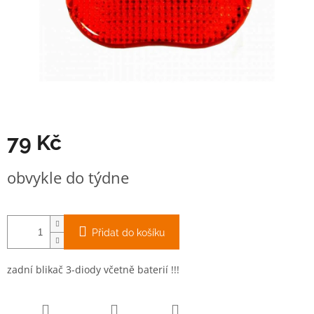
79 Kč
Měrná
obvykle do týdne
cena:
Přidat do košíku
zadní blikač 3-diody včetně baterií !!!