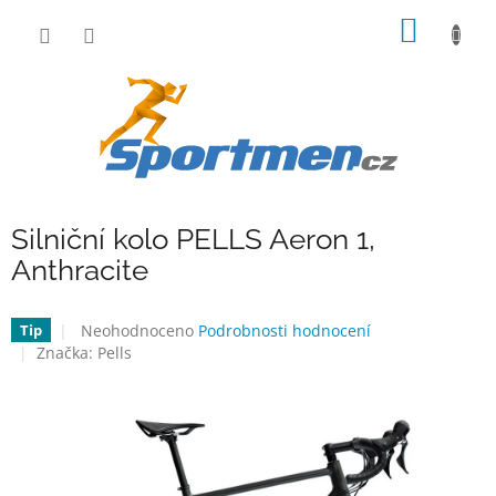
Přejít
NÁKUP
na
obsah
KOŠÍK
Silniční kolo PELLS Aeron 1,
Anthracite
Průměrné
Neohodnoceno
Podrobnosti hodnocení
Tip
hodnocení
Značka:
Pells
produktu
je
0,0
z
5
hvězdiček.