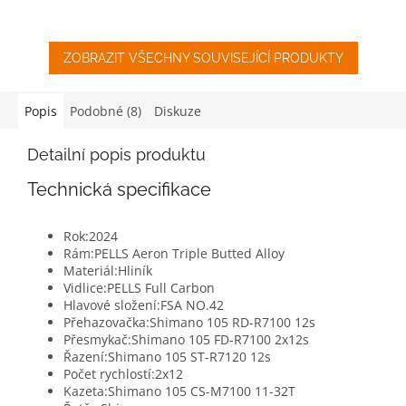
ZOBRAZIT VŠECHNY SOUVISEJÍCÍ PRODUKTY
Popis
Podobné (8)
Diskuze
Detailní popis produktu
Technická specifikace
Rok:
2024
Rám:
PELLS Aeron Triple Butted Alloy
Materiál:
Hliník
Vidlice:
PELLS Full Carbon
Hlavové složení:
FSA NO.42
Přehazovačka:
Shimano 105 RD-R7100 12s
Přesmykač:
Shimano 105 FD-R7100 2x12s
Řazení:
Shimano 105 ST-R7120 12s
Počet rychlostí:
2x12
Kazeta:
Shimano 105 CS-M7100 11-32T