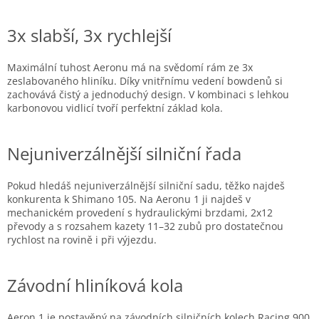
3x slabší, 3x rychlejší
Maximální tuhost Aeronu má na svědomí rám ze 3x
zeslabovaného hliníku. Díky vnitřnímu vedení bowdenů si
zachovává čistý a jednoduchý design. V kombinaci s lehkou
karbonovou vidlicí tvoří perfektní základ kola.
Nejuniverzálnější silniční řada
Pokud hledáš nejuniverzálnější silniční sadu, těžko najdeš
konkurenta k Shimano 105. Na Aeronu 1 ji najdeš v
mechanickém provedení s hydraulickými brzdami, 2x12
převody a s rozsahem kazety 11–32 zubů pro dostatečnou
rychlost na rovině i při výjezdu.
Závodní hliníková kola
Aeron 1 je postavěný na závodních silničních kolech Racing 900