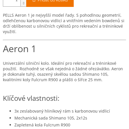
Přidat do košíku
PELLS Aeron 1 je nejvyšší model řady. S pohodlnou geometrií,
odlehčenou karbonovou vidlicí a vnitřním vedením bowdenů si
drží oblíbenost u silničních cyklistů pro rekreační a tréninkové
využití.
Aeron 1
Univerzální silniční kolo. Ideální pro rekreační a tréninkové
použití. Rozhodně se však nejedná o žádné ořezávátko. Aeron
je dokonale tuhý, osazený skvělou sadou Shimano 105,
kvalitními koly Fulcrum R900 a plášti o šířce 25 mm.
Klíčové vlastnosti:
3x zeslabovaný hliníkový rám s karbonovou vidlicí
Mechanická sada Shimano 105, 2x12s
Zapletená kola Fulcrum R900