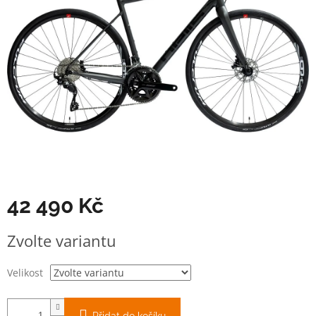
42 490 Kč
Měrná
Zvolte variantu
cena:
Velikost