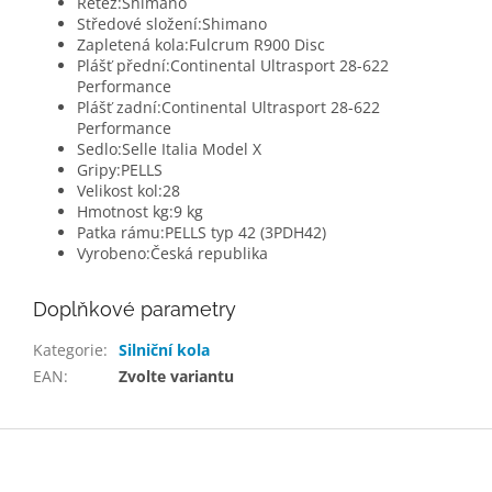
Řetěz:
Shimano
Středové složení:
Shimano
Zapletená kola:
Fulcrum R900 Disc
Plášť přední:
Continental Ultrasport 28-622
Performance
Plášť zadní:
Continental Ultrasport 28-622
Performance
Sedlo:
Selle Italia Model X
Gripy:
PELLS
Velikost kol:
28
Hmotnost kg:
9 kg
Patka rámu:
PELLS typ 42 (3PDH42)
Vyrobeno:
Česká republika
Doplňkové parametry
Kategorie
:
Silniční kola
EAN
:
Zvolte variantu
Z
á
p