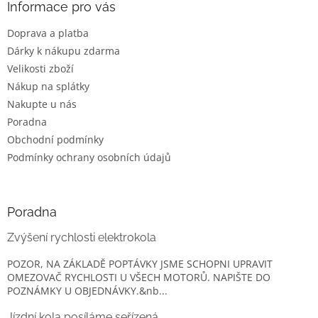
a
Informace pro vás
t
Doprava a platba
í
Dárky k nákupu zdarma
Velikosti zboží
Nákup na splátky
Nakupte u nás
Poradna
Obchodní podmínky
Podmínky ochrany osobních údajů
Poradna
Zvýšení rychlosti elektrokola
POZOR, NA ZÁKLADĚ POPTÁVKY JSME SCHOPNI UPRAVIT
OMEZOVAČ RYCHLOSTI U VŠECH MOTORŮ. NAPIŠTE DO
POZNÁMKY U OBJEDNÁVKY.&nb...
Jízdní kola posíláme seřízená