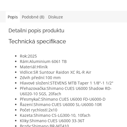
Popis
Podobné (8)
Diskuze
Detailní popis produktu
Technická specifikace
Rok:
2025
Rám:
Aluminium 6061 TB
Materiál:
Hliník
Vidlice:
SR Suntour Raidon XC RL-R Air
Zdvih přední:
100 mm
Hlavové složení:
STEVENS MTB Taper 1 1/8"-1 1/2"
Přehazovačka:
Shimano CUES U6000 Shadow RD-
U6020-10 SGS, 20fach
Přesmykač:
Shimano CUES U6000 FD-U6000-D
Řazení:
Shimano CUES U6000 SL-U6000-10R
Počet rychlostí:
2x10
Kazeta:
Shimano CS-LG300-10, 10fach
Kliky:
Shimano CUES U6000 33-36T
Brzdy:
Shimano BR-MT410