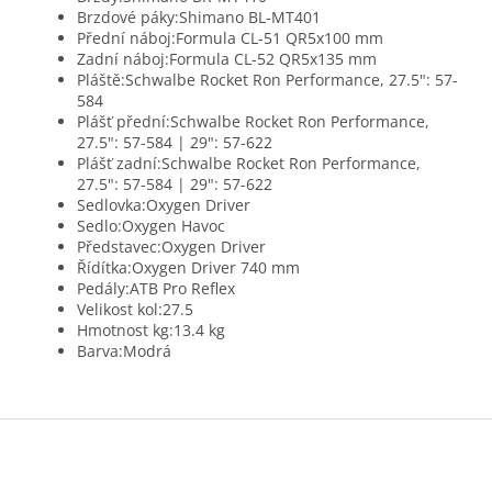
Brzdové páky:
Shimano BL-MT401
Přední náboj:
Formula CL-51 QR5x100 mm
Zadní náboj:
Formula CL-52 QR5x135 mm
Pláště:
Schwalbe Rocket Ron Performance, 27.5": 57-
584
Plášť přední:
Schwalbe Rocket Ron Performance,
27.5": 57-584 | 29": 57-622
Plášť zadní:
Schwalbe Rocket Ron Performance,
27.5": 57-584 | 29": 57-622
Sedlovka:
Oxygen Driver
Sedlo:
Oxygen Havoc
Představec:
Oxygen Driver
Řídítka:
Oxygen Driver 740 mm
Pedály:
ATB Pro Reflex
Velikost kol:
27.5
Hmotnost kg:
13.4 kg
Barva:
Modrá
Z
á
p