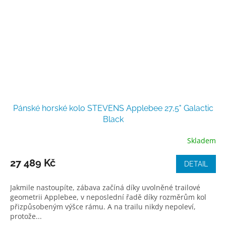
Pánské horské kolo STEVENS Applebee 27,5" Galactic
Black
Skladem
27 489 Kč
DETAIL
Jakmile nastoupíte, zábava začíná díky uvolněné trailové
geometrii Applebee, v neposlední řadě díky rozměrům kol
přizpůsobeným výšce rámu. A na trailu nikdy nepoleví,
protože...