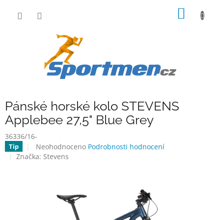
Přejít
NÁKUP
na
obsah
KOŠÍK
Pánské horské kolo STEVENS
Applebee 27,5" Blue Grey
36336/16-
Průměrné
Neohodnoceno
Podrobnosti hodnocení
Tip
hodnocení
Značka:
Stevens
produktu
je
0,0
z
5
hvězdiček.