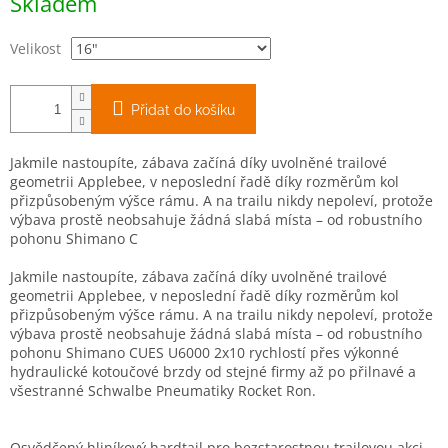
Skladem
cena:
Velikost
Přidat do košíku
Jakmile nastoupíte, zábava začíná díky uvolněné trailové
geometrii Applebee, v neposlední řadě díky rozměrům kol
přizpůsobeným výšce rámu. A na trailu nikdy nepoleví, protože
výbava prostě neobsahuje žádná slabá místa – od robustního
pohonu Shimano C
Jakmile nastoupíte, zábava začíná díky uvolněné trailové
geometrii Applebee, v neposlední řadě díky rozměrům kol
přizpůsobeným výšce rámu. A na trailu nikdy nepoleví, protože
výbava prostě neobsahuje žádná slabá místa – od robustního
pohonu Shimano CUES U6000 2x10 rychlostí přes výkonné
hydraulické kotoučové brzdy od stejné firmy až po přilnavé a
všestranné Schwalbe Pneumatiky Rocket Ron.
Osvědčený hliníkový hardtail pro bezstarostnou trailovou akci