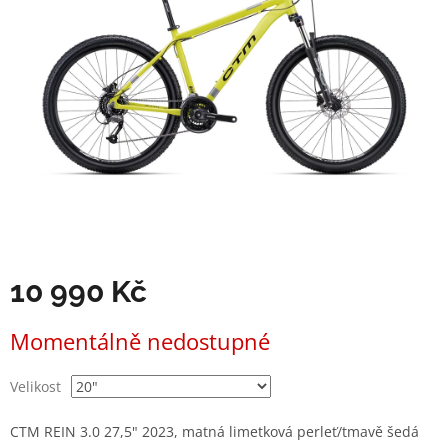
10 990 Kč
Měrná
Momentálně nedostupné
cena:
Velikost
CTM REIN 3.0 27,5" 2023, matná limetková perleť/tmavě šedá