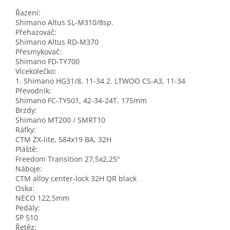
Řazení:
Shimano Altus SL-M310/8sp.
Přehazovač:
Shimano Altus RD-M370
Přesmykovač:
Shimano FD-TY700
Vícekolečko:
1. Shimano HG31/8, 11-34 2. LTWOO CS-A3, 11-34
Převodník:
Shimano FC-TY501, 42-34-24T, 175mm
Brzdy:
Shimano MT200 / SMRT10
Ráfky:
CTM ZX-lite, 584x19 BA, 32H
Pláště:
Freedom Transition 27,5x2,25"
Náboje:
CTM alloy center-lock 32H QR black
Oska:
NECO 122,5mm
Pedály:
SP 510
Řetěz: