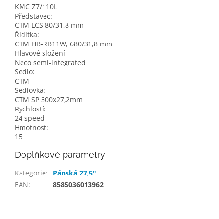
KMC Z7/110L
Představec:
CTM LCS 80/31,8 mm
Řídítka:
CTM HB-RB11W, 680/31,8 mm
Hlavové složení:
Neco semi-integrated
Sedlo:
CTM
Sedlovka:
CTM SP 300x27,2mm
Rychlostí:
24 speed
Hmotnost:
15
Doplňkové parametry
Kategorie
:
Pánská 27,5"
EAN
:
8585036013962
Z