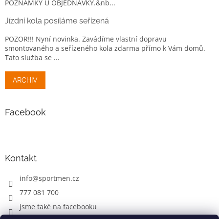
POZNÁMKY U OBJEDNÁVKY.&nb...
Jízdní kola posíláme seřízená
POZOR!!! Nyní novinka. Zavádíme vlastní dopravu
smontovaného a seřízeného kola zdarma přímo k Vám domů.
Tato služba se ...
ARCHIV
Facebook
Kontakt
info
@
sportmen.cz
777 081 700
jsme také na facebooku