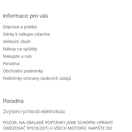
á
p
a
Informace pro vás
t
Doprava a platba
í
Dárky k nákupu zdarma
Velikosti zboží
Nákup na splátky
Nakupte u nás
Poradna
Obchodní podmínky
Podmínky ochrany osobních údajů
Poradna
Zvýšení rychlosti elektrokola
POZOR, NA ZÁKLADĚ POPTÁVKY JSME SCHOPNI UPRAVIT
OMEZOVAČ RYCHLOSTI U VŠECH MOTORŮ. NAPIŠTE DO