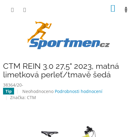
Přejít
NÁKUP
na
obsah
KOŠÍK
CTM REIN 3.0 27,5" 2023, matná
limetková perleť/tmavě šedá
38364/20-
Průměrné
Neohodnoceno
Podrobnosti hodnocení
Tip
hodnocení
Značka:
CTM
produktu
je
0,0
z
5
hvězdiček.