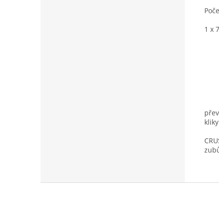
Poče
1 x 
přev
kliky
CRU
zub
Z
á
p