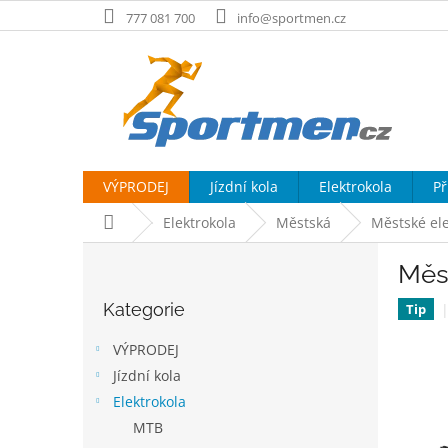
Přejít
777 081 700
info@sportmen.cz
na
obsah
VÝPRODEJ
Jízdní kola
Elektrokola
Př
Domů
Elektrokola
Městská
Městské ele
P
Měst
o
Přeskočit
s
Kategorie
kategorie
Tip
t
r
VÝPRODEJ
a
Jízdní kola
n
Elektrokola
n
í
MTB