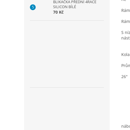
BLIKAČKA PŘEDNÍ 4RACE
SILICON BÍLÉ
Rám
70 Kč
Rám
S ní
nás
Kola
Prům
26"
nábo