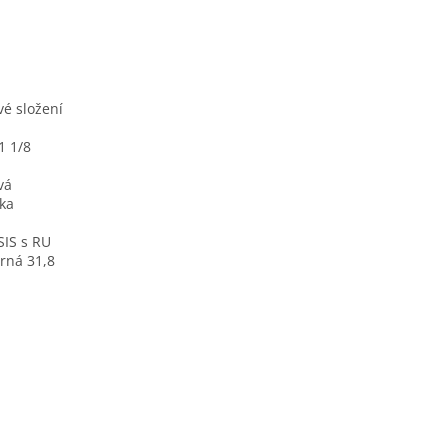
vé složení
1 1/8
vá
ka
IS s RU
erná 31,8