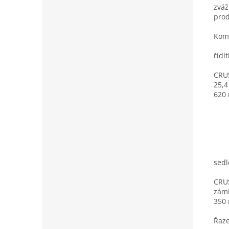
zváž
prod
Kom
řídí
CRU
25,4
620
sedl
CRUS
zámk
350
Řaze