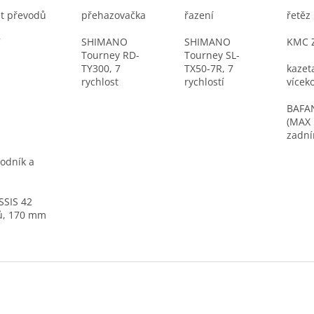
t převodů
přehazovačka
řazení
řetěz
7
SHIMANO
SHIMANO
KMC 
Tourney RD-
Tourney SL-
TY300, 7
TX50-7R, 7
kazeta
rychlost
rychlostí
vícek
BAFA
(MAX 
zadní
odník a
SSIS 42
ů, 170 mm