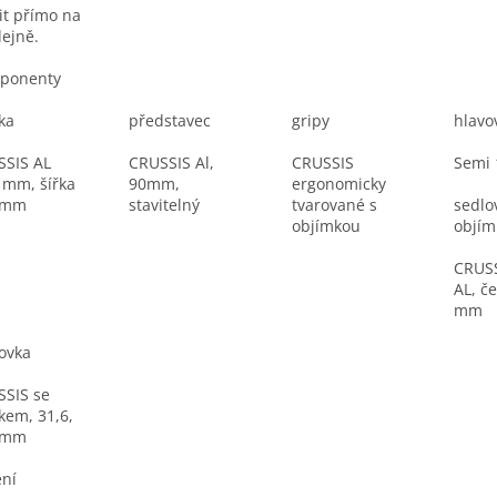
it přímo na
ejně.
ponenty
tka
představec
gripy
hlavo
SSIS AL
CRUSSIS Al,
CRUSSIS
Semi 
 mm, šířka
90mm,
ergonomicky
 mm
stavitelný
tvarované s
sedlo
objímkou
objím
CRUSS
AL, č
mm
ovka
SIS se
em, 31,6,
 mm
ní