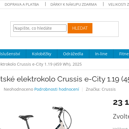
DOPRAVA A PLATBA
DÁRKY K NÁKUPU ZDARMA
VELIKOSTI 
HLEDAT
íslušenství
Koloběžky
Odrážedla
In-line
Fitne
ktrokolo Crussis e-City 1.19 (459 Wh), 2025
ské elektrokolo Crussis e-City 1.19 (
Průměrné
Neohodnoceno
Podrobnosti hodnocení
Značka:
Crussis
hodnocení
23 
produktu
je
0,0
Měrná
Zvolt
z
cena:
5
hvězdiček.