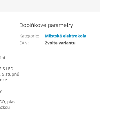
Doplňkové parametry
Kategorie
:
Městská elektrokola
EAN
:
Zvolte variantu
ání
IS LED
, 5 stupňů
ence
y
O, plast
azkou