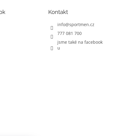
ok
Kontakt
info
@
sportmen.cz
777 081 700
jsme také na facebook
u