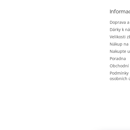
a
t
Informa
í
Doprava a
Dárky k n
Velikosti z
Nákup na 
Nakupte u
Poradna
Obchodní
Podmínky 
osobních 