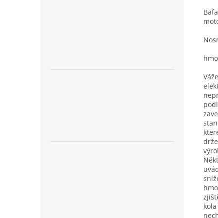
Bafa
mot
Nos
hmo
Váže
elek
nep
pod
zav
stan
kter
drže
výro
Někt
uvád
sníž
hmot
zjiš
kola
nech