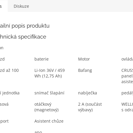
s
Diskuze
ailní popis produktu
hnická specifikace
on
ezd
baterie
Motor
ovlád
zd až 100
Li-Ion 36V / 459
Bafang
CRUSS
Wh (12,75 Ah)
panel
asist
cí jednotka
snímač šlapání
nabíječka
pedál
sová
otáčkový
2 A (součást
WELLG
(magnetový)
výbavy)
s odr
port
Asistent chůze
ano