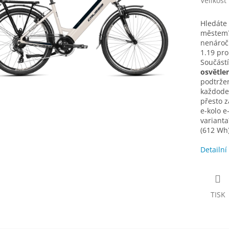
Velikost
Hledáte 
městem?
nenáročn
1.19 pro
Součástí
osvětlen
podtržen
každoden
přesto z
e-kolo e
varianta
(612 Wh)
Detailní
TISK