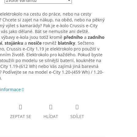
elektrokolo na cestu do práce, nebo na cesty
 Chcete si zajet na nákup, na oběd, nebo na pěkný
ý výlet s kamarády? Pak je e-kolo Crussis e-City
 vás jako dělané. Bát se nemusíte ani deště.
 výbavy e-kola jsou totiž kromě
předního
a
zadního
í
,
stojánku
a
nosiče
rovněž
blatníky
. Sečteno
o, Crussis e-City 1.19 je elektrokolo pro použití v
ním životě. Elektrokolo pro každého. Pokud byste
atoužili po modelu se silnější baterií, koukněte na
-City 1.19-(612 Wh) nebo Vás zajímá jiná barevná
? Podívejte se na model e-City 1.20-(459 Wh) / 1.20-
.
 informace
ZEPTAT SE
HLÍDAT
SDÍLET