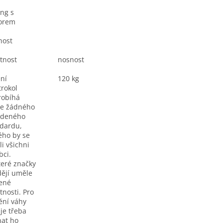
ng s
orem
nost
tnost
nosnost
ní
120 kg
trokol
robíhá
le žádného
edeného
dardu,
ého by se
li všichni
bci.
eré značky
ějí uměle
ené
nosti. Pro
tění váhy
 je třeba
at ho