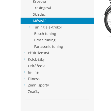
p
Krosová
a
Trekingová
n
Skládací
e
Městská
l
Tuning elektrokol
Bosch tuning
Brose tuning
Panasonic tuning
Příslušenství
Koloběžky
Odrážedla
In-line
Fitness
Zimní sporty
Značky