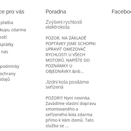
ce pro vás
Poradna
Facebo
Zvýšení rychlosti
 platba
elektrokola
ákupu zdarma
boží
POZOR, NA ZÁKLADĚ
POPTÁVKY JSME SCHOPNI
splátky
UPRAVIT OMEZOVAČ
 nás
RYCHLOSTI U VŠECH
MOTORŮ. NAPIŠTE DO
POZNÁMKY U
 podmínky
OBJEDNÁVKY.&nb...
ochrany
údajů
Jízdní kola posíláme
seřízená
POZOR!!! Nyní novinka.
Zavádíme vlastní dopravu
smontovaného a
seřízeného kola zdarma
přímo k Vám domů. Tato
služba se ...