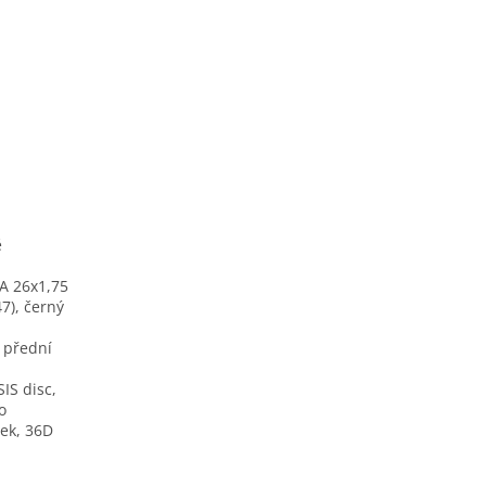
ě
A 26x1,75
47), černý
 přední
IS disc,
o
ek, 36D