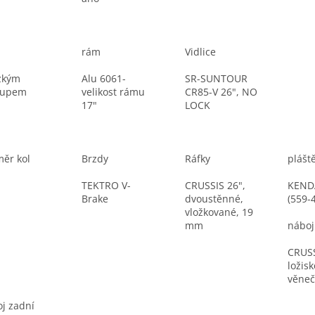
rám
Vidlice
zkým
Alu 6061-
SR-SUNTOUR
tupem
velikost rámu
CR85-V 26", NO
17"
LOCK
ěr kol
Brzdy
Ráfky
plášt
TEKTRO V-
CRUSSIS 26",
KEND
Brake
dvoustěnné,
(559-
vložkované, 19
mm
náboj
CRUSS
ložisk
věneč
j zadní