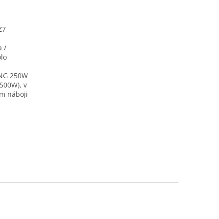
Z7
 /
olo
NG 250W
500W), v
m náboji