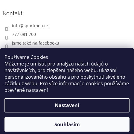
Kontakt
info
@
sportmen.cz
777 081 700
jsme také na facebooku
Používáme Cookies
Můžeme je umístit pro analýzu našich údajů o
CYKLO OBLEČENÍ
návštěvnících, pro zlepšení našeho webu, ukázání
personalizovaného obsahu a pro poskytnutí skvělého
zážitku z webu. Pro více informací o cookies používáme
otevřené nastavení
Vytvořil Shoptet
Nastavení
Copyright 2026
www.sportmen.cz
. Všechna práva
vyhrazena.
Souhlasím
Grafika a úprava šablóny
Milan Markovič