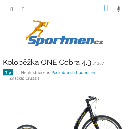
Přejít
NÁKUP
na
obsah
KOŠÍK
Koloběžka ONE Cobra 4.3
31367
Průměrné
Neohodnoceno
Podrobnosti hodnocení
Tip
hodnocení
Značka:
Crussis
produktu
je
0,0
z
5
hvězdiček.