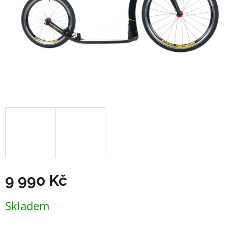
9 990 Kč
Měrná
Skladem
cena: