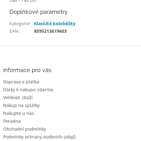
140 - 190 cm
Doplňkové parametry
Kategorie
:
Klasické koloběžky
EAN
:
8595213619603
Z
á
p
a
Informace pro vás
t
Doprava a platba
í
Dárky k nákupu zdarma
Velikosti zboží
Nákup na splátky
Nakupte u nás
Poradna
Obchodní podmínky
Podmínky ochrany osobních údajů