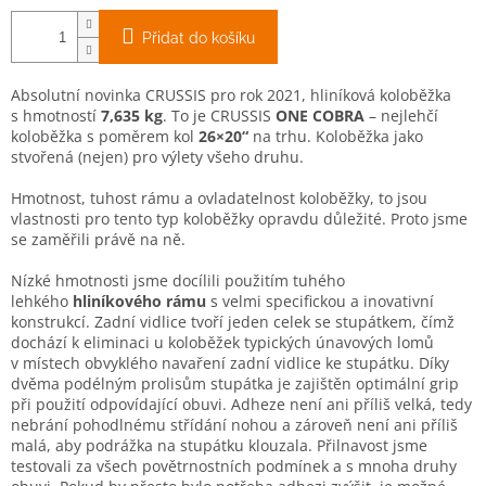
Přidat do košíku
Absolutní novinka CRUSSIS pro rok 2021, hliníková koloběžka
s hmotností
7,635 kg
. To je CRUSSIS
ONE COBRA
– nejlehčí
koloběžka s poměrem kol
26×20“
na trhu. Koloběžka jako
stvořená (nejen) pro výlety všeho druhu.
Hmotnost, tuhost rámu a ovladatelnost koloběžky, to jsou
vlastnosti pro tento typ koloběžky opravdu důležité. Proto jsme
se zaměřili právě na ně.
Nízké hmotnosti jsme docílili použitím tuhého
lehkého
hliníkového rámu
s velmi specifickou a inovativní
konstrukcí. Zadní vidlice tvoří jeden celek se stupátkem, čímž
dochází k eliminaci u koloběžek typických únavových lomů
v místech obvyklého navaření zadní vidlice ke stupátku. Díky
dvěma podélným prolisům stupátka je zajištěn optimální grip
při použití odpovídající obuvi. Adheze není ani příliš velká, tedy
nebrání pohodlnému střídání nohou a zároveň není ani příliš
malá, aby podrážka na stupátku klouzala. Přilnavost jsme
testovali za všech povětrnostních podmínek a s mnoha druhy