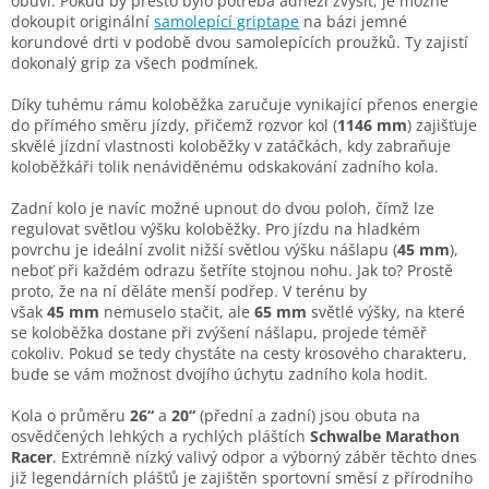
obuvi. Pokud by přesto bylo potřeba adhezi zvýšit, je možné
dokoupit originální
samolepící griptape
na bázi jemné
korundové drti v podobě dvou samolepících proužků. Ty zajistí
dokonalý grip za všech podmínek.
Díky tuhému rámu koloběžka zaručuje vynikající přenos energie
do přímého směru jízdy, přičemž rozvor kol (
1146 mm
) zajišťuje
skvělé jízdní vlastnosti koloběžky v zatáčkách, kdy zabraňuje
koloběžkáři tolik nenáviděnému odskakování zadního kola.
Zadní kolo je navíc možné upnout do dvou poloh, čímž lze
regulovat světlou výšku koloběžky. Pro jízdu na hladkém
povrchu je ideální zvolit nižší světlou výšku nášlapu (
45 mm
),
neboť při každém odrazu šetříte stojnou nohu. Jak to? Prostě
proto, že na ní děláte menší podřep. V terénu by
však
45 mm
nemuselo stačit, ale
65 mm
světlé výšky, na které
se koloběžka dostane při zvýšení nášlapu, projede téměř
cokoliv. Pokud se tedy chystáte na cesty krosového charakteru,
bude se vám možnost dvojího úchytu zadního kola hodit.
Kola o průměru
26“
a
20“
(přední a zadní) jsou obuta na
osvědčených lehkých a rychlých pláštích
Schwalbe Marathon
Racer
. Extrémně nízký valivý odpor a výborný záběr těchto dnes
již legendárních plášťů je zajištěn sportovní směsí z přírodního