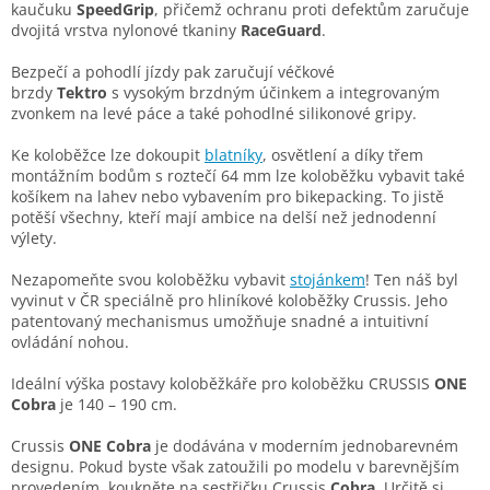
kaučuku
SpeedGrip
, přičemž ochranu proti defektům zaručuje
dvojitá vrstva nylonové tkaniny
RaceGuard
.
Bezpečí a pohodlí jízdy pak zaručují véčkové
brzdy
Tektro
s vysokým brzdným účinkem a integrovaným
zvonkem na levé páce a také pohodlné silikonové gripy.
Ke koloběžce lze dokoupit
blatníky
, osvětlení a díky třem
montážním bodům s roztečí 64 mm lze koloběžku vybavit také
košíkem na lahev nebo vybavením pro bikepacking. To jistě
potěší všechny, kteří mají ambice na delší než jednodenní
výlety.
Nezapomeňte svou koloběžku vybavit
stojánkem
! Ten náš byl
vyvinut v ČR speciálně pro hliníkové koloběžky Crussis. Jeho
patentovaný mechanismus umožňuje snadné a intuitivní
ovládání nohou.
Ideální výška postavy koloběžkáře pro koloběžku CRUSSIS
ONE
Cobra
je 140 – 190 cm.
Crussis
ONE Cobra
je dodávána v moderním jednobarevném
designu. Pokud byste však zatoužili po modelu v barevnějším
provedením, koukněte na sestřičku Crussis
Cobra
. Určitě si