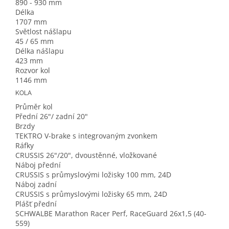
890 - 930 mm
Délka
1707 mm
Světlost nášlapu
45 / 65 mm
Délka nášlapu
423 mm
Rozvor kol
1146 mm
KOLA
Průměr kol
Přední 26"/ zadní 20"
Brzdy
TEKTRO V-brake s integrovaným zvonkem
Ráfky
CRUSSIS 26"/20", dvoustěnné, vložkované
Náboj přední
CRUSSIS s průmyslovými ložisky 100 mm, 24D
Náboj zadní
CRUSSIS s průmyslovými ložisky 65 mm, 24D
Plášť přední
SCHWALBE Marathon Racer Perf, RaceGuard 26x1,5 (40-
559)