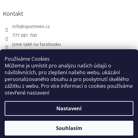
Kontakt
info
@
sportmen.cz
777 081 700
jsme také na facebooku
Používáme Cookies
Můžeme je umístit pro analýzu našich údajů o
CYKLO OBLEČENÍ
návštěvnících, pro zlepšení našeho webu, ukázání
personalizovaného obsahu a pro poskytnutí skvělého
zážitku z webu. Pro více informací o cookies používáme
otevřené nastavení
Vytvořil Shoptet
Nastavení
Copyright 2026
www.sportmen.cz
. Všechna práva
vyhrazena.
Souhlasím
Grafika a úprava šablóny
Milan Markovič