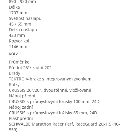
890 - 930 mm
Délka
1707 mm
Světlost nášlapu
45 / 65 mm
Délka nášlapu
423 mm
Rozvor kol
1146 mm
KOLA
Průměr kol
Přední 26"/ zadní 20"
Brzdy
TEKTRO V-brake s integrovaným zvonkem
Ráfky
CRUSSIS 26"/20", dvoustěnné, vložkované
Náboj přední
CRUSSIS s průmyslovými ložisky 100 mm, 24D
Náboj zadní
CRUSSIS s průmyslovými ložisky 65 mm, 24D
Plášť přední
SCHWALBE Marathon Racer Perf, RaceGuard 26x1,5 (40-
559)