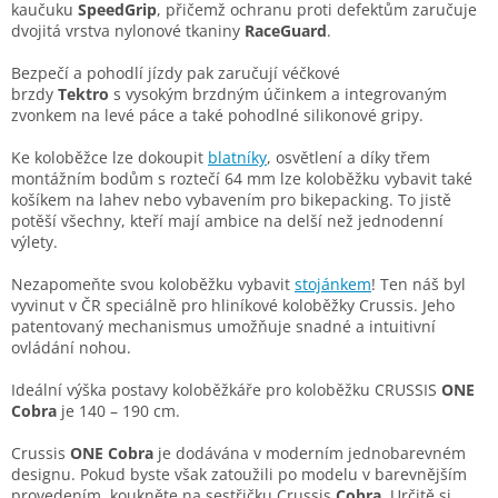
kaučuku
SpeedGrip
, přičemž ochranu proti defektům zaručuje
dvojitá vrstva nylonové tkaniny
RaceGuard
.
Bezpečí a pohodlí jízdy pak zaručují véčkové
brzdy
Tektro
s vysokým brzdným účinkem a integrovaným
zvonkem na levé páce a také pohodlné silikonové gripy.
Ke koloběžce lze dokoupit
blatníky
, osvětlení a díky třem
montážním bodům s roztečí 64 mm lze koloběžku vybavit také
košíkem na lahev nebo vybavením pro bikepacking. To jistě
potěší všechny, kteří mají ambice na delší než jednodenní
výlety.
Nezapomeňte svou koloběžku vybavit
stojánkem
! Ten náš byl
vyvinut v ČR speciálně pro hliníkové koloběžky Crussis. Jeho
patentovaný mechanismus umožňuje snadné a intuitivní
ovládání nohou.
Ideální výška postavy koloběžkáře pro koloběžku CRUSSIS
ONE
Cobra
je 140 – 190 cm.
Crussis
ONE Cobra
je dodávána v moderním jednobarevném
designu. Pokud byste však zatoužili po modelu v barevnějším
provedením, koukněte na sestřičku Crussis
Cobra
. Určitě si