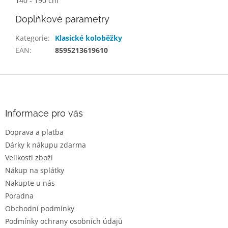
140 - 190 cm
Doplňkové parametry
Kategorie
:
Klasické koloběžky
EAN
:
8595213619610
Z
á
p
a
Informace pro vás
t
Doprava a platba
í
Dárky k nákupu zdarma
Velikosti zboží
Nákup na splátky
Nakupte u nás
Poradna
Obchodní podmínky
Podmínky ochrany osobních údajů