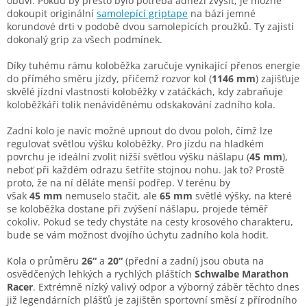
obuvi. Pokud by přesto bylo potřeba adhezi zvýšit, je možné
dokoupit originální
samolepící griptape
na bázi jemné
korundové drti v podobě dvou samolepících proužků. Ty zajistí
dokonalý grip za všech podmínek.
Díky tuhému rámu koloběžka zaručuje vynikající přenos energie
do přímého směru jízdy, přičemž rozvor kol (
1146 mm
) zajišťuje
skvělé jízdní vlastnosti koloběžky v zatáčkách, kdy zabraňuje
koloběžkáři tolik nenáviděnému odskakování zadního kola.
Zadní kolo je navíc možné upnout do dvou poloh, čímž lze
regulovat světlou výšku koloběžky. Pro jízdu na hladkém
povrchu je ideální zvolit nižší světlou výšku nášlapu (
45 mm
),
neboť při každém odrazu šetříte stojnou nohu. Jak to? Prostě
proto, že na ní děláte menší podřep. V terénu by
však
45 mm
nemuselo stačit, ale
65 mm
světlé výšky, na které
se koloběžka dostane při zvýšení nášlapu, projede téměř
cokoliv. Pokud se tedy chystáte na cesty krosového charakteru,
bude se vám možnost dvojího úchytu zadního kola hodit.
Kola o průměru
26“
a
20“
(přední a zadní) jsou obuta na
osvědčených lehkých a rychlých pláštích
Schwalbe Marathon
Racer
. Extrémně nízký valivý odpor a výborný záběr těchto dnes
již legendárních plášťů je zajištěn sportovní směsí z přírodního