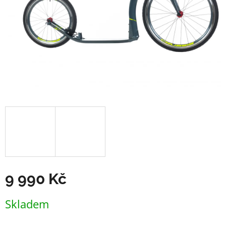
9 990 Kč
Měrná
Skladem
cena: