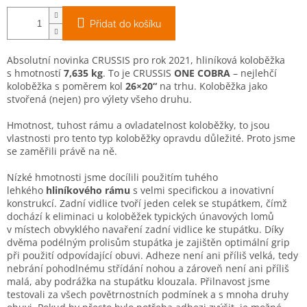
Přidat do košíku
Absolutní novinka CRUSSIS pro rok 2021, hliníková koloběžka
s hmotností
7,635 kg
. To je CRUSSIS
ONE COBRA
– nejlehčí
koloběžka s poměrem kol
26×20“
na trhu. Koloběžka jako
stvořená (nejen) pro výlety všeho druhu.
Hmotnost, tuhost rámu a ovladatelnost koloběžky, to jsou
vlastnosti pro tento typ koloběžky opravdu důležité. Proto jsme
se zaměřili právě na ně.
Nízké hmotnosti jsme docílili použitím tuhého
lehkého
hliníkového rámu
s velmi specifickou a inovativní
konstrukcí. Zadní vidlice tvoří jeden celek se stupátkem, čímž
dochází k eliminaci u koloběžek typických únavových lomů
v místech obvyklého navaření zadní vidlice ke stupátku. Díky
dvěma podélným prolisům stupátka je zajištěn optimální grip
při použití odpovídající obuvi. Adheze není ani příliš velká, tedy
nebrání pohodlnému střídání nohou a zároveň není ani příliš
malá, aby podrážka na stupátku klouzala. Přilnavost jsme
testovali za všech povětrnostních podmínek a s mnoha druhy