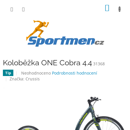
Přejít
NÁKUP
na
obsah
KOŠÍK
Koloběžka ONE Cobra 4.4
31368
Průměrné
Neohodnoceno
Podrobnosti hodnocení
Tip
hodnocení
Značka:
Crussis
produktu
je
0,0
z
5
hvězdiček.