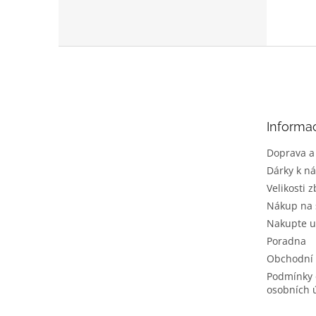
Z
á
p
a
t
Informa
í
Doprava a
Dárky k n
Velikosti z
Nákup na 
Nakupte u
Poradna
Obchodní
Podmínky 
osobních 