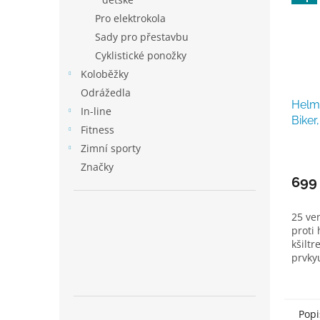
Pro elektrokola
Sady pro přestavbu
Cyklistické ponožky
Koloběžky
Odrážedla
Helm
In-line
Biker
Fitness
Zimní sporty
Značky
699
25 ven
proti
kšiltr
prvky
Popi