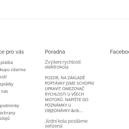
ce pro vás
Poradna
Facebo
Zvýšení rychlosti
 platba
elektrokola
ákupu zdarma
boží
POZOR, NA ZÁKLADĚ
POPTÁVKY JSME SCHOPNI
splátky
UPRAVIT OMEZOVAČ
 nás
RYCHLOSTI U VŠECH
MOTORŮ. NAPIŠTE DO
POZNÁMKY U
 podmínky
OBJEDNÁVKY.&nb...
ochrany
údajů
Jízdní kola posíláme
seřízená