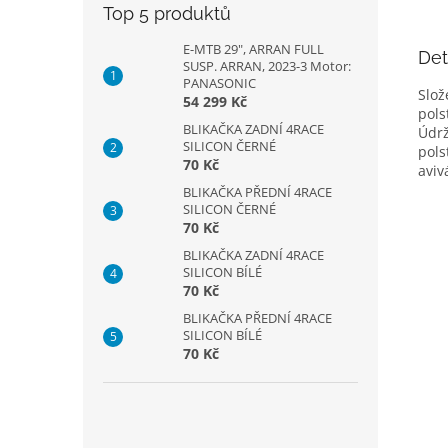
Top 5 produktů
E-MTB 29", ARRAN FULL
Det
SUSP. ARRAN, 2023-3 Motor:
PANASONIC
Slož
54 299 Kč
pols
BLIKAČKA ZADNÍ 4RACE
Údrž
SILICON ČERNÉ
pols
70 Kč
aviv
BLIKAČKA PŘEDNÍ 4RACE
SILICON ČERNÉ
70 Kč
BLIKAČKA ZADNÍ 4RACE
SILICON BÍLÉ
70 Kč
BLIKAČKA PŘEDNÍ 4RACE
SILICON BÍLÉ
70 Kč