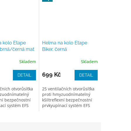
 kolo Etape
Helma na kolo Etape
říbrná/černá mat
Biker, černá
Skladem
Skladem
699 Kč
DETAIL
DETAIL
čních otvorůsíťka
25 ventilačních otvorůsíťka
yzuodnímatelný
proti hmyzuodnímatelný
xní bezpečnostní
kšiltreflexní bezpečnostní
ací systém EFS
prvkyupínací systém EFS