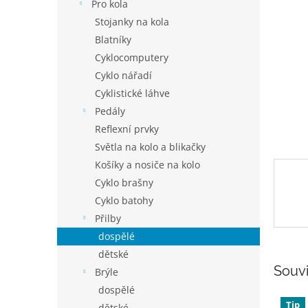
p
Pro kola
a
Stojanky na kola
n
Blatníky
e
Cyklocomputery
l
Cyklo nářadí
Cyklistické láhve
Pedály
Reflexní prvky
Světla na kolo a blikačky
Košíky a nosiče na kolo
Cyklo brašny
Cyklo batohy
Přilby
dospělé
dětské
Souvi
Brýle
dospělé
Tip
dětské