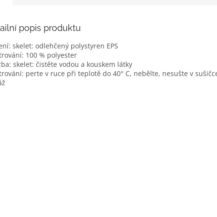
ailní popis produktu
ení: skelet: odlehčený polystyren EPS
trování: 100 % polyester
ba: skelet: čistěte vodou a kouskem látky
trování: perte v ruce při teplotě do 40° C, nebělte, nesušte v sušič
áž