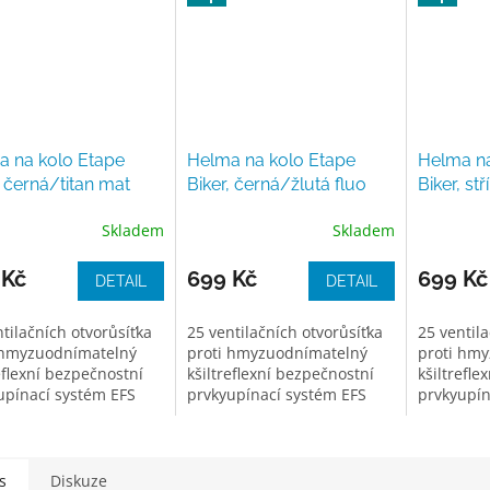
a na kolo Etape
Helma na kolo Etape
Helma na
, černá/titan mat
Biker, černá/žlutá fluo
Biker, st
mat
Skladem
Skladem
 Kč
699 Kč
699 Kč
DETAIL
DETAIL
tilačních otvorůsíťka
25 ventilačních otvorůsíťka
25 ventila
 hmyzuodnímatelný
proti hmyzuodnímatelný
proti hm
eflexní bezpečnostní
kšiltreflexní bezpečnostní
kšiltrefle
upínací systém EFS
prvkyupínací systém EFS
prvkyupín
s
Diskuze