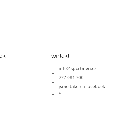
ok
Kontakt
info
@
sportmen.cz
777 081 700
jsme také na facebook
u