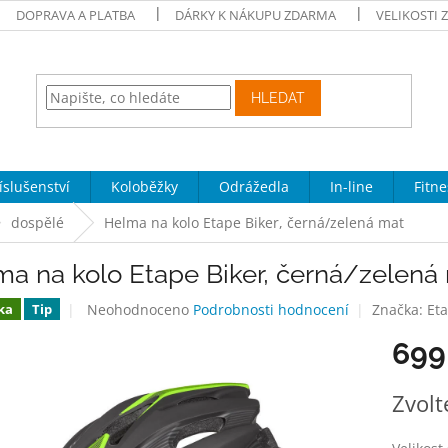
DOPRAVA A PLATBA
DÁRKY K NÁKUPU ZDARMA
VELIKOSTI 
HLEDAT
íslušenství
Koloběžky
Odrážedla
In-line
Fitne
dospělé
Helma na kolo Etape Biker, černá/zelená mat
ma na kolo Etape Biker, černá/zelená
Průměrné
Neohodnoceno
Podrobnosti hodnocení
Značka:
Et
ka
Tip
hodnocení
699
produktu
je
0,0
Měrná
Zvolt
z
cena:
5
hvězdiček.