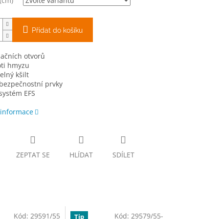
 (cm)
Přidat do košíku
lačních otvorů
oti hmyzu
lný kšilt
 bezpečnostní prvky
 systém EFS
 informace
ZEPTAT SE
HLÍDAT
SDÍLET
Kód:
29591/55
Kód:
29579/55-
Tip