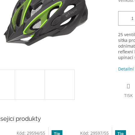
Velikost
25 venti
síťka pr
odnímate
reflexní
upínací
Detailní
TISK
sející produkty
Kód:
29594/55
Kód:
29597/55
Tip
Tip