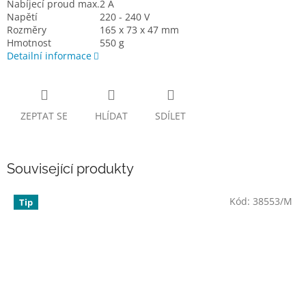
Nabíjecí proud max.
2 A
Napětí
220 - 240 V
Rozměry
165 x 73 x 47 mm
Hmotnost
550 g
Detailní informace
ZEPTAT SE
HLÍDAT
SDÍLET
Související produkty
Kód:
38553/M
Tip