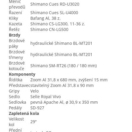
Měnič
Shimano Cues RD-U3020
převodů
Řazení
Shimano Cues SL-U4000
Kliky
Bafang Al, 38 z.
Kazeta
Shimano CS-LG300, 11-36 z.
Řetěz
Shimano CN-LG500
Brzdy
Brzdové
hydraulické Shimano BL-MT201
páky
Brzdové
hydraulické Shimano BL-MT201
třmeny
Brzdové
Shimano SM-RT26 (180 / 180 mm)
kotouče
Komponenty
Řídítka
Zoom Al 31,8 x 680 mm, zvýšení 15 mm
Představec
stavitelný Zoom Al 31,8 x 90 mm
Gripy
Velo
Sedlo
Selle Royal Vivo
Sedlovka
pevná Apache Al, ø 30,9 x 350 mm
Pedály
SD-927
Zapletená kola
Velikost
29"
kol
Přední