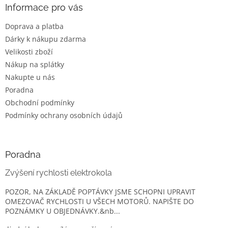
a
Informace pro vás
t
Doprava a platba
í
Dárky k nákupu zdarma
Velikosti zboží
Nákup na splátky
Nakupte u nás
Poradna
Obchodní podmínky
Podmínky ochrany osobních údajů
Poradna
Zvýšení rychlosti elektrokola
POZOR, NA ZÁKLADĚ POPTÁVKY JSME SCHOPNI UPRAVIT
OMEZOVAČ RYCHLOSTI U VŠECH MOTORŮ. NAPIŠTE DO
POZNÁMKY U OBJEDNÁVKY.&nb...