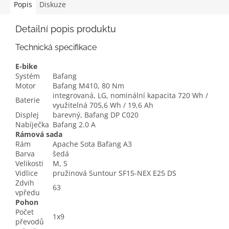
Popis
Diskuze
Detailní popis produktu
Technická specifikace
E-bike
Systém
Bafang
Motor
Bafang M410, 80 Nm
integrovaná, LG, nominální kapacita 720 Wh /
Baterie
využitelná 705,6 Wh / 19,6 Ah
Displej
barevný, Bafang DP C020
Nabíječka
Bafang 2.0 A
Rámová sada
Rám
Apache Sota Bafang A3
Barva
šedá
Velikosti
M, S
Vidlice
pružinová Suntour SF15-NEX E25 DS
Zdvih
63
vpředu
Pohon
Počet
1x9
převodů