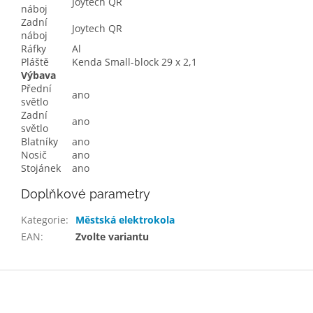
Joytech QR
náboj
Zadní
Joytech QR
náboj
Ráfky
Al
Pláště
Kenda Small-block 29 x 2,1
Výbava
Přední
ano
světlo
Zadní
ano
světlo
Blatníky
ano
Nosič
ano
Stojánek
ano
Doplňkové parametry
Kategorie
:
Městská elektrokola
EAN
:
Zvolte variantu
Z
á
p