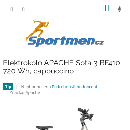
Přejít
NÁKUP
na
obsah
KOŠÍK
Elektrokolo APACHE Sota 3 BF410
720 Wh, cappuccino
Průměrné
Neohodnoceno
Podrobnosti hodnocení
Tip
hodnocení
Značka:
Apache
produktu
je
0,0
z
5
hvězdiček.