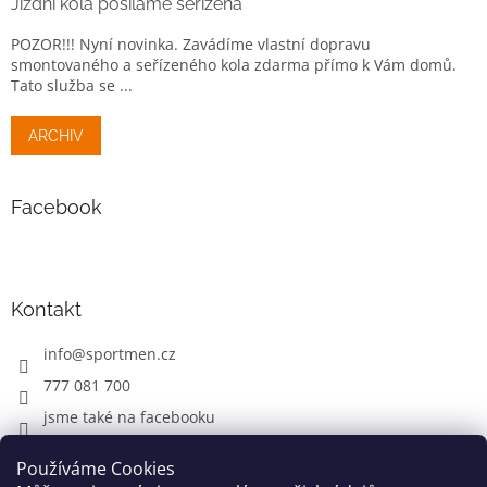
Jízdní kola posíláme seřízená
POZOR!!! Nyní novinka. Zavádíme vlastní dopravu
smontovaného a seřízeného kola zdarma přímo k Vám domů.
Tato služba se ...
ARCHIV
Facebook
Kontakt
info
@
sportmen.cz
777 081 700
jsme také na facebooku
Používáme Cookies