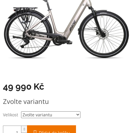
49 990 Kč
Měrná
Zvolte variantu
cena:
Velikost