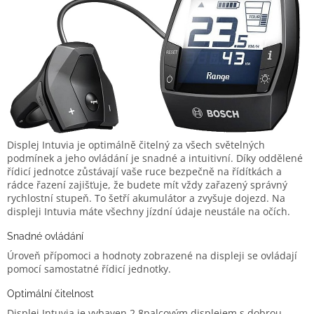
Displej Intuvia je optimálně čitelný za všech světelných
podmínek a jeho ovládání je snadné a intuitivní. Díky oddělené
řídicí jednotce zůstávají vaše ruce bezpečně na řídítkách a
rádce řazení zajišťuje, že budete mít vždy zařazený správný
rychlostní stupeň. To šetří akumulátor a zvyšuje dojezd. Na
displeji Intuvia máte všechny jízdní údaje neustále na očích.
Snadné ovládání
Úroveň přípomoci a hodnoty zobrazené na displeji se ovládají
pomocí samostatné řídicí jednotky.
Optimální čitelnost
Displej Intuvia je vybaven 2,8palcovým displejem s dobrou