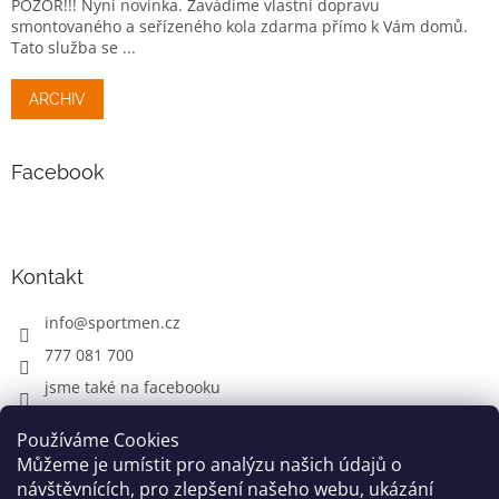
POZOR!!! Nyní novinka. Zavádíme vlastní dopravu
smontovaného a seřízeného kola zdarma přímo k Vám domů.
Tato služba se ...
ARCHIV
Facebook
Kontakt
info
@
sportmen.cz
777 081 700
jsme také na facebooku
Používáme Cookies
Můžeme je umístit pro analýzu našich údajů o
CYKLO OBLEČENÍ
návštěvnících, pro zlepšení našeho webu, ukázání