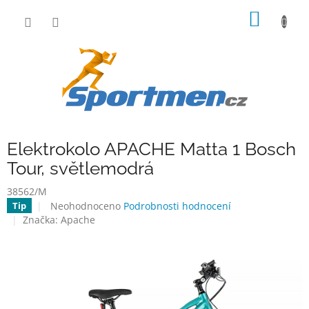
Přejít
NÁKUP
na
obsah
KOŠÍK
Elektrokolo APACHE Matta 1 Bosch
Tour, světlemodrá
38562/M
Průměrné
Neohodnoceno
Podrobnosti hodnocení
Tip
hodnocení
Značka:
Apache
produktu
je
0,0
z
5
hvězdiček.