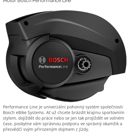
Motor Bosch Performance Line
Performance Line je univerzální pohonný systém společnosti
Bosch eBike Systems. Ať už chcete brázdit krajinu sportovním
stylem, dojíždět do práce nebo se jen tak projíždět ve volném
čase, poskytne vám správnou podporu ve správný okamžik a
přesvědčí svým přirozeným dojmem z jízdy.