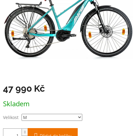
47 990 Kč
Měrná
Skladem
cena:
Velikost