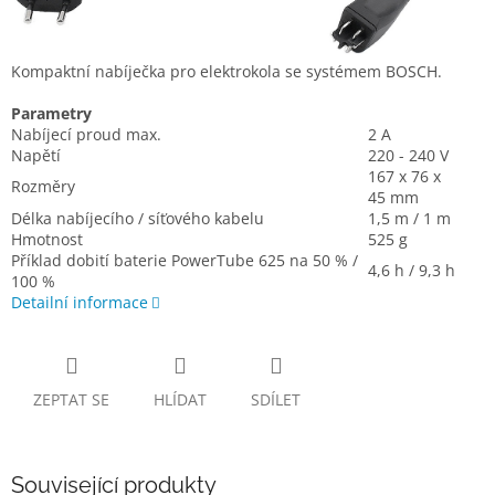
Kompaktní nabíječka pro elektrokola se systémem BOSCH.
Parametry
Nabíjecí proud max.
2 A
Napětí
220 - 240 V
167 x 76 x
Rozměry
45 mm
Délka nabíjecího / síťového kabelu
1,5 m / 1 m
Hmotnost
525 g
Příklad dobití baterie PowerTube 625 na 50 % /
4,6 h / 9,3 h
100 %
Detailní informace
ZEPTAT SE
HLÍDAT
SDÍLET
Související produkty