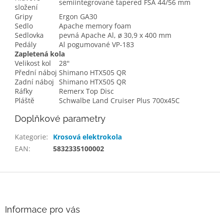
semiintegrované tapered FSA 44/56 mm
složení
Gripy
Ergon GA30
Sedlo
Apache memory foam
Sedlovka
pevná Apache Al, ø 30,9 x 400 mm
Pedály
Al pogumované VP-183
Zapletená kola
Velikost kol
28"
Přední náboj
Shimano HTX505 QR
Zadní náboj
Shimano HTX505 QR
Ráfky
Remerx Top Disc
Pláště
Schwalbe Land Cruiser Plus 700x45C
Doplňkové parametry
Kategorie
:
Krosová elektrokola
EAN
:
5832335100002
Z
á
p
a
Informace pro vás