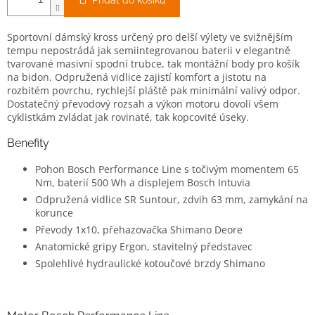
Přidat do košíku
Sportovní dámský kross určený pro delší výlety ve svižnějším
tempu nepostrádá jak semiintegrovanou baterii v elegantně
tvarované masivní spodní trubce, tak montážní body pro košík
na bidon. Odpružená vidlice zajistí komfort a jistotu na
rozbitém povrchu, rychlejší pláště pak minimální valivý odpor.
Dostatečný převodový rozsah a výkon motoru dovolí všem
cyklistkám zvládat jak rovinaté, tak kopcovité úseky.
Benefity
Pohon Bosch Performance Line s točivým momentem 65
Nm, baterií 500 Wh a displejem Bosch Intuvia
Odpružená vidlice SR Suntour, zdvih 63 mm, zamykání na
korunce
Převody 1x10, přehazovačka Shimano Deore
Anatomické gripy Ergon, stavitelný představec
Spolehlivé hydraulické kotoučové brzdy Shimano