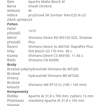
Rám
Apache Matta Bosch Al
Barva
tmavě červená
Velikosti
M
Vidlice
pružinová SR Suntour Nex-E25 N-LO
Zdvih vpředu
63
Pohon
Počet
1x10
převodů
Měnič
Shimano Deore RD-M5120-SGS, Shadow
převodů
Plus
Řazení
Shimano Deore SL-M4100, Rapidfire Plus
Kliky
FSA Bosch G3 170 mm, 38 z.
Kazeta
Shimano Deore CS-M4100, 11-46 z.
Řetěz
Shimano CN-E6090
Brzdy
Brzdové páky
hydraulické Shimano BL-MT200
Brzdové
hydraulické Shimano BR-MT200
třmeny
Brzdové
Shimano SM-RT10 CL (180 / 160 mm)
kotouče
Komponenty
Řídítka
Apache Al 31,8 x 700 mm, zvýšení 15 mm
Představec
stavitelný Apache Al 31,8 x 105 mm
Hlavové