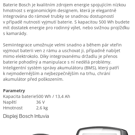
Baterie Bosch je kvalitním zdrojem energie spojujícím nízkou
hmotnost s ergonomickým designem, která je elegantně
integrována do rámové trubky se snadnou dostupností
v případě nutnosti vyjmutí baterie. S kapacitou 500 Wh budete
mít dostatek energie pro rodinný výlet, nebo svižnou projížďku
s kamarády.
Semiintegrace umožnuje velmi snadno a během pár vteřin
vyjmout baterii ven z rámu a uschovat ji, případně nabíjet
mimo elektrokolo. Díky integrovanému držadlu je přenos
baterie pohodlný a manipulace s ní nedělá problémy.
Inteligentní systém správy akumulátoru (BMS), který patří
k nejmodernějším a nejbezpečnějším na trhu, chrání
akumulátor před poškozením.
Parametry
Kapacita baterie
500 Wh / 13,4 Ah
Napětí
36 V
Hmotnost
2,6 kg
Displej Bosch Intuvia