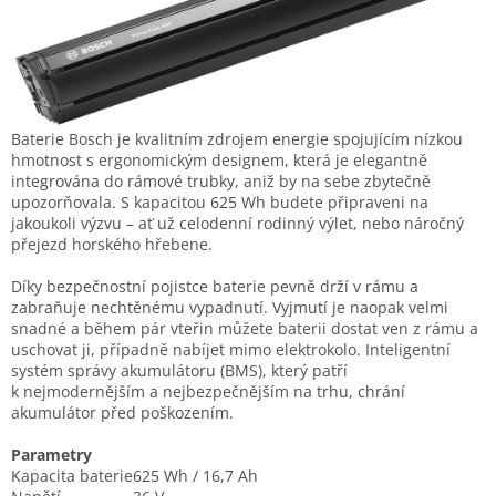
Baterie Bosch je kvalitním zdrojem energie spojujícím nízkou
hmotnost s ergonomickým designem, která je elegantně
integrována do rámové trubky, aniž by na sebe zbytečně
upozorňovala. S kapacitou 625 Wh budete připraveni na
jakoukoli výzvu – ať už celodenní rodinný výlet, nebo náročný
přejezd horského hřebene.
Díky bezpečnostní pojistce baterie pevně drží v rámu a
zabraňuje nechtěnému vypadnutí. Vyjmutí je naopak velmi
snadné a během pár vteřin můžete baterii dostat ven z rámu a
uschovat ji, případně nabíjet mimo elektrokolo. Inteligentní
systém správy akumulátoru (BMS), který patří
k nejmodernějším a nejbezpečnějším na trhu, chrání
akumulátor před poškozením.
Parametry
Kapacita baterie
625 Wh / 16,7 Ah