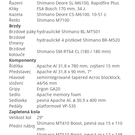
Řazení
Shimano Deore SL-M6100, Rapidfire Plus
Kliky
FSA Bosch 170 mm, 34 z.
Kazeta
Shimano Deore CS-M6100, 10-51 z.
Řetěz
Shimano M7100
Brzdy
Brzdové páky
hydraulické Shimano BL-MT501
Brzdové
hydraulické 4 pístkové Shimano BR-M520
třmeny
Brzdové
Shimano SM-RT64 CL (180 / 180 mm)
kotouče
Komponenty
Řídítka
Apache Al 31,8 x 780 mm, zvýšení 15 mm
Představec
Apache Al 31,8 x 90 mm, 7°
Hlavové
semiintegrované tapered Acros blocklock,
složení
44/56 mm
Gripy
Ergon GA20
Sedlo
Apache memory foam
Sedlovka
pevná Apache Al, ø 30,9 x 400 mm
Pedály
platformové VP-535
Zapletená kola
Velikost kol
29"
Shimano MT410 Boost, pevná osa 15 x 110
Přední náboj
mm
Shimano MT510 Boost, pevná osa 12 x 148