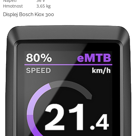
Napětí
36 V
Hmotnost
3,65 kg
Displej Bosch Kiox 300