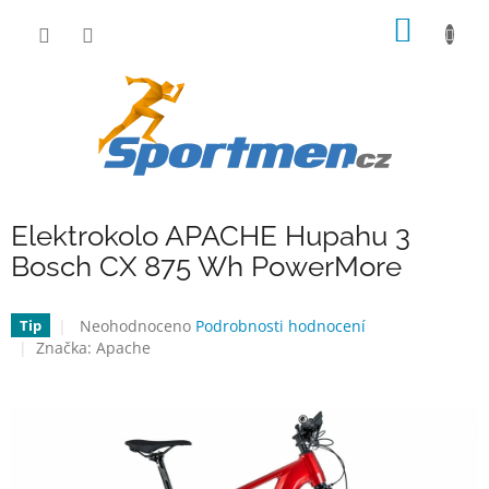
Přejít
NÁKUP
na
obsah
KOŠÍK
Elektrokolo APACHE Hupahu 3
Bosch CX 875 Wh PowerMore
Průměrné
Neohodnoceno
Podrobnosti hodnocení
Tip
hodnocení
Značka:
Apache
produktu
je
0,0
z
5
hvězdiček.