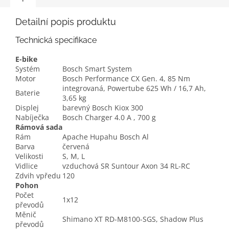
Detailní popis produktu
Technická specifikace
E-bike
Systém
Bosch Smart System
Motor
Bosch Performance CX Gen. 4, 85 Nm
integrovaná, Powertube 625 Wh / 16,7 Ah,
Baterie
3,65 kg
Displej
barevný Bosch Kiox 300
Nabíječka
Bosch Charger 4.0 A , 700 g
Rámová sada
Rám
Apache Hupahu Bosch Al
Barva
červená
Velikosti
S, M, L
Vidlice
vzduchová SR Suntour Axon 34 RL-RC
Zdvih vpředu
120
Pohon
Počet
1x12
převodů
Měnič
Shimano XT RD-M8100-SGS, Shadow Plus
převodů