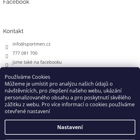
Facebook
Kontakt
info
@
sportmen.cz
777 081 700
jsme také na facebooku
Používáme Cookies
Můžeme je umístit pro analýzu našich údajů o
CYKLO OBLEČENÍ
návštěvnících, pro zlepšení našeho webu, ukázání
personalizovaného obsahu a pro poskytnutí skvělého
zážitku z webu. Pro více informací o cookies používáme
otevřené nastavení
Vytvořil Shoptet
Nastavení
Copyright 2026
www.sportmen.cz
. Všechna práva