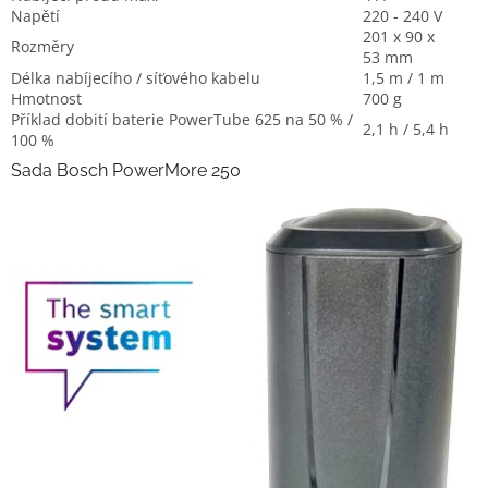
Napětí
220 - 240 V
201 x 90 x
Rozměry
53 mm
Délka nabíjecího / síťového kabelu
1,5 m / 1 m
Hmotnost
700 g
Příklad dobití baterie PowerTube 625 na 50 % /
2,1 h / 5,4 h
100 %
Sada Bosch PowerMore 250