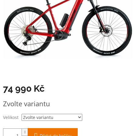
74 990 Kč
Měrná
Zvolte variantu
cena:
Velikost