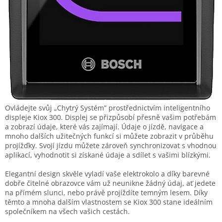
Ovládejte svůj „Chytrý Systém” prostřednictvím inteligentního
displeje Kiox 300. Displej se přizpůsobí přesně vašim potřebám
a zobrazí údaje, které vás zajímají. Údaje o jízdě, navigace a
mnoho dalších užitečných funkcí si můžete zobrazit v průběhu
projížďky. Svojí jízdu můžete zároveň synchronizovat s vhodnou
aplikací, vyhodnotit si získané údaje a sdílet s vašimi blízkými.
Elegantní design skvěle vyladí vaše elektrokolo a díky barevné
dobře čitelné obrazovce vám už neunikne žádný údaj, ať jedete
na přímém slunci, nebo právě projíždíte temným lesem. Díky
těmto a mnoha dalším vlastnostem se Kiox 300 stane ideálním
společníkem na všech vašich cestách.