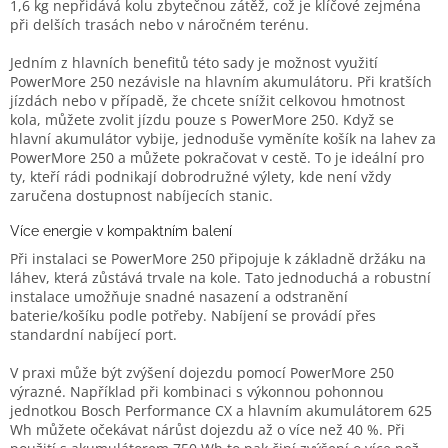
1,6 kg nepřidává kolu zbytečnou zátěž, což je klíčové zejména
při delších trasách nebo v náročném terénu.
Jedním z hlavních benefitů této sady je možnost využití
PowerMore 250 nezávisle na hlavním akumulátoru. Při kratších
jízdách nebo v případě, že chcete snížit celkovou hmotnost
kola, můžete zvolit jízdu pouze s PowerMore 250. Když se
hlavní akumulátor vybije, jednoduše vyměníte košík na lahev za
PowerMore 250 a můžete pokračovat v cestě. To je ideální pro
ty, kteří rádi podnikají dobrodružné výlety, kde není vždy
zaručena dostupnost nabíjecích stanic.
Více energie v kompaktním balení
Při instalaci se PowerMore 250 připojuje k základně držáku na
láhev, která zůstává trvale na kole. Tato jednoduchá a robustní
instalace umožňuje snadné nasazení a odstranění
baterie/košíku podle potřeby. Nabíjení se provádí přes
standardní nabíjecí port.
V praxi může být zvýšení dojezdu pomocí PowerMore 250
výrazné. Například při kombinaci s výkonnou pohonnou
jednotkou Bosch Performance CX a hlavním akumulátorem 625
Wh můžete očekávat nárůst dojezdu až o více než 40 %. Při