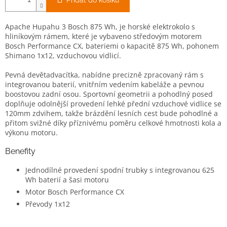
Přidat do košíku
Apache Hupahu 3 Bosch 875 Wh, je horské elektrokolo s
hliníkovým rámem, které je vybaveno středovým motorem
Bosch Performance CX, bateriemi o kapacitě 875 Wh, pohonem
Shimano 1x12, vzduchovou vidlicí.
Pevná devětadvacítka, nabídne precizně zpracovaný rám s
integrovanou baterií, vnitřním vedením kabeláže a pevnou
boostovou zadní osou. Sportovní geometrii a pohodlný posed
doplňuje odolnější provedení lehké přední vzduchové vidlice se
120mm zdvihem, takže brázdění lesních cest bude pohodlné a
přitom svižné díky příznivému poměru celkové hmotnosti kola a
výkonu motoru.
Benefity
Jednodílné provedení spodní trubky s integrovanou 625
Wh baterií a šasi motoru
Motor Bosch Performance CX
Převody 1x12