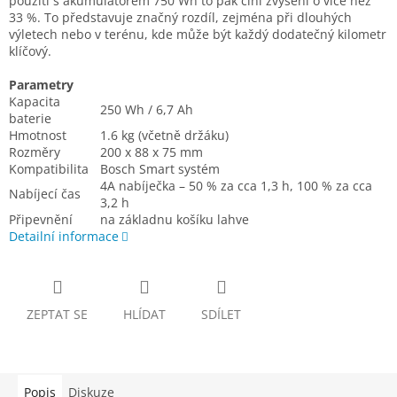
použití s akumulátorem 750 Wh to pak činí zvýšení o více než
33 %. To představuje značný rozdíl, zejména při dlouhých
výletech nebo v terénu, kde může být každý dodatečný kilometr
klíčový.
Parametry
Kapacita
250 Wh / 6,7 Ah
baterie
Hmotnost
1.6 kg (včetně držáku)
Rozměry
200 x 88 x 75 mm
Kompatibilita
Bosch Smart systém
4A nabíječka – 50 % za cca 1,3 h, 100 % za cca
Nabíjecí čas
3,2 h
Připevnění
na základnu košíku lahve
Detailní informace
ZEPTAT SE
HLÍDAT
SDÍLET
Popis
Diskuze