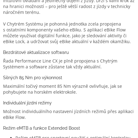
intuitivní ovládání a jedinečný dojem z jízdy. Drží s vámi krok až
na hranici možností – pro ještě větší radost z jízdy v technicky
náročném terénu.
V Chytrém Systému je pohonná jednotka zcela propojena
s ostatními komponenty vašeho eBiku. S aplikací eBike Flow
můžete využívat digitální funkce, jako je sledování aktivity či
eBike Lock, a udržovat svůj eBike aktuální v každém okamžiku.
Bezdrátové aktualizace softwaru
Řada Performance Line CX je plně propojena s Chytrým
Systémem a software zůstane tak vždy aktuální.
Silných 85 Nm pro výkonnost
Maximální točivý moment 85 Nm výrazně ovlivňuje, jak se
pohybujete na horském elektrokole.
Individuální jízdní režimy
Možnost individuálního nastavení jízdních režimů přes aplikaci
eBike Flow.
Režim eMTB a funkce Extended Boost
Režim eMTB pro sportovní použití s optimální kontrolou.