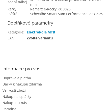
Zadní náboj
mm
Ráfky
Remerx e-Rocky RX 3025
Pláště
Schwalbe Smart Sam Performance 29 x 2,25
Doplňkové parametry
Kategorie
:
Elektrokola MTB
EAN
:
Zvolte variantu
Z
á
p
a
Informace pro vás
t
Doprava a platba
í
Dárky k nákupu zdarma
Velikosti zboží
Nákup na splátky
Nakupte u nás
Poradna