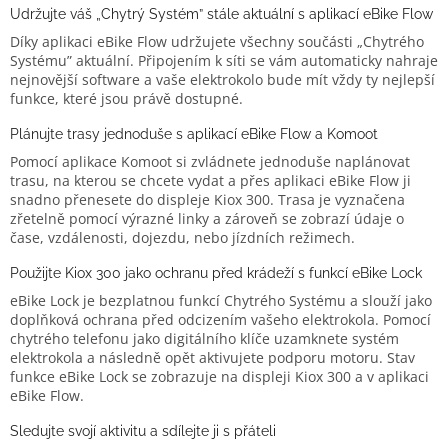
Udržujte váš „Chytrý Systém” stále aktuální s aplikací eBike Flow
Díky aplikaci eBike Flow udržujete všechny součásti „Chytrého
Systému” aktuální. Připojením k síti se vám automaticky nahraje
nejnovější software a vaše elektrokolo bude mít vždy ty nejlepší
funkce, které jsou právě dostupné.
Plánujte trasy jednoduše s aplikací eBike Flow a Komoot
Pomocí aplikace Komoot si zvládnete jednoduše naplánovat
trasu, na kterou se chcete vydat a přes aplikaci eBike Flow ji
snadno přenesete do displeje Kiox 300. Trasa je vyznačena
zřetelně pomocí výrazné linky a zároveň se zobrazí údaje o
čase, vzdálenosti, dojezdu, nebo jízdních režimech.
Použijte Kiox 300 jako ochranu před krádeží s funkcí eBike Lock
eBike Lock je bezplatnou funkcí Chytrého Systému a slouží jako
doplňková ochrana před odcizením vašeho elektrokola. Pomocí
chytrého telefonu jako digitálního klíče uzamknete systém
elektrokola a následně opět aktivujete podporu motoru. Stav
funkce eBike Lock se zobrazuje na displeji Kiox 300 a v aplikaci
eBike Flow.
Sledujte svojí aktivitu a sdílejte ji s přáteli