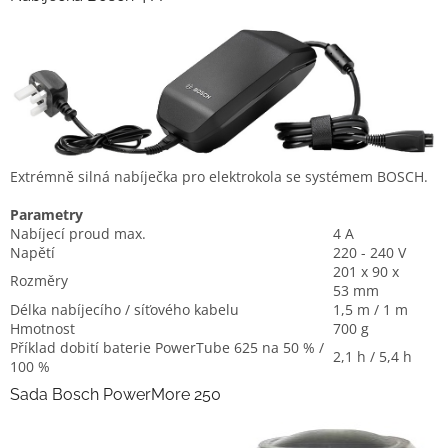
Extrémně silná nabíječka pro elektrokola se systémem BOSCH.
Parametry
Nabíjecí proud max.
4 A
Napětí
220 - 240 V
201 x 90 x
Rozměry
53 mm
Délka nabíjecího / síťového kabelu
1,5 m / 1 m
Hmotnost
700 g
Příklad dobití baterie PowerTube 625 na 50 % /
2,1 h / 5,4 h
100 %
Sada Bosch PowerMore 250