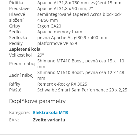
Řídítka
Apache Al 31,8 x 780 mm, zvýšení 15 mm
Představec
Apache Al 31,8 x 90 mm, 7°
Hlavové
semiintegrované tapered Acros blocklock,
složení
44/56 mm
Gripy
Ergon GA20
Sedlo
Apache memory foam
Sedlovka
pevná Apache Al, ø 30,9 x 400 mm
Pedály
platformové VP-539
Zapletená kola
Velikost kol
29"
Shimano MT410 Boost, pevná osa 15 x 110
Přední náboj
mm
Shimano MT510 Boost, pevná osa 12 x 148
Zadní náboj
mm
Ráfky
Remerx e-Rocky RX 3025
Pláště
Schwalbe Smart Sam Performance 29 x 2,25
Doplňkové parametry
Kategorie
:
Elektrokola MTB
EAN
:
Zvolte variantu