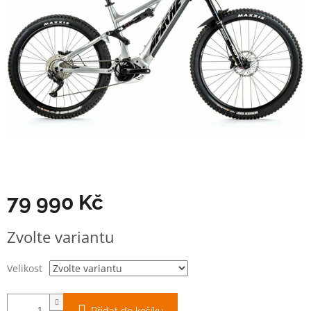
79 990 Kč
Měrná
Zvolte variantu
cena:
Velikost