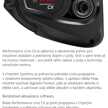
Performance Line CX je výkonný a dynamický pohon pro
intuitivní ovládání a jedinečný dojem z jízdy. Drží s vámi krok až
na hranici možností – pro ještě větší radost z jízdy v technicky
náročném terénu.
V Chytrém Systému je pohonná jednotka zcela propojena
s ostatními komponenty vašeho eBiku. S aplikací eBike Flow
můžete využívat digitální funkce, jako je sledování aktivity či
eBike Lock, a udržovat svůj eBike aktuální v každém okamžiku.
Bezdrátové aktualizace softwaru
Řada Performance Line CX je plně propojena s Chytrým
Systémem a software zůstane tak vždy aktuální.