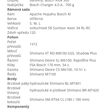
Displej
barevný, Bosch Kiox 300
Nabíječka
Bosch Charger 4.0 A , 700 g
Rámová sada
Rám
Apache Hupahu Bosch Al
Barva
stříbrná
Velikosti
S, M, L
Vidlice
vzduchová SR Suntour Axon 34 RL-RC
Zdvih vpředu
120
Pohon
Počet
1x12
převodů
Měnič
Shimano XT RD-M8100-SGS, Shadow Plus
převodů
Řazení
Shimano Deore SL-M6100, Rapidfire Plus
Kliky
FSA Bosch 170 mm, 34 z.
Kazeta
Shimano Deore CS-M6100, 10-51 z.
Řetěz
Shimano M7100
Brzdy
Brzdové páky
hydraulické Shimano BL-MT401
Brzdové
hydraulické 4 pístkové Shimano BR-MT420
třmeny
Brzdové
Shimano SM-RT64 CL (180 / 180 mm)
kotouče
Komponenty