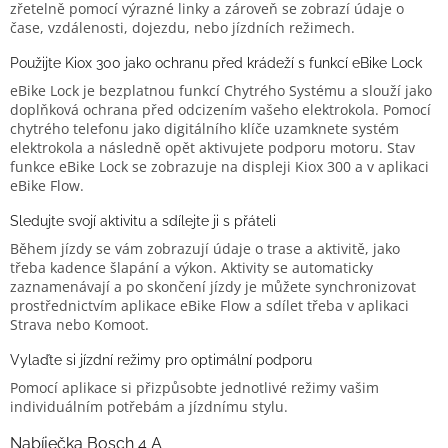
zřetelně pomocí výrazné linky a zároveň se zobrazí údaje o
čase, vzdálenosti, dojezdu, nebo jízdních režimech.
Použijte Kiox 300 jako ochranu před krádeží s funkcí eBike Lock
eBike Lock je bezplatnou funkcí Chytrého Systému a slouží jako
doplňková ochrana před odcizením vašeho elektrokola. Pomocí
chytrého telefonu jako digitálního klíče uzamknete systém
elektrokola a následně opět aktivujete podporu motoru. Stav
funkce eBike Lock se zobrazuje na displeji Kiox 300 a v aplikaci
eBike Flow.
Sledujte svojí aktivitu a sdílejte ji s přáteli
Během jízdy se vám zobrazují údaje o trase a aktivitě, jako
třeba kadence šlapání a výkon. Aktivity se automaticky
zaznamenávají a po skončení jízdy je můžete synchronizovat
prostřednictvím aplikace eBike Flow a sdílet třeba v aplikaci
Strava nebo Komoot.
Vylaďte si jízdní režimy pro optimální podporu
Pomocí aplikace si přizpůsobte jednotlivé režimy vašim
individuálním potřebám a jízdnímu stylu.
Nabíječka Bosch 4 A