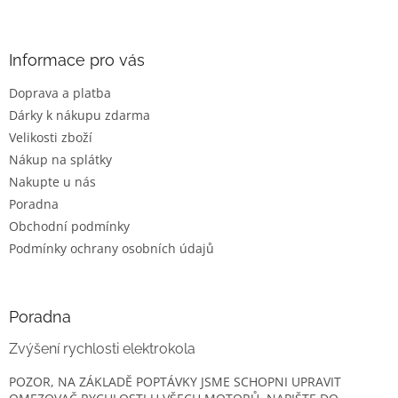
Z
á
p
a
Informace pro vás
t
Doprava a platba
í
Dárky k nákupu zdarma
Velikosti zboží
Nákup na splátky
Nakupte u nás
Poradna
Obchodní podmínky
Podmínky ochrany osobních údajů
Poradna
Zvýšení rychlosti elektrokola
POZOR, NA ZÁKLADĚ POPTÁVKY JSME SCHOPNI UPRAVIT