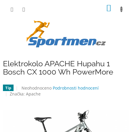
Přejít
NÁKUP
na
obsah
KOŠÍK
Elektrokolo APACHE Hupahu 1
Bosch CX 1000 Wh PowerMore
Průměrné
Neohodnoceno
Podrobnosti hodnocení
Tip
hodnocení
Značka:
Apache
produktu
je
0,0
z
5
hvězdiček.