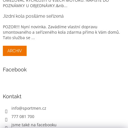
OMEZOVAČ RYCHLOSTI U VŠECH MOTORŮ. NAPIŠTE DO
POZNÁMKY U OBJEDNÁVKY.&nb...
Jízdní kola posíláme seřízená
POZOR!!! Nyní novinka. Zavádíme vlastní dopravu
smontovaného a seřízeného kola zdarma přímo k Vám domů.
Tato služba se ...
ARCHIV
Facebook
Kontakt
info
@
sportmen.cz
777 081 700
jsme také na facebooku