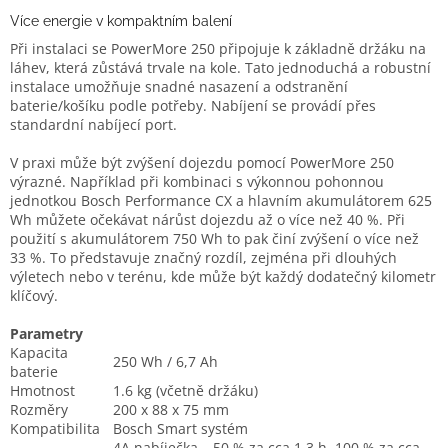
Více energie v kompaktním balení
Při instalaci se PowerMore 250 připojuje k základně držáku na
láhev, která zůstává trvale na kole. Tato jednoduchá a robustní
instalace umožňuje snadné nasazení a odstranění
baterie/košíku podle potřeby. Nabíjení se provádí přes
standardní nabíjecí port.
V praxi může být zvýšení dojezdu pomocí PowerMore 250
výrazné. Například při kombinaci s výkonnou pohonnou
jednotkou Bosch Performance CX a hlavním akumulátorem 625
Wh můžete očekávat nárůst dojezdu až o více než 40 %. Při
použití s akumulátorem 750 Wh to pak činí zvýšení o více než
33 %. To představuje značný rozdíl, zejména při dlouhých
výletech nebo v terénu, kde může být každý dodatečný kilometr
klíčový.
Parametry
Kapacita
250 Wh / 6,7 Ah
baterie
Hmotnost
1.6 kg (včetně držáku)
Rozměry
200 x 88 x 75 mm
Kompatibilita
Bosch Smart systém
4A nabíječka – 50 % za cca 1,3 h, 100 % za cca