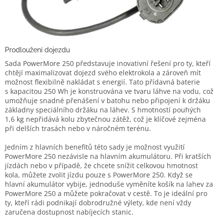
Prodloužení dojezdu
Sada PowerMore 250 představuje inovativní řešení pro ty, kteří
chtějí maximalizovat dojezd svého elektrokola a zároveň mít
možnost flexibilně nakládat s energií. Tato přídavná baterie
s kapacitou 250 Wh je konstruována ve tvaru láhve na vodu, což
umožňuje snadné přenášení v batohu nebo připojení k držáku
základny speciálního držáku na láhev. S hmotností pouhých
1,6 kg nepřidává kolu zbytečnou zátěž, což je klíčové zejména
při delších trasách nebo v náročném terénu.
Jedním z hlavních benefitů této sady je možnost využití
PowerMore 250 nezávisle na hlavním akumulátoru. Při kratších
jízdách nebo v případě, že chcete snížit celkovou hmotnost
kola, můžete zvolit jízdu pouze s PowerMore 250. Když se
hlavní akumulátor vybije, jednoduše vyměníte košík na lahev za
PowerMore 250 a můžete pokračovat v cestě. To je ideální pro
ty, kteří rádi podnikají dobrodružné výlety, kde není vždy
zaručena dostupnost nabíjecích stanic.