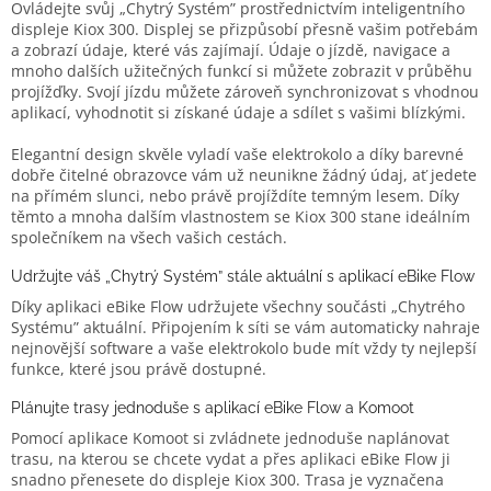
Ovládejte svůj „Chytrý Systém” prostřednictvím inteligentního
displeje Kiox 300. Displej se přizpůsobí přesně vašim potřebám
a zobrazí údaje, které vás zajímají. Údaje o jízdě, navigace a
mnoho dalších užitečných funkcí si můžete zobrazit v průběhu
projížďky. Svojí jízdu můžete zároveň synchronizovat s vhodnou
aplikací, vyhodnotit si získané údaje a sdílet s vašimi blízkými.
Elegantní design skvěle vyladí vaše elektrokolo a díky barevné
dobře čitelné obrazovce vám už neunikne žádný údaj, ať jedete
na přímém slunci, nebo právě projíždíte temným lesem. Díky
těmto a mnoha dalším vlastnostem se Kiox 300 stane ideálním
společníkem na všech vašich cestách.
Udržujte váš „Chytrý Systém” stále aktuální s aplikací eBike Flow
Díky aplikaci eBike Flow udržujete všechny součásti „Chytrého
Systému” aktuální. Připojením k síti se vám automaticky nahraje
nejnovější software a vaše elektrokolo bude mít vždy ty nejlepší
funkce, které jsou právě dostupné.
Plánujte trasy jednoduše s aplikací eBike Flow a Komoot
Pomocí aplikace Komoot si zvládnete jednoduše naplánovat
trasu, na kterou se chcete vydat a přes aplikaci eBike Flow ji
snadno přenesete do displeje Kiox 300. Trasa je vyznačena