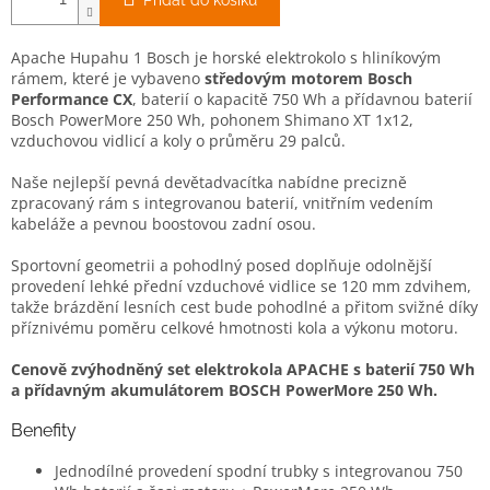
Přidat do košíku
Apache Hupahu 1 Bosch je horské elektrokolo s hliníkovým
rámem, které je vybaveno
středovým motorem Bosch
Performance CX
, baterií o kapacitě 750 Wh a přídavnou baterií
Bosch PowerMore 250 Wh, pohonem Shimano XT 1x12,
vzduchovou vidlicí a koly o průměru 29 palců.
Naše nejlepší pevná devětadvacítka nabídne precizně
zpracovaný rám s integrovanou baterií, vnitřním vedením
kabeláže a pevnou boostovou zadní osou.
Sportovní geometrii a pohodlný posed doplňuje odolnější
provedení lehké přední vzduchové vidlice se 120 mm zdvihem,
takže brázdění lesních cest bude pohodlné a přitom svižné díky
příznivému poměru celkové hmotnosti kola a výkonu motoru.
Cenově zvýhodněný set elektrokola APACHE s baterií 750 Wh
a přídavným akumulátorem BOSCH PowerMore 250 Wh.
Benefity
Jednodílné provedení spodní trubky s integrovanou 750