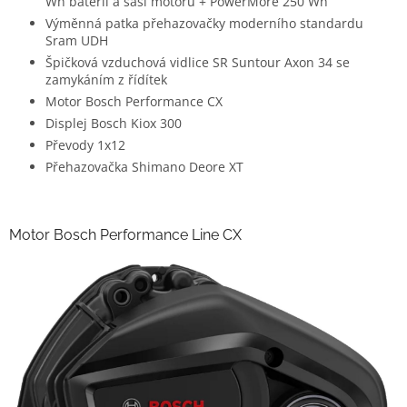
Wh baterií a šasi motoru + PowerMore 250 Wh
Výměnná patka přehazovačky moderního standardu
Sram UDH
Špičková vzduchová vidlice SR Suntour Axon 34 se
zamykáním z řídítek
Motor Bosch Performance CX
Displej Bosch Kiox 300
Převody 1x12
Přehazovačka Shimano Deore XT
Motor Bosch Performance Line CX