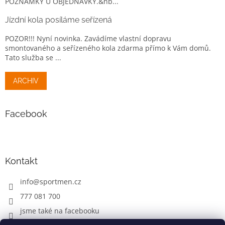
POZNÁMKY U OBJEDNÁVKY.&nb...
Jízdní kola posíláme seřízená
POZOR!!! Nyní novinka. Zavádíme vlastní dopravu
smontovaného a seřízeného kola zdarma přímo k Vám domů.
Tato služba se ...
ARCHIV
Facebook
Kontakt
info
@
sportmen.cz
777 081 700
jsme také na facebooku