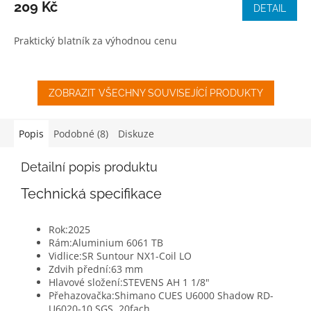
209 Kč
DETAIL
Praktický blatník za výhodnou cenu
ZOBRAZIT VŠECHNY SOUVISEJÍCÍ PRODUKTY
Popis
Podobné (8)
Diskuze
Detailní popis produktu
Technická specifikace
Rok:
2025
Rám:
Aluminium 6061 TB
Vidlice:
SR Suntour NX1-Coil LO
Zdvih přední:
63 mm
Hlavové složení:
STEVENS AH 1 1/8"
Přehazovačka:
Shimano CUES U6000 Shadow RD-
U6020-10 SGS, 20fach