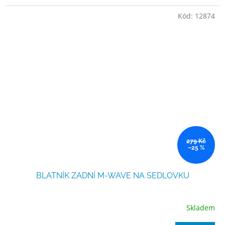
5
Kód:
12874
hvězdiček.
279 Kč
–25 %
BLATNÍK ZADNÍ M-WAVE NA SEDLOVKU
Skladem