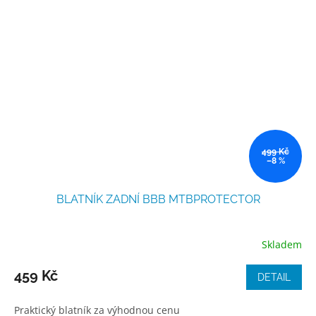
499 Kč
–8 %
BLATNÍK ZADNÍ BBB MTBPROTECTOR
Skladem
Průměrné
hodnocení
produktu
459 Kč
DETAIL
je
3,0
Praktický blatník za výhodnou cenu
z