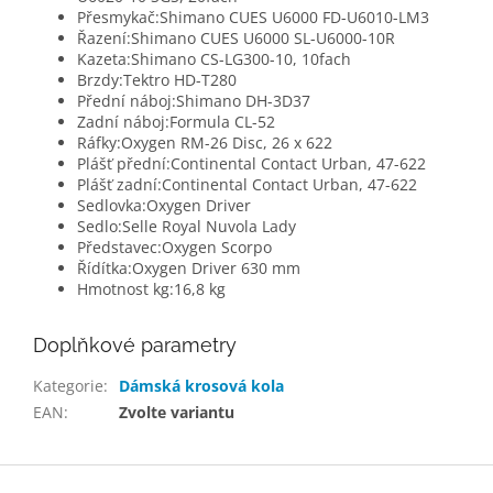
Přesmykač:
Shimano CUES U6000 FD-U6010-LM3
Řazení:
Shimano CUES U6000 SL-U6000-10R
Kazeta:
Shimano CS-LG300-10, 10fach
Brzdy:
Tektro HD-T280
Přední náboj:
Shimano DH-3D37
Zadní náboj:
Formula CL-52
Ráfky:
Oxygen RM-26 Disc, 26 x 622
Plášť přední:
Continental Contact Urban, 47-622
Plášť zadní:
Continental Contact Urban, 47-622
Sedlovka:
Oxygen Driver
Sedlo:
Selle Royal Nuvola Lady
Představec:
Oxygen Scorpo
Řídítka:
Oxygen Driver 630 mm
Hmotnost kg:
16,8 kg
Doplňkové parametry
Kategorie
:
Dámská krosová kola
EAN
:
Zvolte variantu
Z