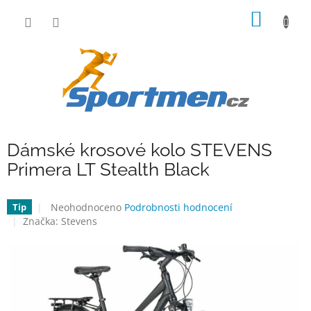
Přejít
NÁKUP
na
obsah
KOŠÍK
Dámské krosové kolo STEVENS
Primera LT Stealth Black
Průměrné
Neohodnoceno
Podrobnosti hodnocení
Tip
hodnocení
Značka:
Stevens
produktu
je
0,0
z
5
hvězdiček.