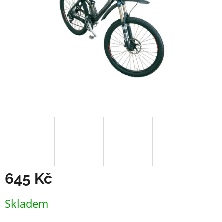
645 Kč
Měrná
Skladem
cena: