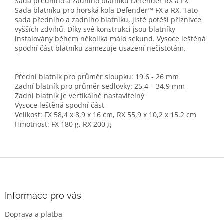
Sada předního a zadního blatníku Defender RX a FX
Sada blatníku pro horská kola Defender™ FX a RX. Tato
sada předního a zadního blatníku, jistě potěší příznivce
vyšších zdvihů. Díky své konstrukci jsou blatníky
instalovány během několika málo sekund. Vysoce leštěná
spodní část blatníku zamezuje usazení nečistotám.
Přední blatník pro průměr sloupku: 19.6 - 26 mm
Zadní blatník pro průměr sedlovky: 25,4 – 34,9 mm
Zadní blatník je vertikálně nastavitelný
Vysoce leštěná spodní část
Velikost: FX 58,4 x 8,9 x 16 cm, RX 55,9 x 10,2 x 15.2 cm
Hmotnost: FX 180 g, RX 200 g
Z
á
p
a
Informace pro vás
t
Doprava a platba
í