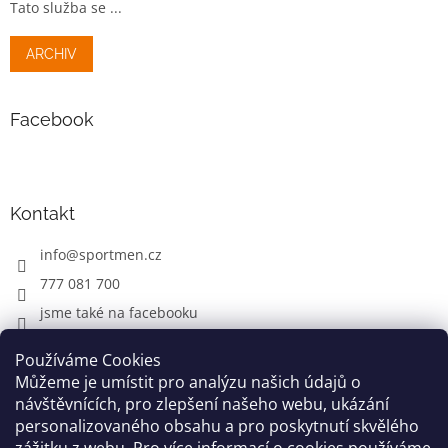
Tato služba se ...
ARCHIV
Facebook
Kontakt
info
@
sportmen.cz
777 081 700
jsme také na facebooku
Používáme Cookies
Můžeme je umístit pro analýzu našich údajů o
CYKLO OBLEČENÍ
návštěvnících, pro zlepšení našeho webu, ukázání
personalizovaného obsahu a pro poskytnutí skvělého