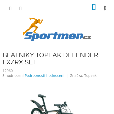
Přejít
NÁKUP
na
obsah
KOŠÍK
BLATNÍKY TOPEAK DEFENDER
FX/RX SET
12960
Průměrné
3 hodnocení
Podrobnosti hodnocení
Značka:
Topeak
hodnocení
produktu
je
4,7
z
5
hvězdiček.