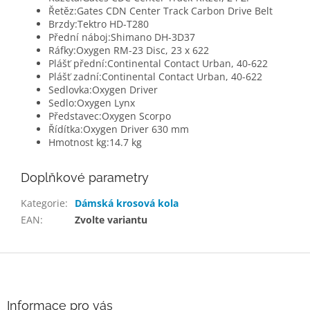
Řetěz:
Gates CDN Center Track Carbon Drive Belt
Brzdy:
Tektro HD-T280
Přední náboj:
Shimano DH-3D37
Ráfky:
Oxygen RM-23 Disc, 23 x 622
Plášť přední:
Continental Contact Urban, 40-622
Plášť zadní:
Continental Contact Urban, 40-622
Sedlovka:
Oxygen Driver
Sedlo:
Oxygen Lynx
Představec:
Oxygen Scorpo
Řídítka:
Oxygen Driver 630 mm
Hmotnost kg:
14.7 kg
Doplňkové parametry
Kategorie
:
Dámská krosová kola
EAN
:
Zvolte variantu
Z
á
p
a
Informace pro vás