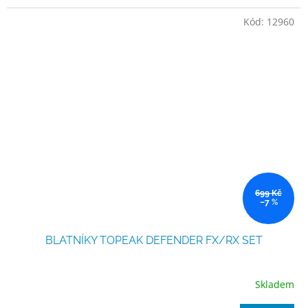
Kód:
12960
699 Kč
–7 %
BLATNÍKY TOPEAK DEFENDER FX/RX SET
Skladem
Průměrné
hodnocení