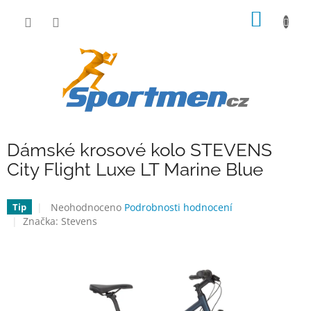
Přejít
NÁKUP
na
obsah
KOŠÍK
Dámské krosové kolo STEVENS
City Flight Luxe LT Marine Blue
Průměrné
Neohodnoceno
Podrobnosti hodnocení
Tip
hodnocení
Značka:
Stevens
produktu
je
0,0
z
5
hvězdiček.