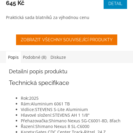
produktu
645 Kč
DETAIL
je
4,7
Praktická sada blatníků za výhodnou cenu
z
5
hvězdiček.
ZOBRAZIT VŠECHNY SOUVISEJÍCÍ PRODUKTY
Popis
Podobné (8)
Diskuze
Detailní popis produktu
Technická specifikace
Rok:
2025
Rám:
Aluminium 6061 TB
Vidlice:
STEVENS S-Lite Aluminium
Hlavové složení:
STEVENS AH 1 1/8"
Přehazovačka:
Shimano Nexus SG-C6001-8D, 8fach
Řazení:
Shimano Nexus 8 SL-C6000
Kazeta:
Gates CDC Center Track-Ritzel, 24 Z.