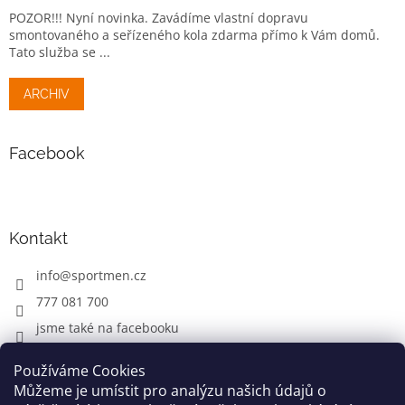
POZOR!!! Nyní novinka. Zavádíme vlastní dopravu
smontovaného a seřízeného kola zdarma přímo k Vám domů.
Tato služba se ...
ARCHIV
Facebook
Kontakt
info
@
sportmen.cz
777 081 700
jsme také na facebooku
Používáme Cookies
Můžeme je umístit pro analýzu našich údajů o
CYKLO OBLEČENÍ