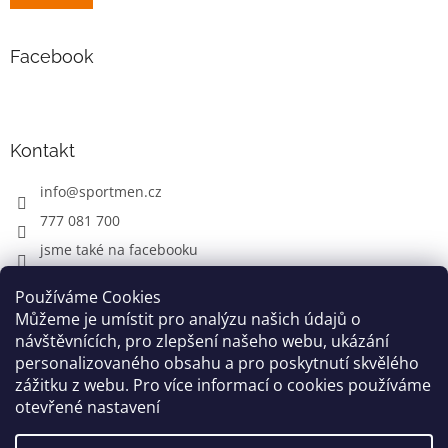
Facebook
Kontakt
info
@
sportmen.cz
777 081 700
jsme také na facebooku
Používáme Cookies
Můžeme je umístit pro analýzu našich údajů o
CYKLO OBLEČENÍ
návštěvnících, pro zlepšení našeho webu, ukázání
personalizovaného obsahu a pro poskytnutí skvělého
zážitku z webu. Pro více informací o cookies používáme
otevřené nastavení
Vytvořil Shoptet