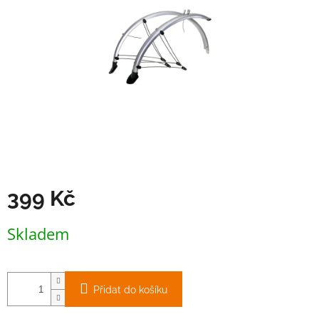
hvězdiček.
399 Kč
Měrná
Skladem
cena:
Přidat do košíku