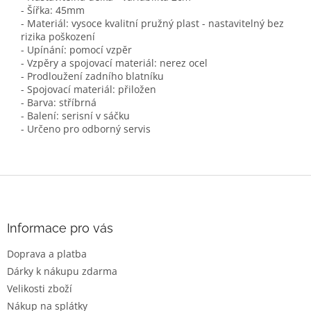
- Šířka: 45mm
- Materiál: vysoce kvalitní pružný plast - nastavitelný bez
rizika poškození
- Upínání: pomocí vzpěr
- Vzpěry a spojovací materiál: nerez ocel
- Prodloužení zadního blatníku
- Spojovací materiál: přiložen
- Barva: stříbrná
- Balení: serisní v sáčku
- Určeno pro odborný servis
Z
á
p
a
Informace pro vás
t
Doprava a platba
í
Dárky k nákupu zdarma
Velikosti zboží
Nákup na splátky