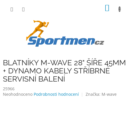
Přejít
NÁKUP
na
obsah
KOŠÍK
BLATNÍKY M-WAVE 28" ŠÍŘE 45MM
+ DYNAMO KABELY STŘÍBRNÉ
SERVISNÍ BALENÍ
25966
Průměrné
Neohodnoceno
Podrobnosti hodnocení
Značka:
M-wave
hodnocení
produktu
je
0,0
z
5