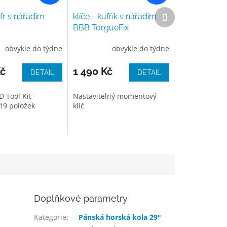
Další
ufr s nářadím
klíče - kufřík s nářadím
produkt
BBB TorgueFix
obvykle do týdne
obvykle do týdne
Kč
1 490 Kč
DETAIL
DETAIL
 Tool Kit-
Nastavitelný momentový
19 položek
klíč
Doplňkové parametry
Kategorie
:
Pánská horská kola 29"