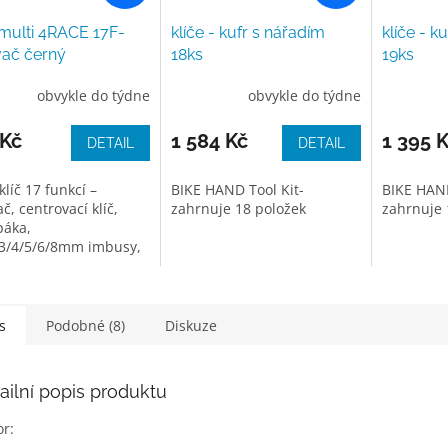
 multi 4RACE 17F-
klíče - kufr s nářadím
klíče - k
vač černý
18ks
19ks
obvykle do týdne
obvykle do týdne
 Kč
1 584 Kč
1 395 
DETAIL
DETAIL
klíč 17 funkcí –
BIKE HAND Tool Kit-
BIKE HAND
č, centrovací klíč,
zahrnuje 18 položek
zahrnuje 
áka,
/3/4/5/6/8mm imbusy,
vák, 8/10mm
y,149.g.
s
Podobné (8)
Diskuze
ailní popis produktu
or: