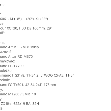
rie:
:
6061, M (18"), L (20"), XL (22")
ice:
tour XCT30, HLO DS 100mm, 29"
mič:
ení:
ano Altus SL-M310/8sp.
hazovač:
mano Altus RD-M370
smykovač:
mano FD-TY700
kolečko:
himano HG31/8, 11-34 2. LTWOO CS-A3, 11-34
odník:
mano FC-TY501, 42-34-24T, 175mm
dy:
mano MT200 / SMRT10
y:
ZX-lite, 622x19 BA, 32H
tě: