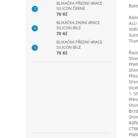
BLIKAČKA PŘEDNÍ 4RACE
Bate
SILICON ČERNÉ
70 Kč
Rám
BLIKAČKA ZADNÍ 4RACE
ALU 
SILICON BÍLÉ
Vidl
70 Kč
Sun
Tlu
BLIKAČKA PŘEDNÍ 4RACE
SILICON BÍLÉ
Řaz
70 Kč
Shim
Pře
Shi
Pře
Shi
Více
1. S
Přev
Shi
Brz
Shi
Ráfk
CTM 
Pláš