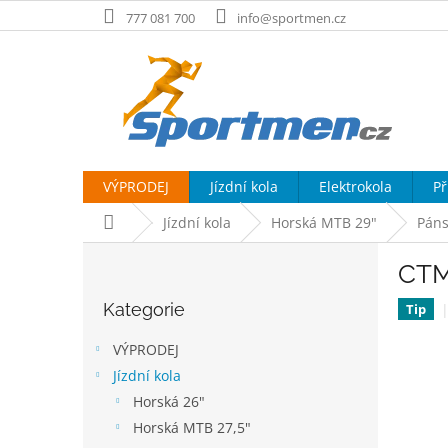
Přejít
777 081 700
info@sportmen.cz
na
obsah
VÝPRODEJ
Jízdní kola
Elektrokola
Př
Domů
Jízdní kola
Horská MTB 29"
Pán
P
CTM
o
Přeskočit
s
Kategorie
kategorie
Tip
t
r
VÝPRODEJ
a
Jízdní kola
n
Horská 26"
n
í
Horská MTB 27,5"