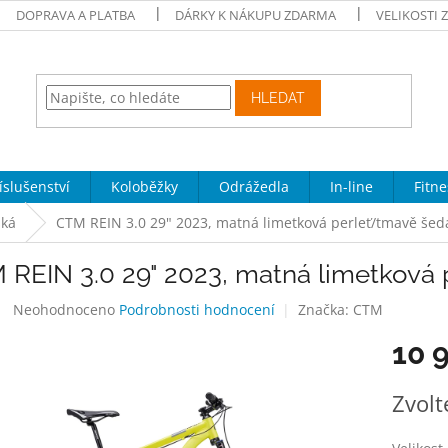
DOPRAVA A PLATBA
DÁRKY K NÁKUPU ZDARMA
VELIKOSTI 
HLEDAT
íslušenství
Koloběžky
Odrážedla
In-line
Fitne
ská
CTM REIN 3.0 29" 2023, matná limetková perleť/tmavě šed
 REIN 3.0 29" 2023, matná limetková
Průměrné
Neohodnoceno
Podrobnosti hodnocení
Značka:
CTM
hodnocení
10 
produktu
je
0,0
Měrná
Zvolt
z
cena:
5
hvězdiček.