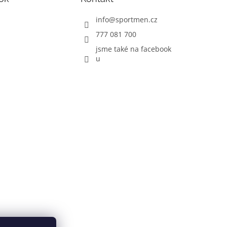
info
@
sportmen.cz
777 081 700
jsme také na facebook
u