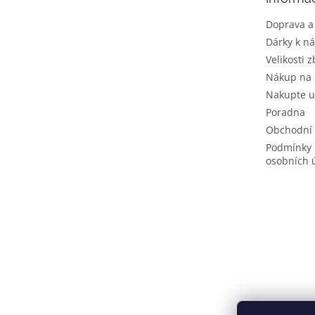
í
Doprava a
Dárky k n
Velikosti z
Nákup na 
Nakupte u
Poradna
Obchodní
Podmínky 
osobních 