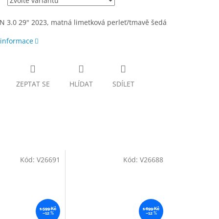
N 3.0 29" 2023, matná limetková perleť/tmavě šedá
 informace
ZEPTAT SE
HLÍDAT
SDÍLET
Kód:
V26691
Kód:
V26688
1 599 Kč
1 699 Kč
–12 %
–12 %