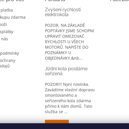
Zvýšení rychlosti
 platba
elektrokola
ákupu zdarma
boží
POZOR, NA ZÁKLADĚ
POPTÁVKY JSME SCHOPNI
splátky
UPRAVIT OMEZOVAČ
 nás
RYCHLOSTI U VŠECH
MOTORŮ. NAPIŠTE DO
POZNÁMKY U
 podmínky
OBJEDNÁVKY.&nb...
ochrany
údajů
Jízdní kola posíláme
seřízená
POZOR!!! Nyní novinka.
Zavádíme vlastní dopravu
smontovaného a
seřízeného kola zdarma
přímo k Vám domů. Tato
služba se ...
ARCHIV