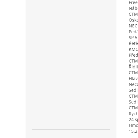
Free
Náb
CTM 
Osk
NEC
Pedá
SP 5
Řetě
KMC
Před
CTM
Řídí
CTM
Hlav
Neco
Sedl
CTM
Sedl
CTM
Rych
24 
Hmo
15.2