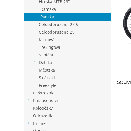
p
Horská MTB 29"
a
Dámská
n
Pánská
e
Celoodpružená 27.5
l
Celoodpružená 29
Krosová
Trekingová
Silniční
Dětská
Městská
Skládací
Souvi
Freestyle
Elektrokola
Příslušenství
Koloběžky
Odrážedla
In-line
Fitness