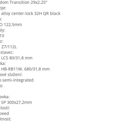
dom Transition 29x2,25"
oje:
alloy center-lock 32H QR black
a:
O 122,5mm
ly:
10
z:
 Z7/112L
stavec:
 LCS 80/31,8 mm
tka:
 HB-RB11W, 680/31,8 mm
ové složení:
 semi-integrated
o:
ovka:
 SP 300x27,2mm
lostí:
speed
tnost: