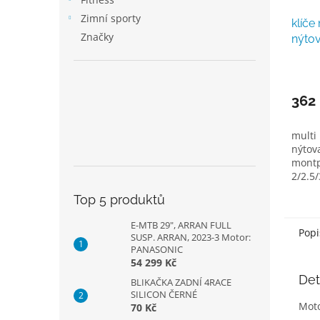
Zimní sporty
klíče
Značky
nýto
362
multi 
nýtova
montp
2/2.5
šoubo
Top 5 produktů
konus
E-MTB 29", ARRAN FULL
Popi
SUSP. ARRAN, 2023-3 Motor:
PANASONIC
54 299 Kč
Det
BLIKAČKA ZADNÍ 4RACE
SILICON ČERNÉ
Mot
70 Kč