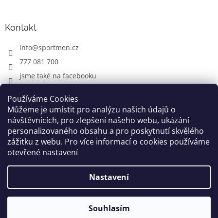
Kontakt
info
@
sportmen.cz
777 081 700
jsme také na facebooku
Používáme Cookies
Můžeme je umístit pro analýzu našich údajů o
CYKLO OBLEČENÍ
návštěvnících, pro zlepšení našeho webu, ukázání
personalizovaného obsahu a pro poskytnutí skvělého
zážitku z webu. Pro více informací o cookies používáme
otevřené nastavení
Vytvořil Shoptet
Nastavení
Copyright 2026
www.sportmen.cz
. Všechna práva
vyhrazena.
Souhlasím