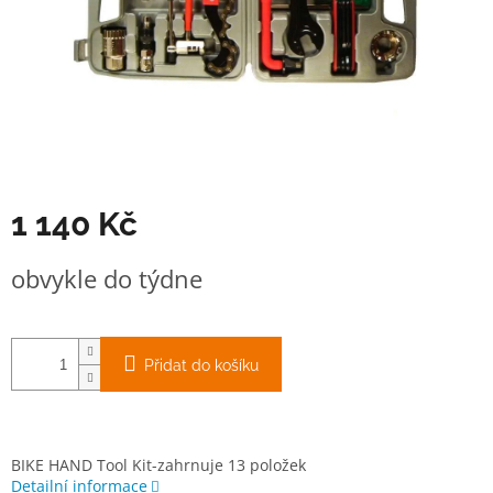
1 140 Kč
Měrná
obvykle do týdne
cena:
Přidat do košíku
BIKE HAND Tool Kit-zahrnuje 13 položek
Detailní informace