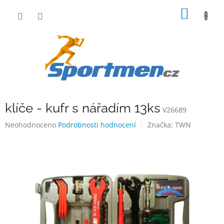
Přejít
NÁKUP
na
obsah
KOŠÍK
klíče - kufr s nářadím 13ks
V26689
Průměrné
Neohodnoceno
Podrobnosti hodnocení
Značka:
TWN
hodnocení
produktu
je
0,0
z
5
hvězdiček.