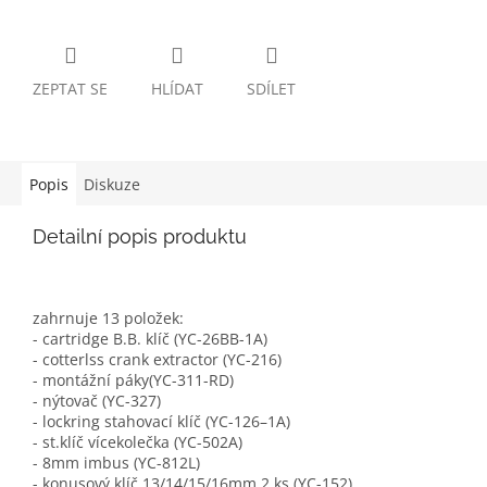
ZEPTAT SE
HLÍDAT
SDÍLET
Popis
Diskuze
Detailní popis produktu
zahrnuje 13 položek:
- cartridge B.B. klíč (YC-26BB-1A)
- cotterlss crank extractor (YC-216)
- montážní páky(YC-311-RD)
- nýtovač (YC-327)
- lockring stahovací klíč (YC-126–1A)
- st.klíč vícekolečka (YC-502A)
- 8mm imbus (YC-812L)
- konusový klíč 13/14/15/16mm 2 ks (YC-152)