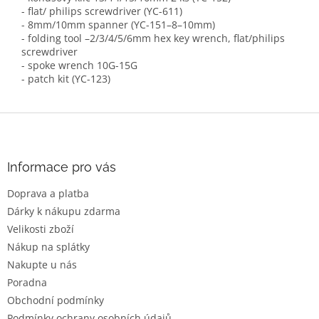
- flat/ philips screwdriver (YC-611)
- 8mm/10mm spanner (YC-151–8–10mm)
- folding tool –2/3/4/5/6mm hex key wrench, flat/philips
screwdriver
- spoke wrench 10G-15G
- patch kit (YC-123)
Z
á
p
a
Informace pro vás
t
Doprava a platba
í
Dárky k nákupu zdarma
Velikosti zboží
Nákup na splátky
Nakupte u nás
Poradna
Obchodní podmínky
Podmínky ochrany osobních údajů