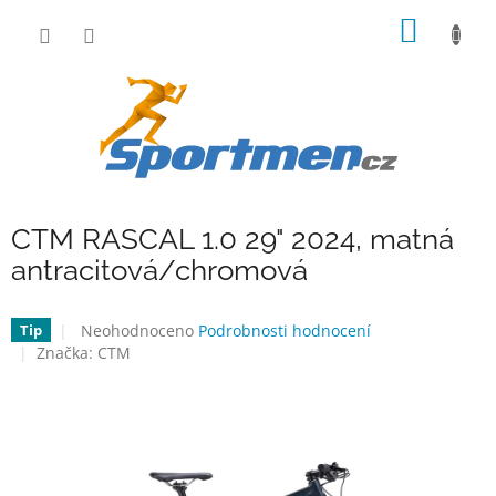
Přejít
NÁKUP
na
obsah
KOŠÍK
CTM RASCAL 1.0 29" 2024, matná
antracitová/chromová
Průměrné
Neohodnoceno
Podrobnosti hodnocení
Tip
hodnocení
Značka:
CTM
produktu
je
0,0
z
5
hvězdiček.