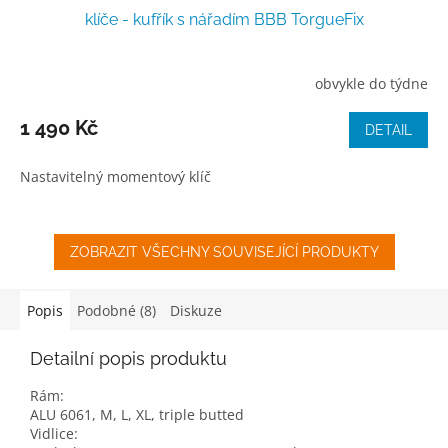
klíče - kufřík s nářadím BBB TorgueFix
obvykle do týdne
1 490 Kč
DETAIL
Nastavitelný momentový klíč
ZOBRAZIT VŠECHNY SOUVISEJÍCÍ PRODUKTY
Popis
Podobné (8)
Diskuze
Detailní popis produktu
Rám:
ALU 6061, M, L, XL, triple butted
Vidlice: