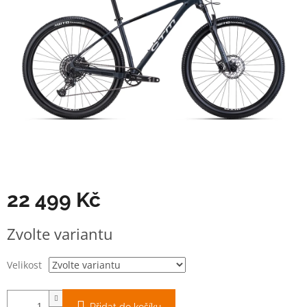
22 499 Kč
Měrná
Zvolte variantu
cena:
Velikost