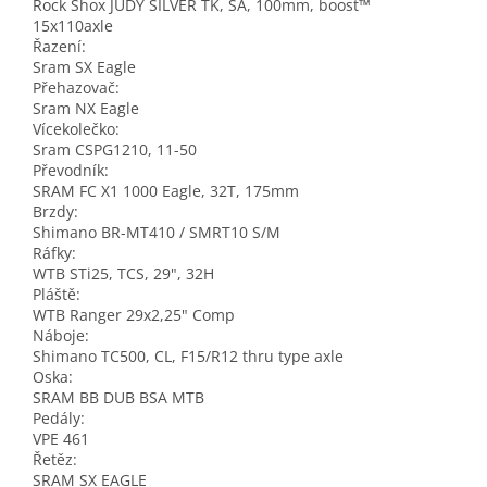
Rock Shox JUDY SILVER TK, SA, 100mm, boost™
15x110axle
Řazení:
Sram SX Eagle
Přehazovač:
Sram NX Eagle
Vícekolečko:
Sram CSPG1210, 11-50
Převodník:
SRAM FC X1 1000 Eagle, 32T, 175mm
Brzdy:
Shimano BR-MT410 / SMRT10 S/M
Ráfky:
WTB STi25, TCS, 29", 32H
Pláště:
WTB Ranger 29x2,25" Comp
Náboje:
Shimano TC500, CL, F15/R12 thru type axle
Oska:
SRAM BB DUB BSA MTB
Pedály:
VPE 461
Řetěz:
SRAM SX EAGLE