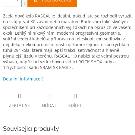
Přidat do košíku
Zcela nové kolo RASCAL je ideální, pokud jste se rozhodli vyrazit
na svůj první XC závod nebo maraton. Bude vám také skvělým
společníkem při každodenních vyjížďkách na okruzích ve vašem
okolí. Lehký hliníkový rám, moderní progresivní geometrie,
vnitřní vedení kabelů a příprava na teleskopickou sedlovku z
něj dělají nekompromisní nástroj. Samozřejmostí jsou rychlá a
tuhá 29" kola, která mají lepší trakci, setrvačnost a hlavně
plynulejší jízdu v terénu. RASCAL 1.0 nabízí také velmi pestrou
výbavu, například vzduchovou vidlici ROCK SHOX Judy a
12rychlostní sadu SRAM SX EAGLE.
Detailní informace
ZEPTAT SE
HLÍDAT
SDÍLET
Související produkty