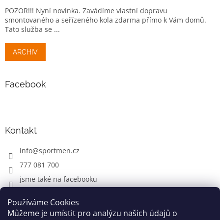
POZOR!!! Nyní novinka. Zavádíme vlastní dopravu
smontovaného a seřízeného kola zdarma přímo k Vám domů.
Tato služba se ...
ARCHIV
Facebook
Kontakt
info
@
sportmen.cz
777 081 700
jsme také na facebooku
Používáme Cookies
Můžeme je umístit pro analýzu našich údajů o
CYKLO OBLEČENÍ