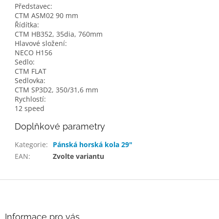
Představec:
CTM ASM02 90 mm
Řídítka:
CTM HB352, 35dia, 760mm
Hlavové složení:
NECO H156
Sedlo:
CTM FLAT
Sedlovka:
CTM SP3D2, 350/31,6 mm
Rychlostí:
12 speed
Doplňkové parametry
Kategorie
:
Pánská horská kola 29"
EAN
:
Zvolte variantu
Z
á
p
a
Informace pro vás