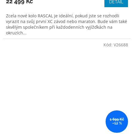
22 499 Kč
DETAIL
Zcela nové kolo RASCAL je ideální, pokud jste se rozhodli
vyrazit na svůj první XC závod nebo maraton. Bude vám také
skvělým společníkem při každodenních vyjížďkách na
okruzích...
Kód:
V26688
1 699 Kč
–12 %