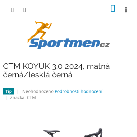
Přejít
NÁKUP
na
obsah
KOŠÍK
CTM KOYUK 3.0 2024, matná
černá/lesklá černá
Průměrné
Neohodnoceno
Podrobnosti hodnocení
Tip
hodnocení
Značka:
CTM
produktu
je
0,0
z
5
hvězdiček.