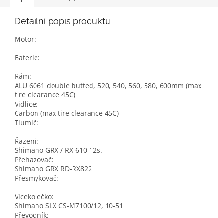
Detailní popis produktu
Motor:
Baterie:
Rám:
ALU 6061 double butted, 520, 540, 560, 580, 600mm (max
tire clearance 45C)
Vidlice:
Carbon (max tire clearance 45C)
Tlumič:
Řazení:
Shimano GRX / RX-610 12s.
Přehazovač:
Shimano GRX RD-RX822
Přesmykovač:
Vícekolečko:
Shimano SLX CS-M7100/12, 10-51
Převodník: