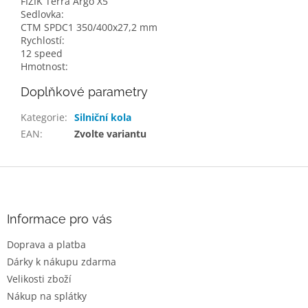
FIZIK Terra Argo X5
Sedlovka:
CTM SPDC1 350/400x27,2 mm
Rychlostí:
12 speed
Hmotnost:
Doplňkové parametry
Kategorie
:
Silniční kola
EAN
:
Zvolte variantu
Z
á
p
a
Informace pro vás
t
Doprava a platba
í
Dárky k nákupu zdarma
Velikosti zboží
Nákup na splátky