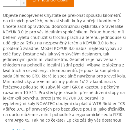
Přidat do košíku
Objevte neobjevené! Chystáte se překonat spoustu kilometrů
na různých površích, nebo si sbalit kufry a přejet kontinent?
Chcete zažít opravdovou dobrodružnou cyklistiku? Gravel Bike
KOYUK 3.0 je pro vás ideálním společníkem. Pokud budete mít
během výletu chuť užít si trochu prachu a terénu, jednoduše si
udělejte zajížďku na nezpevněný terén a KOYUK 3.0 to bez
problémů zvládne. Model KOYUK 3.0 nabízí nejlepší výbavu z
celé řady. Dostane vás jak svým skvělým designem, tak
jedinečnými jízdními vlastnostmi. Geometrie je navržena s
ohledem na pohodlí a ideální jízdní pozici. Výbava je složena z
kvalitních a osvědčených komponentů. Je použita kompletní
sada Shimano GRX, která je speciálně navržena pro gravel kola.
Minimalistický, ale velmi účinný pohon 1x12 v kombinaci s
řetězovou pilou se 40 zuby, klikami GRX a kazetou s pěkným
rozsahem 10-51T. Pro štěrky je zásadní přesné držení stopy na
jakémkoli povrchu, proto jsme KOYUK 3.0 postavili s
vypletenými koly NOVATEC obutými do plášťů WTB Riddler TCS
v šířce 37C, připravených pro bezdušové použití. Jako třešničku
na dortu můžeme zmínit pohodlné a ergonomické sedlo FIZIK
Terra Argo X5. Tak na co čekáte? Epické zážitky vás dostanou!