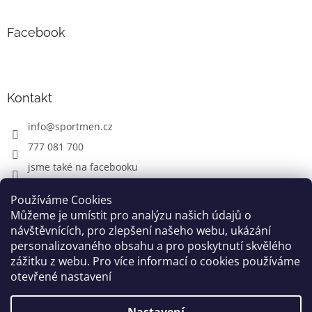
Facebook
Kontakt
info
@
sportmen.cz
777 081 700
jsme také na facebooku
Používáme Cookies
Můžeme je umístit pro analýzu našich údajů o
CYKLO OBLEČENÍ
návštěvnících, pro zlepšení našeho webu, ukázání
personalizovaného obsahu a pro poskytnutí skvělého
zážitku z webu. Pro více informací o cookies používáme
otevřené nastavení
Vytvořil Shoptet