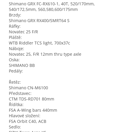
Shimano GRX FC-RX610-1, 40T, 520/170mm,
540/172,5mm, 560,580,600/175mm
Brzdy:
Shimano GRX RX400/SMRT64 S
Ráfky:
Novatec 25 F/R
Pláště:
WTB Riddler TCS light, 700x37c
Náboje:
Novatec 25, F/R 12mm thru type axle
Oska:
SHIMANO BB
Pedály:
Řetěz:
Shimano CN-M6100
Představec:
CTM TDS-RD701 80mm
Řídítka:
FSA A-Wing bars 440mm
Hlavové složení:
FSA Orbit C40, ACB
Sedlo: