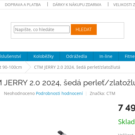
DOPRAVA A PLATBA
DÁRKY K NÁKUPU ZDARMA
VELIKOSTI 
HLEDAT
íslušenství
Koloběžky
Odrážedla
In-line
Fitne
let 90-100cm
CTM JERRY 2.0 2024, šedá perleť/zlatožlutá
 JERRY 2.0 2024, šedá perleť/zlatožl
Průměrné
Neohodnoceno
Podrobnosti hodnocení
Značka:
CTM
hodnocení
7 4
produktu
je
0,0
Měrná
Skla
z
cena:
5
hvězdiček.