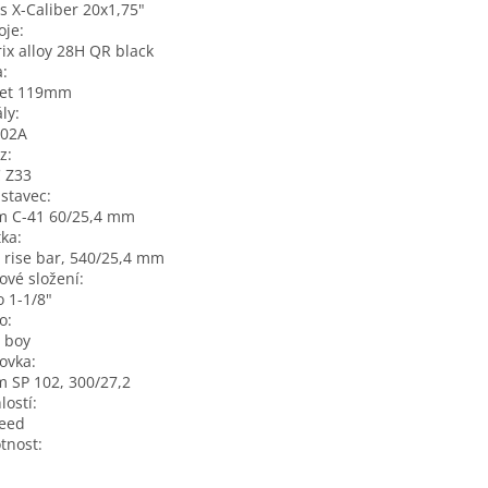
s X-Caliber 20x1,75"
oje:
ix alloy 28H QR black
a:
set 119mm
ly:
802A
z:
 Z33
stavec:
m C-41 60/25,4 mm
tka:
rise bar, 540/25,4 mm
ové složení:
 1-1/8"
o:
 boy
ovka:
 SP 102, 300/27,2
lostí:
peed
tnost: