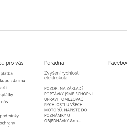
ce pro vás
Poradna
Facebo
Zvýšení rychlosti
 platba
elektrokola
ákupu zdarma
boží
POZOR, NA ZÁKLADĚ
POPTÁVKY JSME SCHOPNI
splátky
UPRAVIT OMEZOVAČ
 nás
RYCHLOSTI U VŠECH
MOTORŮ. NAPIŠTE DO
POZNÁMKY U
 podmínky
OBJEDNÁVKY.&nb...
ochrany