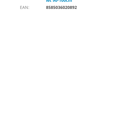
let 90-100cm
EAN
:
8585036020892