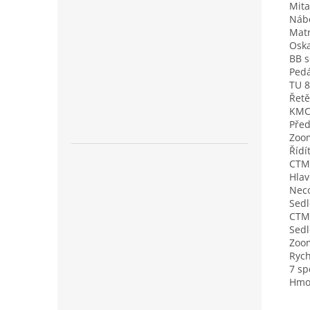
Mita
Náb
Matr
Osk
BB 
Pedá
TU 
Řetě
KMC
Před
Zoo
Řídí
CTM 
Hlav
Neco
Sedl
CTM
Sedl
Zoom
Rych
7 s
Hmo