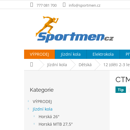
Přejít
777 081 700
info@sportmen.cz
na
obsah
VÝPRODEJ
Jízdní kola
Elektrokola
Př
Domů
Jízdní kola
Dětská
12 (děti 2-3 
P
CTM
o
Přeskočit
s
Kategorie
kategorie
Tip
t
r
VÝPRODEJ
a
Jízdní kola
n
Horská 26"
n
í
Horská MTB 27,5"