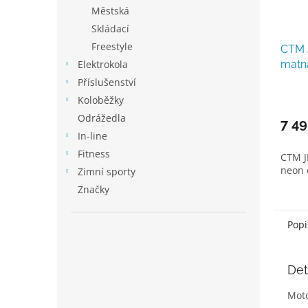
Městská
Skládací
Freestyle
CTM 
Elektrokola
matn
Příslušenství
Koloběžky
Odrážedla
7 49
In-line
Fitness
CTM J
neon 
Zimní sporty
Značky
Popi
Det
Mot