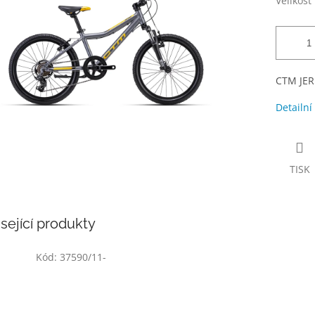
Velikost
CTM JERR
Detailní
TISK
sející produkty
Kód:
37590/11-