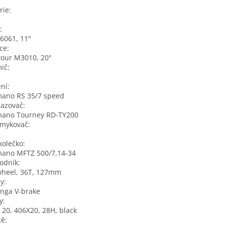
rie:
:
6061, 11"
ice:
our M3010, 20"
mič:
ení:
mano RS 35/7 speed
hazovač:
mano Tourney RD-TY200
smykovač:
kolečko:
mano MFTZ 500/7,14-34
odník:
wheel, 36T, 127mm
dy:
nga V-brake
y:
20, 406X20, 28H, black
tě: