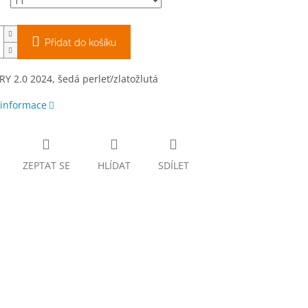
Přidat do košíku
Y 2.0 2024, šedá perleť/zlatožlutá
 informace
ZEPTAT SE
HLÍDAT
SDÍLET