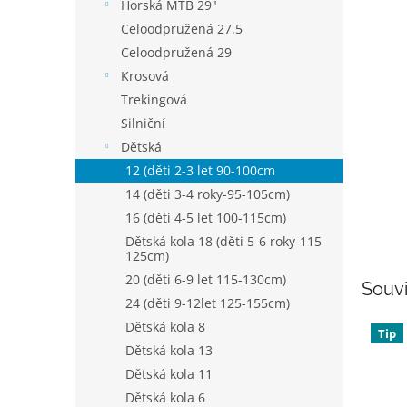
p
Horská MTB 29"
a
Celoodpružená 27.5
n
Celoodpružená 29
e
Krosová
l
Trekingová
Silniční
Dětská
12 (děti 2-3 let 90-100cm
14 (děti 3-4 roky-95-105cm)
16 (děti 4-5 let 100-115cm)
Dětská kola 18 (děti 5-6 roky-115-
125cm)
20 (děti 6-9 let 115-130cm)
Souvi
24 (děti 9-12let 125-155cm)
Dětská kola 8
Tip
Dětská kola 13
Dětská kola 11
Dětská kola 6