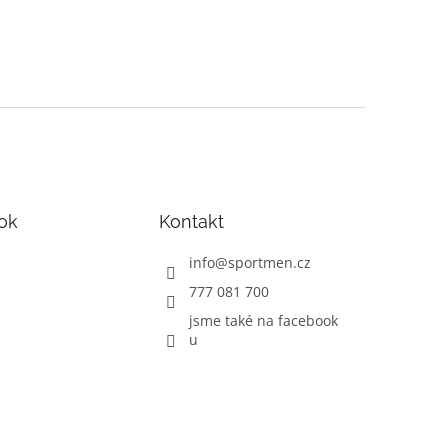
ok
Kontakt
info
@
sportmen.cz
777 081 700
jsme také na facebook
u