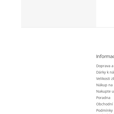
Z
á
p
a
t
Informa
í
Doprava a
Dárky k n
Velikosti z
Nákup na 
Nakupte u
Poradna
Obchodní
Podmínky 