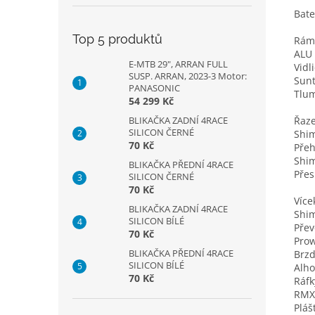
Bate
Top 5 produktů
Rám
ALU 
E-MTB 29", ARRAN FULL
Vidl
SUSP. ARRAN, 2023-3 Motor:
Sunt
PANASONIC
Tlu
54 299 Kč
Řaz
BLIKAČKA ZADNÍ 4RACE
SILICON ČERNÉ
Shi
70 Kč
Pře
Shi
BLIKAČKA PŘEDNÍ 4RACE
Pře
SILICON ČERNÉ
70 Kč
Více
BLIKAČKA ZADNÍ 4RACE
Shi
SILICON BÍLÉ
Přev
70 Kč
Pro
BLIKAČKA PŘEDNÍ 4RACE
Brz
SILICON BÍLÉ
Alho
70 Kč
Ráfk
RMX 
Pláš