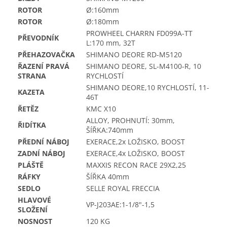
ROTOR
Ø:160mm
ROTOR
Ø:180mm
PROWHEEL CHARRN FD099A-TT
PŘEVODNÍK
L:170 mm, 32T
PŘEHAZOVAČKA
SHIMANO DEORE RD-M5120
ŘAZENÍ PRAVÁ
SHIMANO DEORE, SL-M4100-R, 10
STRANA
RYCHLOSTÍ
SHIMANO DEORE,10 RYCHLOSTÍ, 11-
KAZETA
46T
ŘETĚZ
KMC X10
ALLOY, PROHNUTÍ: 30mm,
ŘIDÍTKA
ŠÍŘKA:740mm
PŘEDNÍ NÁBOJ
EXERACE,2x LOŽISKO, BOOST
ZADNÍ NÁBOJ
EXERACE,4x LOŽISKO, BOOST
PLÁŠTĚ
MAXXIS RECON RACE 29X2,25
RÁFKY
ŠÍŘKA 40mm
SEDLO
SELLE ROYAL FRECCIA
HLAVOVÉ
VP-J203AE:1-1/8"-1,5
SLOŽENÍ
NOSNOST
120 KG