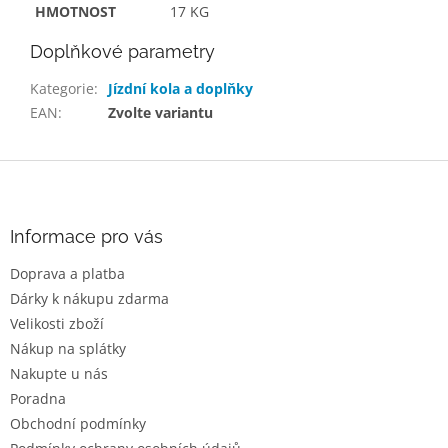
HMOTNOST
17 KG
Doplňkové parametry
Kategorie
:
Jízdní kola a doplňky
EAN
:
Zvolte variantu
Z
á
p
a
Informace pro vás
t
Doprava a platba
í
Dárky k nákupu zdarma
Velikosti zboží
Nákup na splátky
Nakupte u nás
Poradna
Obchodní podmínky