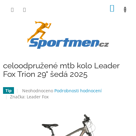
Přejít
NÁKUP
na
obsah
KOŠÍK
celoodpružené mtb kolo Leader
Fox Trion 29" šedá 2025
Průměrné
Neohodnoceno
Podrobnosti hodnocení
Tip
hodnocení
Značka:
Leader Fox
produktu
je
0,0
z
5
hvězdiček.