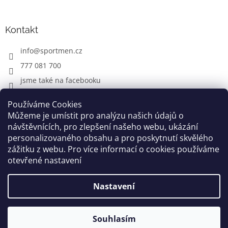
Kontakt
info
@
sportmen.cz
777 081 700
jsme také na facebooku
Používáme Cookies
Můžeme je umístit pro analýzu našich údajů o
CYKLO OBLEČENÍ
návštěvnících, pro zlepšení našeho webu, ukázání
personalizovaného obsahu a pro poskytnutí skvělého
zážitku z webu. Pro více informací o cookies používáme
otevřené nastavení
Vytvořil Shoptet
Nastavení
Copyright 2026
www.sportmen.cz
. Všechna práva
vyhrazena.
Souhlasím