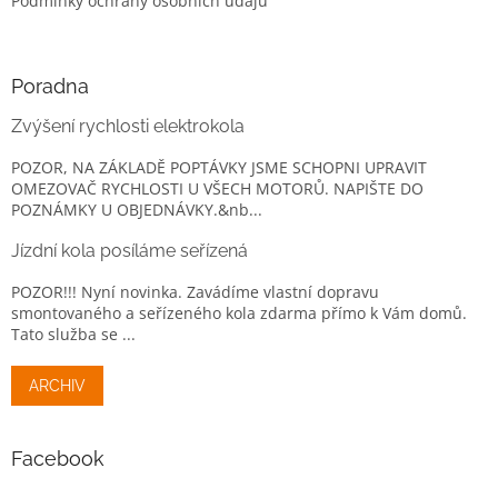
Podmínky ochrany osobních údajů
Poradna
Zvýšení rychlosti elektrokola
POZOR, NA ZÁKLADĚ POPTÁVKY JSME SCHOPNI UPRAVIT
OMEZOVAČ RYCHLOSTI U VŠECH MOTORŮ. NAPIŠTE DO
POZNÁMKY U OBJEDNÁVKY.&nb...
Jízdní kola posíláme seřízená
POZOR!!! Nyní novinka. Zavádíme vlastní dopravu
smontovaného a seřízeného kola zdarma přímo k Vám domů.
Tato služba se ...
ARCHIV
Facebook