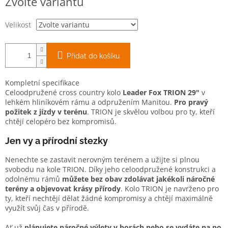
Zvolte variantu
cena:
Velikost
Přidat do košíku
Kompletní specifikace
Celoodpružené cross country kolo
Leader Fox
TRION 29"
v
lehkém hliníkovém rámu a odpružením Manitou.
Pro pravý
požitek z jízdy v terénu
. TRION je skvělou volbou pro ty, kteří
chtějí celopéro bez kompromisů.
Jen vy a přírodní stezky
Nenechte se zastavit nerovným terénem a užijte si plnou
svobodu na kole TRION. Díky jeho celoodpružené konstrukci a
odolnému rámů
můžete bez obav zdolávat jakékoli náročné
terény a objevovat krásy přírody
. Kolo TRION je navrženo pro
ty, kteří nechtějí dělat žádné kompromisy a chtějí maximálně
využít svůj čas v přírodě.
Ať už
plánujete náročné výlety v horách nebo se vydáte na po