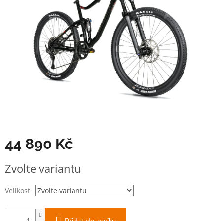
44 890 Kč
Měrná
Zvolte variantu
cena:
Velikost