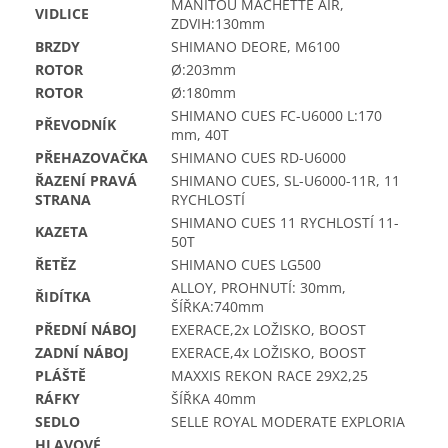
MANITOU MACHETTE AIR,
VIDLICE
ZDVIH:130mm
BRZDY
SHIMANO DEORE, M6100
ROTOR
Ø:203mm
ROTOR
Ø:180mm
SHIMANO CUES FC-U6000 L:170
PŘEVODNÍK
mm, 40T
PŘEHAZOVAČKA
SHIMANO CUES RD-U6000
ŘAZENÍ PRAVÁ
SHIMANO CUES, SL-U6000-11R, 11
STRANA
RYCHLOSTÍ
SHIMANO CUES 11 RYCHLOSTÍ 11-
KAZETA
50T
ŘETĚZ
SHIMANO CUES LG500
ALLOY, PROHNUTÍ: 30mm,
ŘIDÍTKA
ŠÍŘKA:740mm
PŘEDNÍ NÁBOJ
EXERACE,2x LOŽISKO, BOOST
ZADNÍ NÁBOJ
EXERACE,4x LOŽISKO, BOOST
PLÁŠTĚ
MAXXIS REKON RACE 29X2,25
RÁFKY
ŠÍŘKA 40mm
SEDLO
SELLE ROYAL MODERATE EXPLORIA
HLAVOVÉ