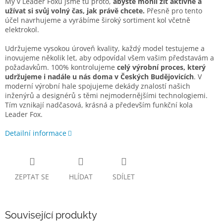
My v Leader Foxu jsme tu proto,
abyste mohli žít aktivně a
užívat si svůj volný čas, jak právě chcete.
Přesně pro tento
účel navrhujeme a vyrábíme široký sortiment kol včetně
elektrokol.
Udržujeme vysokou úroveň kvality, každý model testujeme a
inovujeme několik let, aby odpovídal všem vašim představám a
požadavkům. 100% kontrolujeme
celý výrobní proces, který
udržujeme i nadále u nás doma v Českých Budějovicích
. V
moderní výrobní hale spojujeme dekády znalostí našich
inženýrů a designérů s těmi nejmodernějšími technologiemi.
Tím vznikají nadčasová, krásná a především funkční kola
Leader Fox.
Detailní informace
ZEPTAT SE
HLÍDAT
SDÍLET
Související produkty