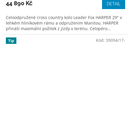
44 890 Kč
DETAIL
Celoodpružené cross country kolo Leader Fox HARPER 29" v
lehkém hliníkovém rámu a odpružením Manitou. HARPER
přináší maximální požitek z jízdy v terénu. Celopéro...
Kód:
39094/17-
Tip