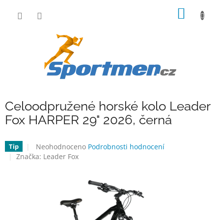
Přejít
NÁKUP
na
obsah
KOŠÍK
Celoodpružené horské kolo Leader
Fox HARPER 29" 2026, černá
Průměrné
Neohodnoceno
Podrobnosti hodnocení
Tip
hodnocení
Značka:
Leader Fox
produktu
je
0,0
z
5
hvězdiček.