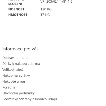
VP-J203AE:1-1/8"-1,5
SLOŽENÍ
NOSNOST
120 KG
HMOTNOST
17 KG
Z
á
p
a
Informace pro vás
t
Doprava a platba
í
Dárky k nákupu zdarma
Velikosti zboží
Nákup na splátky
Nakupte u nás
Poradna
Obchodní podmínky
Podmínky ochrany osobních údajů