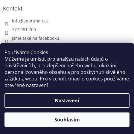
Kontakt
info
@
sportmen.cz
777 081 700
jsme také na facebooku
Používáme Cookies
Můžeme je umístit pro analýzu našich údajů o
CYKLO OBLEČENÍ
návštěvnících, pro zlepšení našeho webu, ukázání
personalizovaného obsahu a pro poskytnutí skvělého
zážitku z webu. Pro více informací o cookies používáme
otevřené nastavení
Vytvořil Shoptet
Nastavení
Copyright 2026
www.sportmen.cz
. Všechna práva
vyhrazena.
Souhlasím
Grafika a úprava šablóny
Milan Markovič