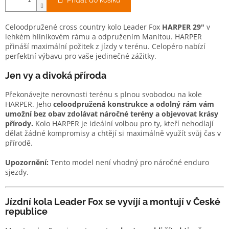
Přidat do košíku
Celoodpružené cross country kolo Leader Fox
HARPER 29"
v
lehkém hliníkovém rámu a odpružením Manitou. HARPER
přináší maximální požitek z jízdy v terénu. Celopéro nabízí
perfektní výbavu pro vaše jedinečné zážitky.
Jen vy a divoká příroda
Překonávejte nerovnosti terénu s plnou svobodou na kole
HARPER. Jeho
celoodpružená konstrukce a odolný rám vám
umožní bez obav zdolávat náročné terény a objevovat krásy
přírody.
Kolo HARPER je ideální volbou pro ty, kteří nehodlají
dělat žádné kompromisy a chtějí si maximálně využít svůj čas v
přírodě.
Upozornění:
Tento model není vhodný pro náročné enduro
sjezdy.
Jízdní kola Leader Fox se vyvíjí a montují v České
republice