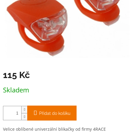
115 Kč
Měrná
Skladem
cena:
Přidat do košíku
Velice oblíbené univerzální blikačky od firmy 4RACE