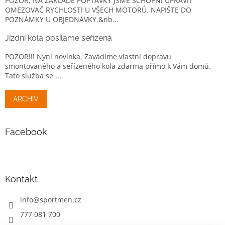
POZOR, NA ZÁKLADĚ POPTÁVKY JSME SCHOPNI UPRAVIT
OMEZOVAČ RYCHLOSTI U VŠECH MOTORŮ. NAPIŠTE DO
POZNÁMKY U OBJEDNÁVKY.&nb...
Jízdní kola posíláme seřízená
POZOR!!! Nyní novinka. Zavádíme vlastní dopravu
smontovaného a seřízeného kola zdarma přímo k Vám domů.
Tato služba se ...
ARCHIV
Facebook
Kontakt
info
@
sportmen.cz
777 081 700