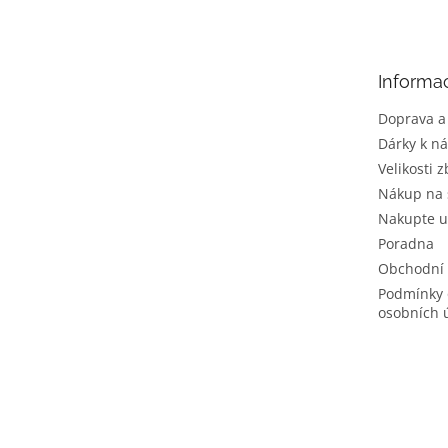
p
a
t
Informa
í
Doprava a
Dárky k n
Velikosti z
Nákup na 
Nakupte u
Poradna
Obchodní
Podmínky 
osobních 