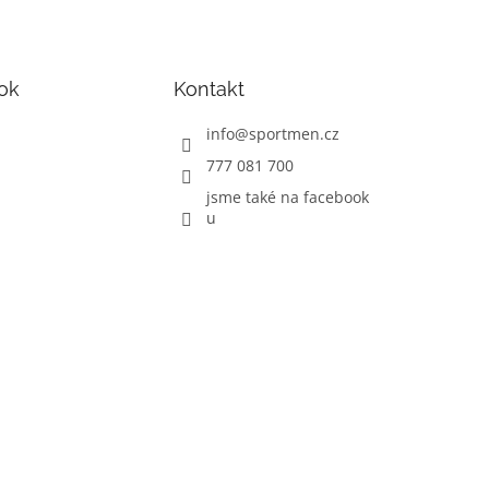
ok
Kontakt
info
@
sportmen.cz
777 081 700
jsme také na facebook
u