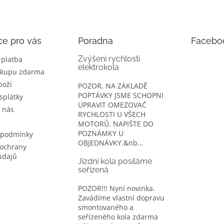
ce pro vás
Poradna
Facebo
Zvýšení rychlosti
 platba
elektrokola
ákupu zdarma
boží
POZOR, NA ZÁKLADĚ
POPTÁVKY JSME SCHOPNI
splátky
UPRAVIT OMEZOVAČ
 nás
RYCHLOSTI U VŠECH
MOTORŮ. NAPIŠTE DO
POZNÁMKY U
 podmínky
OBJEDNÁVKY.&nb...
ochrany
údajů
Jízdní kola posíláme
seřízená
POZOR!!! Nyní novinka.
Zavádíme vlastní dopravu
smontovaného a
seřízeného kola zdarma