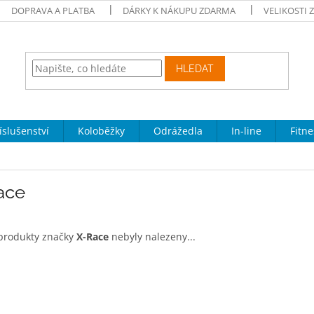
DOPRAVA A PLATBA
DÁRKY K NÁKUPU ZDARMA
VELIKOSTI 
HLEDAT
íslušenství
Koloběžky
Odrážedla
In-line
Fitne
ace
produkty značky
X-Race
nebyly nalezeny...