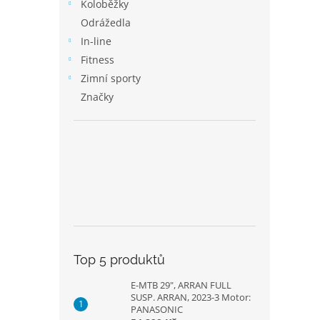
p
Koloběžky
a
Odrážedla
n
In-line
e
Fitness
l
Zimní sporty
Značky
Top 5 produktů
E-MTB 29", ARRAN FULL
SUSP. ARRAN, 2023-3 Motor:
PANASONIC