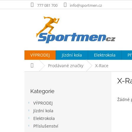
Přejít
777 081 700
info@sportmen.cz
na
obsah
VÝPRODEJ
Jízdní kola
Elektrokola
Př
Domů
Prodávané značky
X-Race
P
X-R
o
Přeskočit
s
Kategorie
kategorie
t
Žádné 
r
VÝPRODEJ
a
Jízdní kola
n
Elektrokola
n
í
Příslušenství