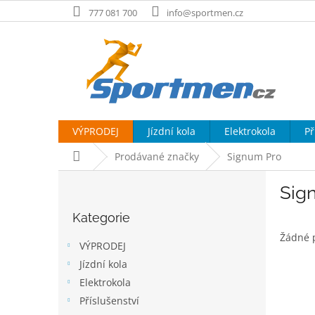
Přejít
777 081 700
info@sportmen.cz
na
obsah
VÝPRODEJ
Jízdní kola
Elektrokola
Př
Domů
Prodávané značky
Signum Pro
P
Sig
o
Přeskočit
s
Kategorie
kategorie
t
Žádné 
r
VÝPRODEJ
a
Jízdní kola
n
Elektrokola
n
í
Příslušenství