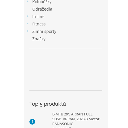
p
Koloběžky
a
Odrážedla
n
In-line
e
Fitness
l
Zimní sporty
Značky
Top 5 produktů
E-MTB 29", ARRAN FULL
SUSP. ARRAN, 2023-3 Motor:
PANASONIC