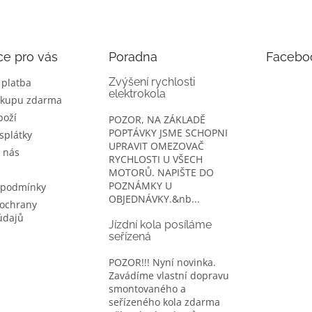
ce pro vás
Poradna
Facebo
Zvýšení rychlosti
 platba
elektrokola
ákupu zdarma
boží
POZOR, NA ZÁKLADĚ
POPTÁVKY JSME SCHOPNI
splátky
UPRAVIT OMEZOVAČ
 nás
RYCHLOSTI U VŠECH
MOTORŮ. NAPIŠTE DO
POZNÁMKY U
 podmínky
OBJEDNÁVKY.&nb...
ochrany
údajů
Jízdní kola posíláme
seřízená
POZOR!!! Nyní novinka.
Zavádíme vlastní dopravu
smontovaného a
seřízeného kola zdarma