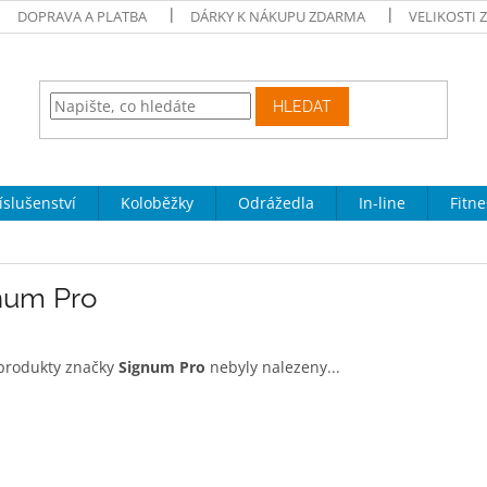
DOPRAVA A PLATBA
DÁRKY K NÁKUPU ZDARMA
VELIKOSTI 
HLEDAT
íslušenství
Koloběžky
Odrážedla
In-line
Fitne
num Pro
produkty značky
Signum Pro
nebyly nalezeny...