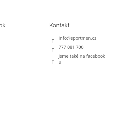
ok
Kontakt
info
@
sportmen.cz
777 081 700
jsme také na facebook
u