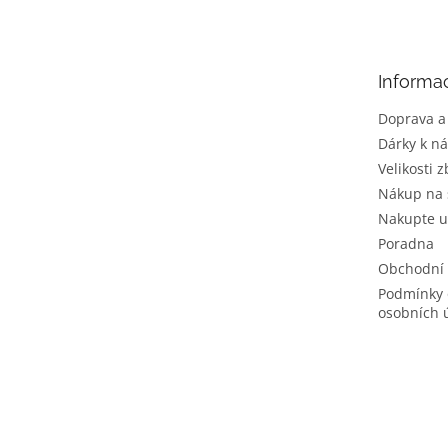
p
a
t
Informa
í
Doprava a
Dárky k n
Velikosti z
Nákup na 
Nakupte u
Poradna
Obchodní
Podmínky 
osobních 