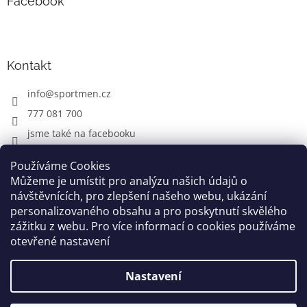
Facebook
Kontakt
info
@
sportmen.cz
777 081 700
jsme také na facebooku
Používáme Cookies
Můžeme je umístit pro analýzu našich údajů o
CYKLO OBLEČENÍ
návštěvnících, pro zlepšení našeho webu, ukázání
personalizovaného obsahu a pro poskytnutí skvělého
zážitku z webu. Pro více informací o cookies používáme
otevřené nastavení
Vytvořil Shoptet
Nastavení
Copyright 2026
www.sportmen.cz
. Všechna práva