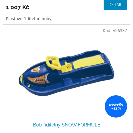
DETAIL
1 007 Kč
Plastové řiditelné boby
Kód:
V26337
1 029 Kč
–12 %
Bob řiditelný SNOW FORMULE