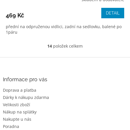
DETAIL
469 Kč
přední na odpruženou vidlici, zadní na sedlovku, balené po
1páru
14
položek celkem
O
v
l
Z
á
á
d
p
a
a
Informace pro vás
c
t
í
Doprava a platba
í
p
Dárky k nákupu zdarma
r
v
Velikosti zboží
k
Nákup na splátky
y
Nakupte u nás
v
ý
Poradna