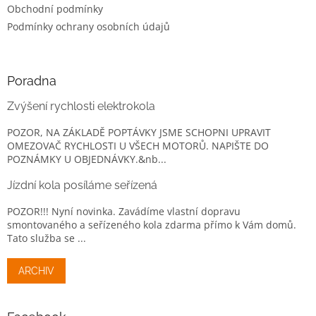
p
Obchodní podmínky
i
Podmínky ochrany osobních údajů
s
u
Poradna
Zvýšení rychlosti elektrokola
POZOR, NA ZÁKLADĚ POPTÁVKY JSME SCHOPNI UPRAVIT
OMEZOVAČ RYCHLOSTI U VŠECH MOTORŮ. NAPIŠTE DO
POZNÁMKY U OBJEDNÁVKY.&nb...
Jízdní kola posíláme seřízená
POZOR!!! Nyní novinka. Zavádíme vlastní dopravu
smontovaného a seřízeného kola zdarma přímo k Vám domů.
Tato služba se ...
ARCHIV