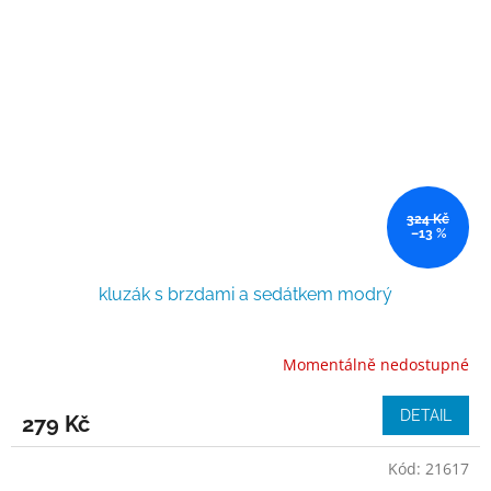
324 Kč
–13 %
kluzák s brzdami a sedátkem modrý
Momentálně nedostupné
DETAIL
279 Kč
Kód:
21617