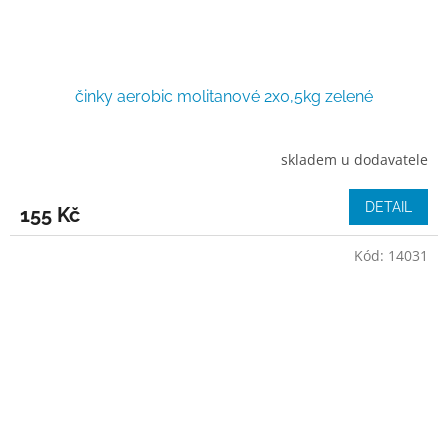
činky aerobic molitanové 2x0,5kg zelené
skladem u dodavatele
DETAIL
155 Kč
Kód:
14031