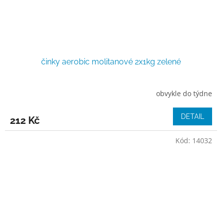
činky aerobic molitanové 2x1kg zelené
obvykle do týdne
DETAIL
212 Kč
Kód:
14032