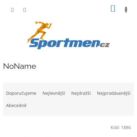
Přejít
NÁKUP
na
obsah
KOŠÍK
NoName
Ř
a
Doporučujeme
Nejlevnější
Nejdražší
Nejprodávanější
z
e
Abecedně
n
í
V
p
Kód:
1886
ý
r