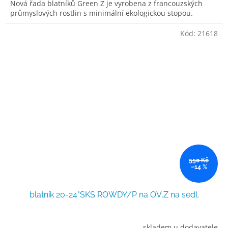
Nová řada blatníků Green Z je vyrobena z francouzských
průmyslových rostlin s minimální ekologickou stopou.
Kód:
21618
550 Kč
–14 %
blatník 20-24"SKS ROWDY/P na OV,Z na sedl.
skladem u dodavatele