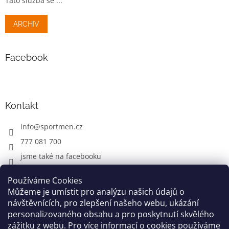
Tato služba se ...
ARCHIV
Facebook
Kontakt
info
@
sportmen.cz
777 081 700
jsme také na facebooku
Používáme Cookies
Můžeme je umístit pro analýzu našich údajů o
CYKLO OBLEČENÍ
návštěvnících, pro zlepšení našeho webu, ukázání
personalizovaného obsahu a pro poskytnutí skvělého
zážitku z webu. Pro více informací o cookies používáme