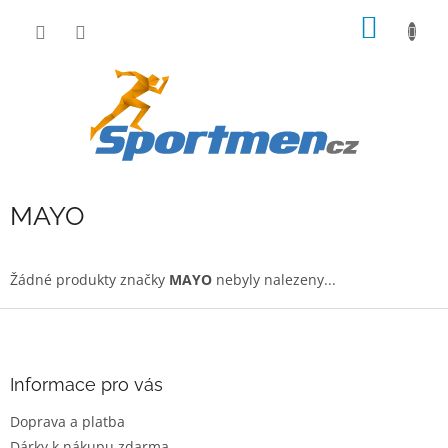
Přejít
NÁKUP
na
obsah
KOŠÍK
MAYO
Žádné produkty značky
MAYO
nebyly nalezeny...
Z
á
p
a
Informace pro vás
t
Doprava a platba
í
Dárky k nákupu zdarma