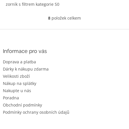
zorník s filtrem kategorie S0
8
položek celkem
O
v
l
Z
á
á
d
p
a
a
Informace pro vás
c
t
í
Doprava a platba
í
p
Dárky k nákupu zdarma
r
v
Velikosti zboží
k
Nákup na splátky
y
Nakupte u nás
v
ý
Poradna
p
Obchodní podmínky
i
Podmínky ochrany osobních údajů
s
u