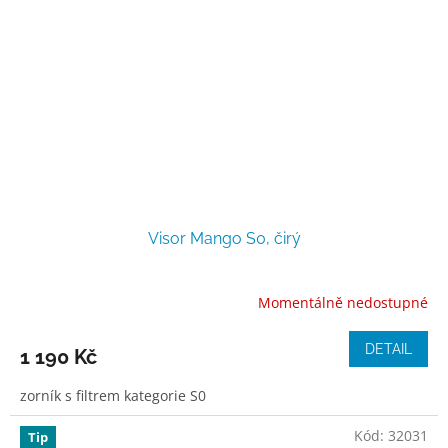
Visor Mango S0, čirý
Momentálně nedostupné
DETAIL
1 190 Kč
zorník s filtrem kategorie S0
Kód:
32031
Tip