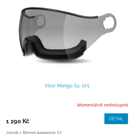
p
o
i
d
s
u
p
k
r
t
o
ů
d
u
k
t
ů
Visor Mango S2, čirý
Momentálně nedostupné
DETAIL
1 290 Kč
zorník s filtrem kategorie S2