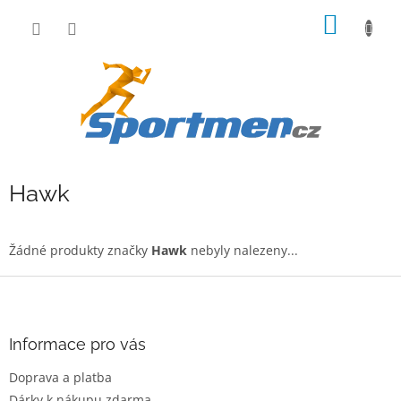
Přejít
NÁKUP
na
obsah
KOŠÍK
Hawk
Žádné produkty značky
Hawk
nebyly nalezeny...
Z
á
p
a
Informace pro vás
t
Doprava a platba
í
Dárky k nákupu zdarma