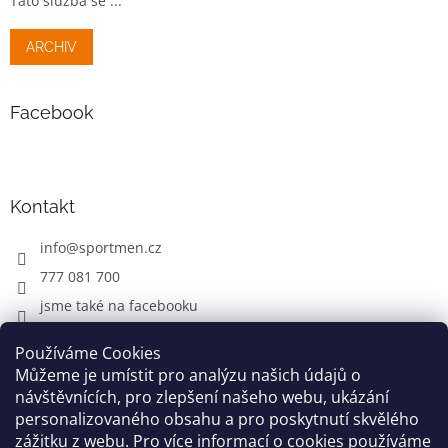
Tato služba se ...
ARCHIV
Facebook
Kontakt
info
@
sportmen.cz
777 081 700
jsme také na facebooku
Používáme Cookies
Můžeme je umístit pro analýzu našich údajů o
CYKLO OBLEČENÍ
návštěvnících, pro zlepšení našeho webu, ukázání
personalizovaného obsahu a pro poskytnutí skvělého
zážitku z webu. Pro více informací o cookies používáme