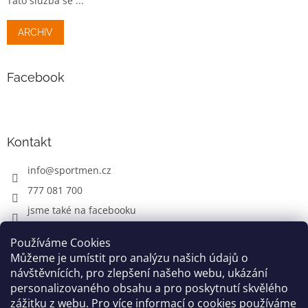
Tato služba se ...
ARCHIV
Facebook
Kontakt
info
@
sportmen.cz
777 081 700
jsme také na facebooku
Používáme Cookies
Můžeme je umístit pro analýzu našich údajů o
CYKLO OBLEČENÍ
návštěvnících, pro zlepšení našeho webu, ukázání
personalizovaného obsahu a pro poskytnutí skvělého
zážitku z webu. Pro více informací o cookies používáme