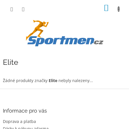
Přejít
NÁKUP
na
obsah
KOŠÍK
Elite
Žádné produkty značky
Elite
nebyly nalezeny...
Z
á
p
a
Informace pro vás
t
Doprava a platba
í
Dárky k nákupu zdarma