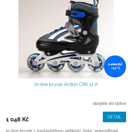
p
o
i
d
s
u
p
k
r
t
o
ů
d
u
k
t
ů
1 200 Kč
–12 %
In-line brusle Action CRK 11 A
obvykle do týdne
DETAIL
1 048 Kč
In-line brusle s nastavitelnou velikostí, bota: semisoftová,