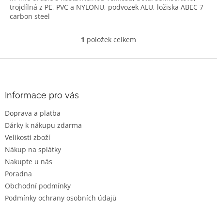
trojdílná z PE, PVC a NYLONU, podvozek ALU, ložiska ABEC 7
carbon steel
1
položek celkem
O
v
l
Z
á
á
d
p
a
a
Informace pro vás
c
t
í
Doprava a platba
í
p
Dárky k nákupu zdarma
r
v
Velikosti zboží
k
Nákup na splátky
y
Nakupte u nás
v
ý
Poradna
p
Obchodní podmínky
i
Podmínky ochrany osobních údajů
s
u