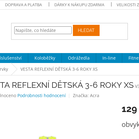
DOPRAVA A PLATBA
DÁRKY K NÁKUPU ZDARMA
VELIKOSTI 
HLEDAT
íslušenství
Koloběžky
Odrážedla
In-line
Fitne
rvky
VESTA REFLEXNÍ DĚTSKÁ 3-6 ROKY XS
TA REFLEXNÍ DĚTSKÁ 3-6 ROKY XS
V
né
dnoceno
Podrobnosti hodnocení
Značka:
Acra
ení
129
tu
Měrná
obvyk
cena:
ek.