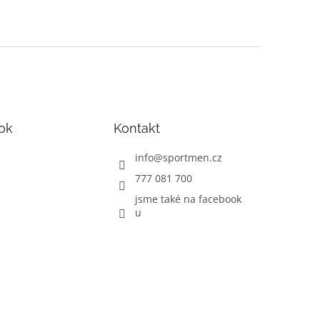
ok
Kontakt
info
@
sportmen.cz
777 081 700
jsme také na facebook
u