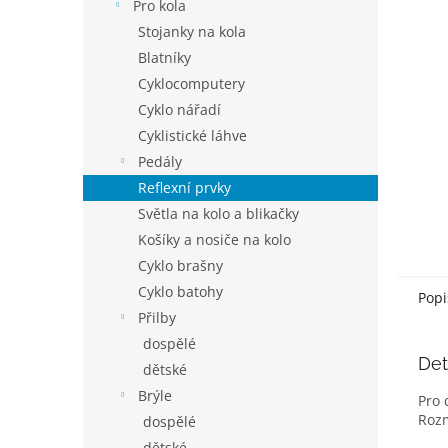
p
Pro kola
a
Stojanky na kola
n
Blatníky
e
Cyklocomputery
l
Cyklo nářadí
Cyklistické láhve
Pedály
Reflexní prvky
Světla na kolo a blikačky
Košíky a nosiče na kolo
Cyklo brašny
Cyklo batohy
Popi
Přilby
dospělé
Det
dětské
Brýle
Pro 
Rozm
dospělé
dětské