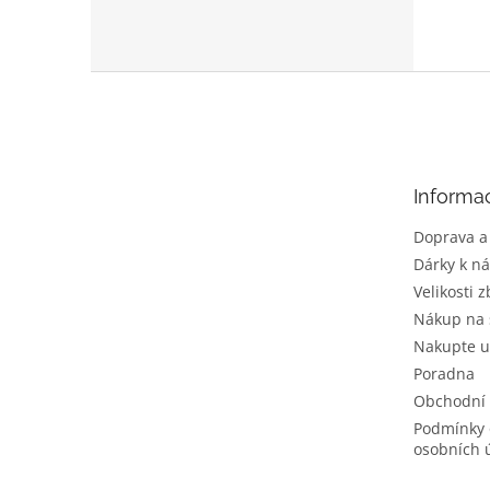
Z
á
p
a
t
Informa
í
Doprava a
Dárky k n
Velikosti z
Nákup na 
Nakupte u
Poradna
Obchodní
Podmínky 
osobních 