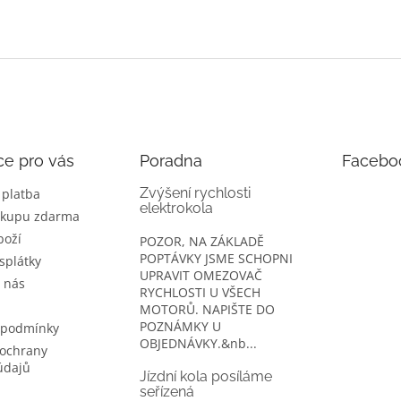
ce pro vás
Poradna
Facebo
Zvýšení rychlosti
 platba
elektrokola
ákupu zdarma
boží
POZOR, NA ZÁKLADĚ
POPTÁVKY JSME SCHOPNI
splátky
UPRAVIT OMEZOVAČ
 nás
RYCHLOSTI U VŠECH
MOTORŮ. NAPIŠTE DO
POZNÁMKY U
 podmínky
OBJEDNÁVKY.&nb...
ochrany
údajů
Jízdní kola posíláme
seřízená