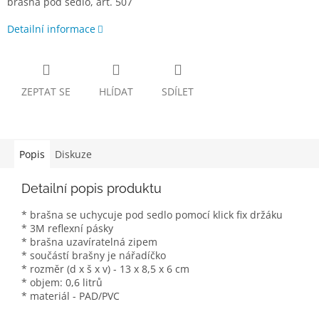
brašna pod sedlo, art. 507
Detailní informace
ZEPTAT SE
HLÍDAT
SDÍLET
Popis
Diskuze
Detailní popis produktu
* brašna se uchycuje pod sedlo pomocí klick fix držáku
* 3M reflexní pásky
* brašna uzavíratelná zipem
* součástí brašny je nářadíčko
* rozměr (d x š x v) - 13 x 8,5 x 6 cm
* objem: 0,6 litrů
* materiál - PAD/PVC