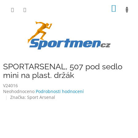
Přejít
NÁKUP
na
obsah
KOŠÍK
SPORTARSENAL, 507 pod sedlo
mini na plast. držák
V24016
Průměrné
Neohodnoceno
Podrobnosti hodnocení
hodnocení
Značka:
Sport Arsenal
produktu
je
0,0
z
5
hvězdiček.