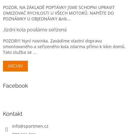
POZOR, NA ZÁKLADĚ POPTÁVKY JSME SCHOPNI UPRAVIT
OMEZOVAČ RYCHLOSTI U VŠECH MOTORŮ. NAPIŠTE DO
POZNÁMKY U OBJEDNÁVKY.&nb...
Jízdní kola posíláme seřízená
POZOR!!! Nyní novinka. Zavádíme vlastní dopravu
smontovaného a seřízeného kola zdarma přímo k Vám domů.
Tato služba se ...
ARCHIV
Facebook
Kontakt
info
@
sportmen.cz