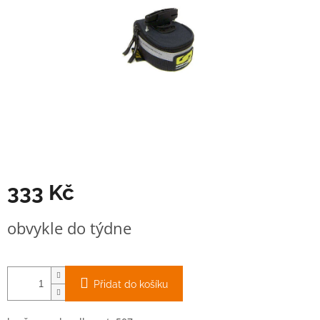
333 Kč
Měrná
obvykle do týdne
cena:
Přidat do košíku