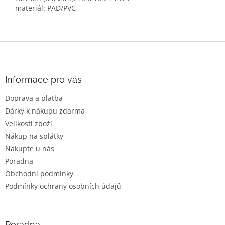
materiál: PAD/PVC
Z
á
p
a
Informace pro vás
t
Doprava a platba
í
Dárky k nákupu zdarma
Velikosti zboží
Nákup na splátky
Nakupte u nás
Poradna
Obchodní podmínky
Podmínky ochrany osobních údajů
Poradna