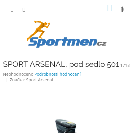
Přejít
NÁKUP
na
obsah
KOŠÍK
SPORT ARSENAL, pod sedlo 501
1718
Průměrné
Neohodnoceno
Podrobnosti hodnocení
hodnocení
Značka:
Sport Arsenal
produktu
je
0,0
z
5
hvězdiček.