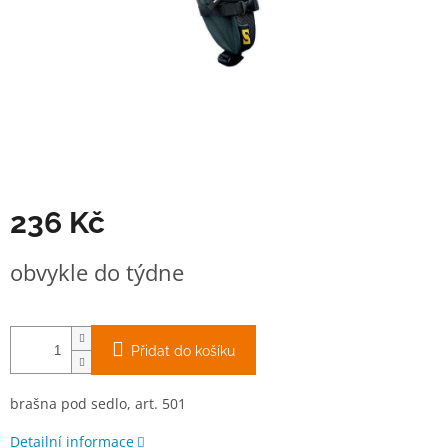
236 Kč
Měrná
obvykle do týdne
cena:
Přidat do košíku
brašna pod sedlo, art. 501
Detailní informace