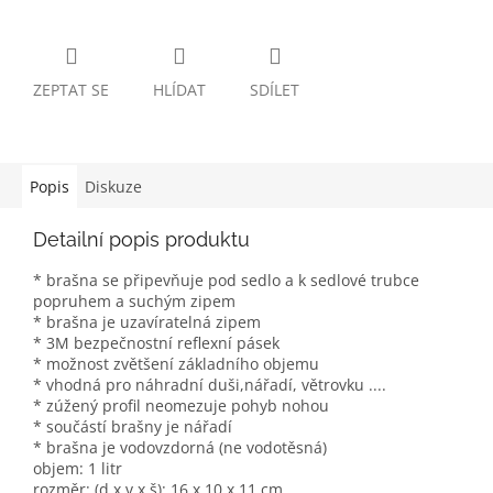
ZEPTAT SE
HLÍDAT
SDÍLET
Popis
Diskuze
Detailní popis produktu
* brašna se připevňuje pod sedlo a k sedlové trubce
popruhem a suchým zipem
* brašna je uzavíratelná zipem
* 3M bezpečnostní reflexní pásek
* možnost zvětšení základního objemu
* vhodná pro náhradní duši,nářadí, větrovku ....
* zúžený profil neomezuje pohyb nohou
* součástí brašny je nářadí
* brašna je vodovzdorná (ne vodotěsná)
objem: 1 litr
rozměr: (d x v x š): 16 x 10 x 11 cm