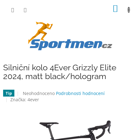
Přejít
NÁKUP
na
obsah
KOŠÍK
Silniční kolo 4Ever Grizzly Elite
2024, matt black/hologram
Průměrné
Neohodnoceno
Podrobnosti hodnocení
Tip
hodnocení
Značka:
4ever
produktu
je
0,0
z
5
hvězdiček.