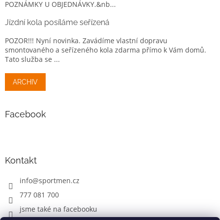
POZNÁMKY U OBJEDNÁVKY.&nb...
Jízdní kola posíláme seřízená
POZOR!!! Nyní novinka. Zavádíme vlastní dopravu
smontovaného a seřízeného kola zdarma přímo k Vám domů.
Tato služba se ...
ARCHIV
Facebook
Kontakt
info
@
sportmen.cz
777 081 700
jsme také na facebooku