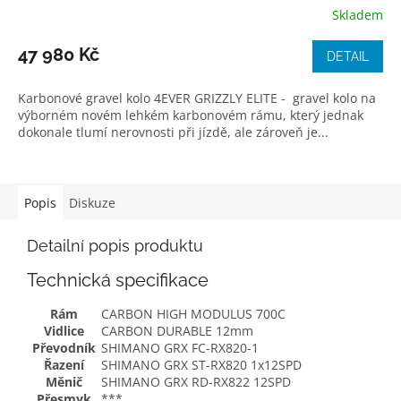
Skladem
47 980 Kč
DETAIL
Karbonové gravel kolo 4EVER GRIZZLY ELITE - gravel kolo na
výborném novém lehkém karbonovém rámu, který jednak
dokonale tlumí nerovnosti při jízdě, ale zároveň je...
Popis
Diskuze
Detailní popis produktu
Technická specifikace
Rám
CARBON HIGH MODULUS 700C
Vidlice
CARBON DURABLE 12mm
Převodník
SHIMANO GRX FC-RX820-1
Řazení
SHIMANO GRX ST-RX820 1x12SPD
Měnič
SHIMANO GRX RD-RX822 12SPD
Přesmyk
***