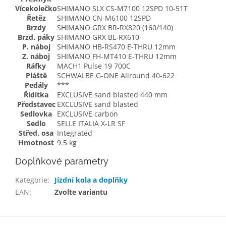
Vícekolečko
SHIMANO SLX CS-M7100 12SPD 10-51T
Řetěz
SHIMANO CN-M6100 12SPD
Brzdy
SHIMANO GRX BR-RX820 (160/140)
Brzd. páky
SHIMANO GRX BL-RX610
P. náboj
SHIMANO HB-RS470 E-THRU 12mm
Z. náboj
SHIMANO FH-MT410 E-THRU 12mm
Ráfky
MACH1 Pulse 19 700C
Pláště
SCHWALBE G-ONE Allround 40-622
Pedály
***
Řidítka
EXCLUSIVE sand blasted 440 mm
Představec
EXCLUSIVE sand blasted
Sedlovka
EXCLUSIVE carbon
Sedlo
SELLE ITALIA X-LR SF
Střed. osa
Integrated
Hmotnost
9.5 kg
Doplňkové parametry
Kategorie
:
Jízdní kola a doplňky
EAN
:
Zvolte variantu
Z