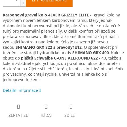
Přidat do košíku
Karbonové gravel kolo 4EVER GRIZZLY ELITE
- gravel kolo na
výborném novém lehkém karbonovém rámu, který jednak
dokonale tlumí nerovnosti při jízdě, ale zároveň je dostatečně
tuhý pro maximální přenos síly. O další komfort při jízdě se
postará karbonová vidlice, která kromě tlumení rázů přináší i
vynikající kontrolu nad kolem. Kolo je osazeno již novou
sadou
SHIMANO GRX 822 s převody1x12
. O spolehlivost při
brždění se starají hydraulické brzdy
SHIMANO GRX 400
. Kolo je
obuté do
plášťů Schwalbe G-ONE ALLROUND 622
- 40, takže s
kolem zvládnete jak rychlou jízdu po silnici, tak se dostanete i
do terénu a užijete si i lehčí terén, lesní cesty. Ideální společník
pro všechny, co chtějí rychlé, univerzální a lehké kolo s
jednopřevodníkem.
Detailní informace
ZEPTAT SE
HLÍDAT
SDÍLET