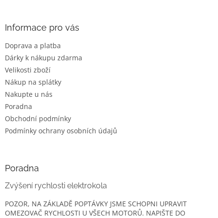
á
p
a
Informace pro vás
t
Doprava a platba
í
Dárky k nákupu zdarma
Velikosti zboží
Nákup na splátky
Nakupte u nás
Poradna
Obchodní podmínky
Podmínky ochrany osobních údajů
Poradna
Zvýšení rychlosti elektrokola
POZOR, NA ZÁKLADĚ POPTÁVKY JSME SCHOPNI UPRAVIT
OMEZOVAČ RYCHLOSTI U VŠECH MOTORŮ. NAPIŠTE DO