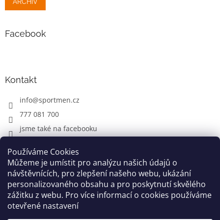
ARCHIV
Facebook
Kontakt
info
@
sportmen.cz
777 081 700
jsme také na facebooku
Používáme Cookies
Můžeme je umístit pro analýzu našich údajů o
CYKLO OBLEČENÍ
návštěvnících, pro zlepšení našeho webu, ukázání
personalizovaného obsahu a pro poskytnutí skvělého
zážitku z webu. Pro více informací o cookies používáme
otevřené nastavení
Vytvořil Shoptet