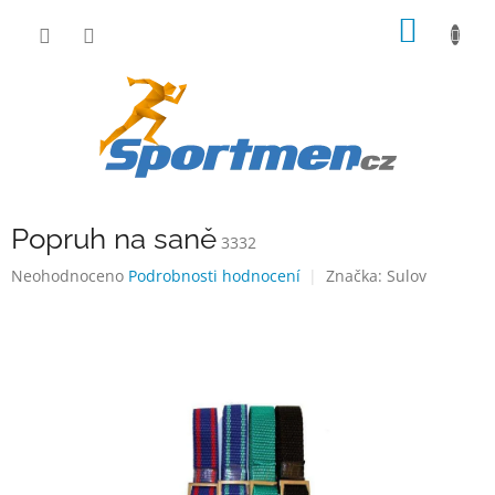
Přejít
NÁKUP
na
obsah
KOŠÍK
Popruh na saně
3332
Průměrné
Neohodnoceno
Podrobnosti hodnocení
Značka:
Sulov
hodnocení
produktu
je
0,0
z
5
hvězdiček.