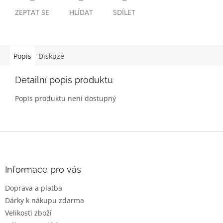
ZEPTAT SE
HLÍDAT
SDÍLET
Popis
Diskuze
Detailní popis produktu
Popis produktu není dostupný
Z
á
p
a
Informace pro vás
t
Doprava a platba
í
Dárky k nákupu zdarma
Velikosti zboží