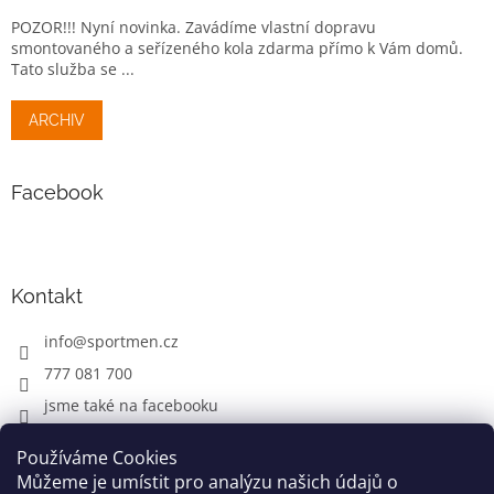
POZOR!!! Nyní novinka. Zavádíme vlastní dopravu
smontovaného a seřízeného kola zdarma přímo k Vám domů.
Tato služba se ...
ARCHIV
Facebook
Kontakt
info
@
sportmen.cz
777 081 700
jsme také na facebooku
Používáme Cookies
Můžeme je umístit pro analýzu našich údajů o
CYKLO OBLEČENÍ