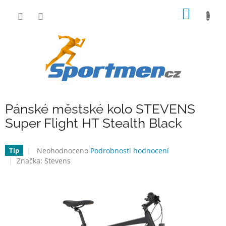
Přejít
NÁKUP
na
obsah
KOŠÍK
Pánské městské kolo STEVENS
Super Flight HT Stealth Black
Průměrné
Neohodnoceno
Podrobnosti hodnocení
Tip
hodnocení
Značka:
Stevens
produktu
je
0,0
z
5
hvězdiček.