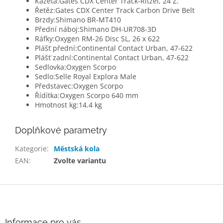
Kazeta:
Gates CDX Center Track-Ritzel, 24 Z.
Řetěz:
Gates CDX Center Track Carbon Drive Belt
Brzdy:
Shimano BR-MT410
Přední náboj:
Shimano DH-UR708-3D
Ráfky:
Oxygen RM-26 Disc SL, 26 x 622
Plášť přední:
Continental Contact Urban, 47-622
Plášť zadní:
Continental Contact Urban, 47-622
Sedlovka:
Oxygen Scorpo
Sedlo:
Selle Royal Explora Male
Představec:
Oxygen Scorpo
Řídítka:
Oxygen Scorpo 640 mm
Hmotnost kg:
14.4 kg
Doplňkové parametry
Kategorie
:
Městská kola
EAN
:
Zvolte variantu
Z
á
p
a
Informace pro vás